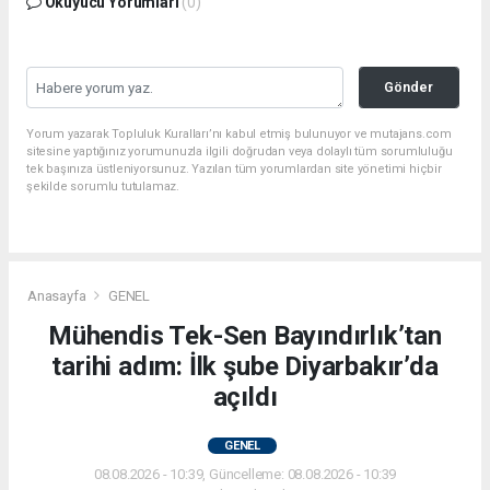
Okuyucu Yorumları
(0)
Gönder
Yorum yazarak Topluluk Kuralları’nı kabul etmiş bulunuyor ve mutajans.com
sitesine yaptığınız yorumunuzla ilgili doğrudan veya dolaylı tüm sorumluluğu
tek başınıza üstleniyorsunuz. Yazılan tüm yorumlardan site yönetimi hiçbir
şekilde sorumlu tutulamaz.
Anasayfa
GENEL
Mühendis Tek-Sen Bayındırlık’tan
tarihi adım: İlk şube Diyarbakır’da
açıldı
GENEL
08.08.2026 - 10:39, Güncelleme: 08.08.2026 - 10:39