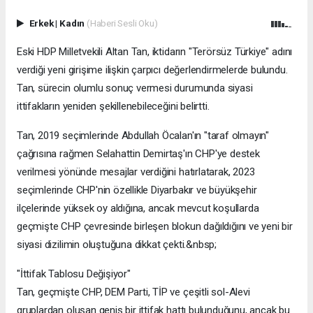
Erkek
|
Kadın
(Haberi Sesli Oku)
Eski HDP Milletvekili Altan Tan, iktidarın "Terörsüz Türkiye" adını
verdiği yeni girişime ilişkin çarpıcı değerlendirmelerde bulundu.
Tan, sürecin olumlu sonuç vermesi durumunda siyasi
ittifakların yeniden şekillenebileceğini belirtti.
Tan, 2019 seçimlerinde Abdullah Öcalan'ın "taraf olmayın"
çağrısına rağmen Selahattin Demirtaş'ın CHP'ye destek
verilmesi yönünde mesajlar verdiğini hatırlatarak, 2023
seçimlerinde CHP'nin özellikle Diyarbakır ve büyükşehir
ilçelerinde yüksek oy aldığına, ancak mevcut koşullarda
geçmişte CHP çevresinde birleşen blokun dağıldığını ve yeni bir
siyasi dizilimin oluştuğuna dikkat çekti.&nbsp;
"İttifak Tablosu Değişiyor"
Tan, geçmişte CHP, DEM Parti, TİP ve çeşitli sol-Alevi
gruplardan oluşan geniş bir ittifak hattı bulunduğunu, ancak bu