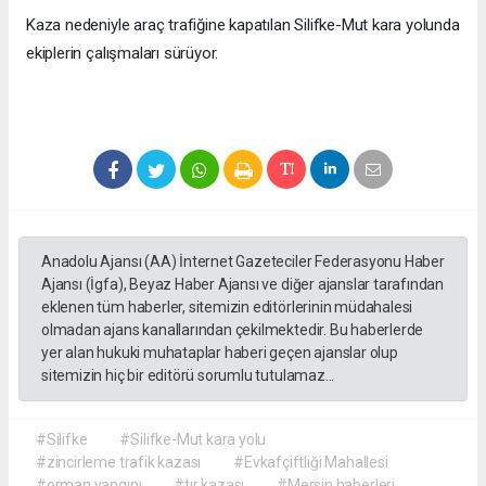
Kaza nedeniyle araç trafiğine kapatılan Silifke-Mut kara yolunda
ekiplerin çalışmaları sürüyor.
Anadolu Ajansı (AA) İnternet Gazeteciler Federasyonu Haber
Ajansı (İgfa), Beyaz Haber Ajansı ve diğer ajanslar tarafından
eklenen tüm haberler, sitemizin editörlerinin müdahalesi
olmadan ajans kanallarından çekilmektedir. Bu haberlerde
yer alan hukuki muhataplar haberi geçen ajanslar olup
sitemizin hiç bir editörü sorumlu tutulamaz...
#Silifke
#Silifke-Mut kara yolu
#zincirleme trafik kazası
#Evkafçiftliği Mahallesi
#orman yangını
#tır kazası
#Mersin haberleri