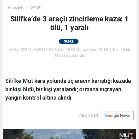
Anasayfa
GENEL
Silifke’de 3 araçlı zincirleme kaza: 1
ölü, 1 yaralı
GENEL
(MA) - MUTAJANS | 09.08.2026 - 18:34, Güncelleme: 09.08.2026 - 18:56
1305 kez okundu.
Silifke-Mut kara yolunda üç aracın karıştığı kazada
bir kişi öldü, bir kişi yaralandı; ormana sıçrayan
yangın kontrol altına alındı.
ABONE OL