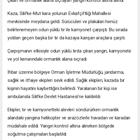
çıkan ve ormanlık alana sıçrayan yangın kontrol altına alındı.
Kaza, Silifke-Mut kara yolunun Evkafçiftliği Mahallesi
mevkisinde meydana geldi. Sürücüleri ve plakaları henüz
belirlenemeyen odun yüklü tır ile kamyonet çarpıştı. Bu sırada
yoldan geçen başka bir tır da kazaya karışan araçlara çarptı.
Çarpışmanın etkisiyle odun yüklü tırda çıkan yangın, kamyonete
ve yol kenarındaki ormanlık alana sıçradı.
İhbar üzerine bölgeye Orman İşletme Müdürlüğü, jandarma,
sağlık ve itfaiye ekipleri sevk edildi. Sağlık ekipleri, kazada bir
kişinin hayatını kaybettiğini belirledi. Yaralanan bir kişi ise
ambulansla Silifke Devlet Hastanesi’ne kaldırıldı.
Ekipler, tır ve kamyonetteki alevleri söndürürken ormanlık
alandaki yangına helikopter ve arazözlerle havadan ve karadan
müdahale edildi. Yangın kontrol altına alınırken bölgede
soğutma çalışmaları başlatıldı.