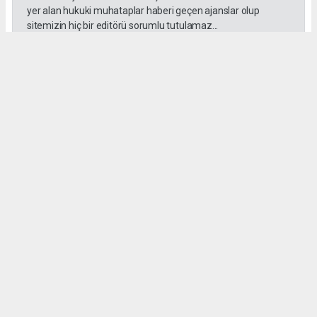
yer alan hukuki muhataplar haberi geçen ajanslar olup
sitemizin hiç bir editörü sorumlu tutulamaz...
Okuyucu Yorumları
(0)
Gönder
Yorum yazarak Topluluk Kuralları’nı kabul etmiş bulunuyor ve mutajans.com
sitesine yaptığınız yorumunuzla ilgili doğrudan veya dolaylı tüm sorumluluğu tek
başınıza üstleniyorsunuz. Yazılan tüm yorumlardan site yönetimi hiçbir şekilde
sorumlu tutulamaz.
haber paketi
haber scripti
haber yazılımı
Tüm hakları saklı tutulmaktadır.Copyright 2026©