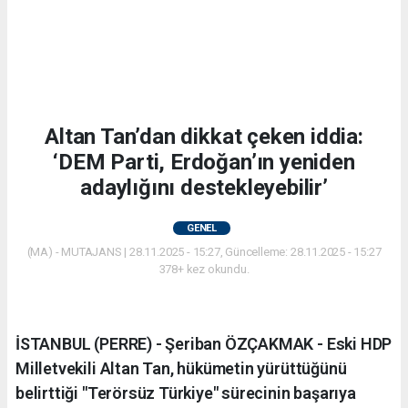
Altan Tan’dan dikkat çeken iddia:
‘DEM Parti, Erdoğan’ın yeniden
adaylığını destekleyebilir’
GENEL
(MA) - MUTAJANS | 28.11.2025 - 15:27, Güncelleme: 28.11.2025 - 15:27
378+ kez okundu.
İSTANBUL (PERRE) - Şeriban ÖZÇAKMAK - Eski HDP
Milletvekili Altan Tan, hükümetin yürüttüğünü
belirttiği "Terörsüz Türkiye" sürecinin başarıya