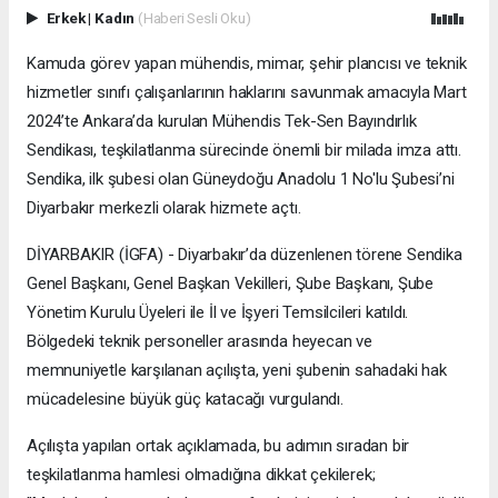
Erkek
|
Kadın
(Haberi Sesli Oku)
Kamuda görev yapan mühendis, mimar, şehir plancısı ve teknik
hizmetler sınıfı çalışanlarının haklarını savunmak amacıyla Mart
2024’te Ankara’da kurulan Mühendis Tek-Sen Bayındırlık
Sendikası, teşkilatlanma sürecinde önemli bir milada imza attı.
Sendika, ilk şubesi olan Güneydoğu Anadolu 1 No'lu Şubesi’ni
Diyarbakır merkezli olarak hizmete açtı.
DİYARBAKIR (İGFA) - Diyarbakır’da düzenlenen törene Sendika
Genel Başkanı, Genel Başkan Vekilleri, Şube Başkanı, Şube
Yönetim Kurulu Üyeleri ile İl ve İşyeri Temsilcileri katıldı.
Bölgedeki teknik personeller arasında heyecan ve
memnuniyetle karşılanan açılışta, yeni şubenin sahadaki hak
mücadelesine büyük güç katacağı vurgulandı.
​Açılışta yapılan ortak açıklamada, bu adımın sıradan bir
teşkilatlanma hamlesi olmadığına dikkat çekilerek;