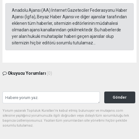
Anadolu Ajansı (AA) İnternet Gazeteciler Federasyonu Haber
Ajansı (İgfa), Beyaz Haber Ajansı ve diğer ajanslar tarafından
eklenen tüm haberler, sitemizin editörlerinin müdahalesi
olmadan ajans kanallarından çekilmektedir. Bu haberlerde
yer alan hukuki muhataplar haberi geçen ajanslar olup
sitemizin hiç bir editörü sorumlu tutulamaz...
Okuyucu Yorumları
(0)
Gönder
Yorum yazarak Topluluk Kuralları’nı kabul etmiş bulunuyor ve mutajans.com
sitesine yaptığınız yorumunuzla ilgili doğrudan veya dolaylı tüm sorumluluğu tek
başınıza üstleniyorsunuz. Yazılan tüm yorumlardan site yönetimi hiçbir şekilde
sorumlu tutulamaz.