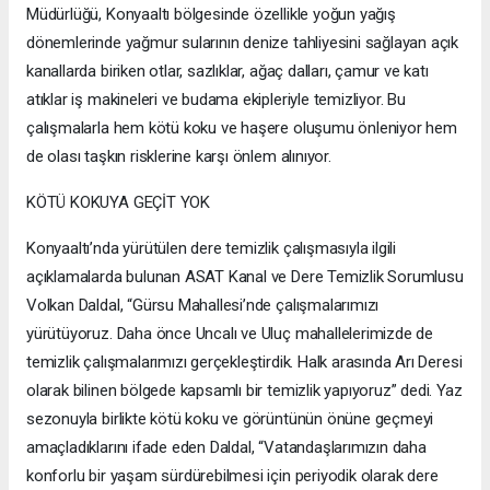
Müdürlüğü, Konyaaltı bölgesinde özellikle yoğun yağış
dönemlerinde yağmur sularının denize tahliyesini sağlayan açık
kanallarda biriken otlar, sazlıklar, ağaç dalları, çamur ve katı
atıklar iş makineleri ve budama ekipleriyle temizliyor. Bu
çalışmalarla hem kötü koku ve haşere oluşumu önleniyor hem
de olası taşkın risklerine karşı önlem alınıyor.
KÖTÜ KOKUYA GEÇİT YOK
Konyaaltı’nda yürütülen dere temizlik çalışmasıyla ilgili
açıklamalarda bulunan ASAT Kanal ve Dere Temizlik Sorumlusu
Volkan Daldal, “Gürsu Mahallesi’nde çalışmalarımızı
yürütüyoruz. Daha önce Uncalı ve Uluç mahallelerimizde de
temizlik çalışmalarımızı gerçekleştirdik. Halk arasında Arı Deresi
olarak bilinen bölgede kapsamlı bir temizlik yapıyoruz” dedi. Yaz
sezonuyla birlikte kötü koku ve görüntünün önüne geçmeyi
amaçladıklarını ifade eden Daldal, “Vatandaşlarımızın daha
konforlu bir yaşam sürdürebilmesi için periyodik olarak dere