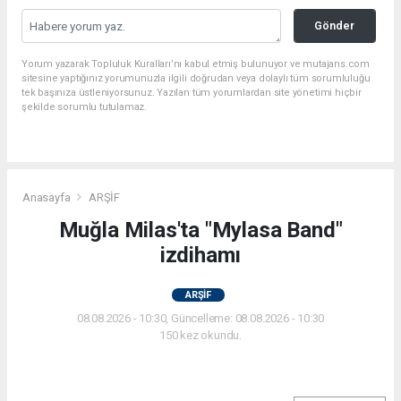
Gönder
Yorum yazarak Topluluk Kuralları’nı kabul etmiş bulunuyor ve mutajans.com
sitesine yaptığınız yorumunuzla ilgili doğrudan veya dolaylı tüm sorumluluğu
tek başınıza üstleniyorsunuz. Yazılan tüm yorumlardan site yönetimi hiçbir
şekilde sorumlu tutulamaz.
Anasayfa
ARŞİF
Muğla Milas'ta "Mylasa Band"
izdihamı
ARŞİF
08.08.2026 - 10:30, Güncelleme: 08.08.2026 - 10:30
150 kez okundu.