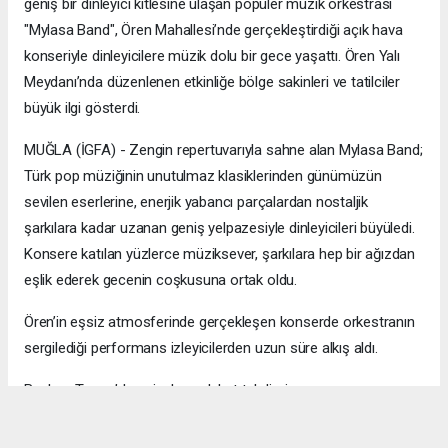
geniş bir dinleyici kitlesine ulaşan popüler müzik orkestrası
"Mylasa Band", Ören Mahallesi’nde gerçekleştirdiği açık hava
konseriyle dinleyicilere müzik dolu bir gece yaşattı. Ören Yalı
Meydanı’nda düzenlenen etkinliğe bölge sakinleri ve tatilciler
büyük ilgi gösterdi.
MUĞLA (İGFA) - ​Zengin repertuvarıyla sahne alan Mylasa Band;
Türk pop müziğinin unutulmaz klasiklerinden günümüzün
sevilen eserlerine, enerjik yabancı parçalardan nostaljik
şarkılara kadar uzanan geniş yelpazesiyle dinleyicileri büyüledi.
Konsere katılan yüzlerce müziksever, şarkılara hep bir ağızdan
eşlik ederek gecenin coşkusuna ortak oldu.
​Ören’in eşsiz atmosferinde gerçekleşen konserde orkestranın
sergilediği performans izleyicilerden uzun süre alkış aldı.
Başkan Topuz’dan çiçek ve plaket takdimi…
Muğla Milas Belediye Başkanı Fevzi Topuz, konsere kısa bir ara