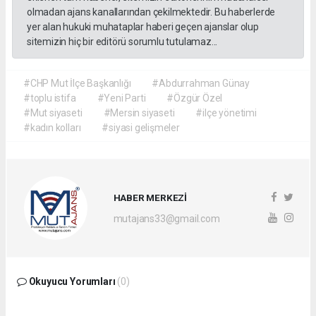
olmadan ajans kanallarından çekilmektedir. Bu haberlerde
yer alan hukuki muhataplar haberi geçen ajanslar olup
sitemizin hiç bir editörü sorumlu tutulamaz...
#CHP Mut İlçe Başkanlığı
#Abdurrahman Günay
#toplu istifa
#Yeni Parti
#Özgür Özel
#Mut siyaseti
#Mersin siyaseti
#ilçe yönetimi
#kadın kolları
#siyasi gelişmeler
HABER MERKEZİ
mutajans33@gmail.com
Okuyucu Yorumları
(0)