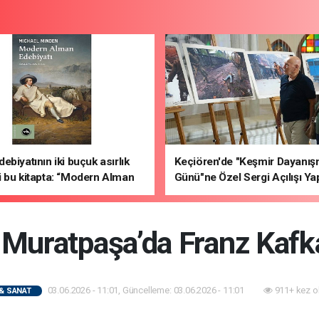
ebiyatının iki buçuk asırlık
Keçiören'de "Keşmir Dayanı
 bu kitapta: “Modern Alman
Günü"ne Özel Sergi Açılışı Yap
ı"
 Muratpaşa’da Franz Kafka
03.06.2026 - 11:01, Güncelleme: 03.06.2026 - 11:01
911+ kez o
& SANAT