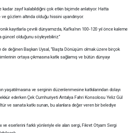
ne kadar zayıf kalabildiğini çok etkin biçimde anlatıyor. Hatta
e ve gözlem altında olduğu hissini uyandırıyor.
ronik kayıtlarla çevrili dünyamızda, Kafka’nın 100-120 yıl önce kaleme
a güncel olduğunu söyleyebiliriz.”
ine de değinen Başkan Uysal, “Başta Dönüşüm olmak üzere birçok
çimlerinin ortaya çıkmasına katkı sağlamış ve bütün dünyayı
ın yaşatılmasına ve serginin düzenlenmesine katkılarından dolayı
ekkür ederken Çek Cumhuriyeti Antalya Fahri Konsolosu Yeliz Gül
ür ve sanata katkı sunan, bu alanlara değer veren bir belediye
e eserlerini farklı yönleriyle ele alan sergi, Fikret Otyam Sergi