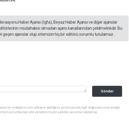
ebilecek.
derasyonu Haber Ajansı (İgfa), Beyaz Haber Ajansı ve diğer ajanslar
editörlerinin müdahalesi olmadan ajans kanallarından çekilmektedir. Bu
 geçen ajanslar olup sitemizin hiç bir editörü sorumlu tutulamaz...
Gönder
uyor ve mutajans.com sitesine yaptığınız yorumunuzla ilgili doğrudan veya dolaylı
n tüm yorumlardan site yönetimi hiçbir şekilde sorumlu tutulamaz.