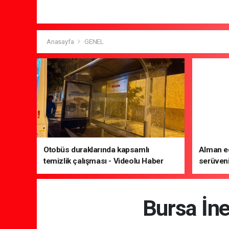
Anasayfa
GENEL
Otobüs duraklarında kapsamlı
Alman ed
temizlik çalışması - Videolu Haber
serüveni
Edebiyat
Bursa İn