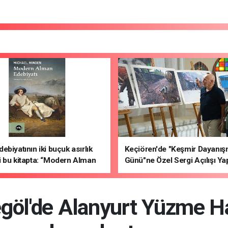
ebiyatının iki buçuk asırlık
Keçiören'de "Keşmir Dayanı
 bu kitapta: “Modern Alman
Günü"ne Özel Sergi Açılışı Yap
ı"
egöl'de Alanyurt Yüzme H