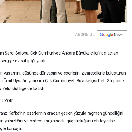
ABONE OL
m Sergi Salonu, Çek Cumhuriyeti Ankara Büyükelçiliği’nce açılan
ergiye ev sahipliği yaptı.
 yaşamını, düşünce dünyasını ve eserlerini ziyaretçilerle buluşturan
nı Ümit Uysal’ın yanı sıra Çek Cumhuriyeti Büyükelçisi Petr Stepanek
eliz Gül Ege de katıldı.
RUYOR’
ranz Kafka’nın eserlerinin aradan geçen yüzyıla rağmen güncelliğini
in yalnızlığını ve sistem karşısındaki güçsüzlüğünü etkileyici bir
öyle konuştu: