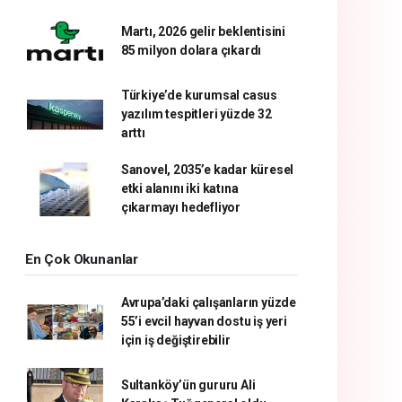
Martı, 2026 gelir beklentisini
85 milyon dolara çıkardı
Türkiye’de kurumsal casus
yazılım tespitleri yüzde 32
arttı
Sanovel, 2035’e kadar küresel
etki alanını iki katına
çıkarmayı hedefliyor
En Çok Okunanlar
Avrupa’daki çalışanların yüzde
55’i evcil hayvan dostu iş yeri
için iş değiştirebilir
Sultanköy’ün gururu Ali