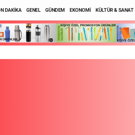
N DAKİKA
GENEL
GÜNDEM
EKONOMİ
KÜLTÜR & SANAT
SAĞLIK
EĞİTİM
ASAYİŞ