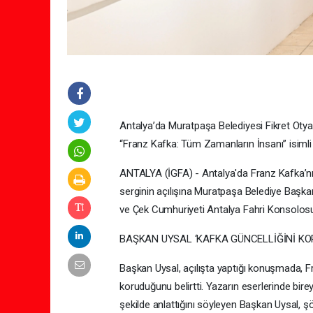
Antalya’da Muratpaşa Belediyesi Fikret Otya
“Franz Kafka: Tüm Zamanların İnsanı” isimli s
ANTALYA (İGFA) - Antalya'da Franz Kafka’nın
serginin açılışına Muratpaşa Belediye Başka
ve Çek Cumhuriyeti Antalya Fahri Konsolosu Y
BAŞKAN UYSAL ‘KAFKA GÜNCELLİĞİNİ KO
Başkan Uysal, açılışta yaptığı konuşmada, F
koruduğunu belirtti. Yazarın eserlerinde birey
şekilde anlattığını söyleyen Başkan Uysal, ş