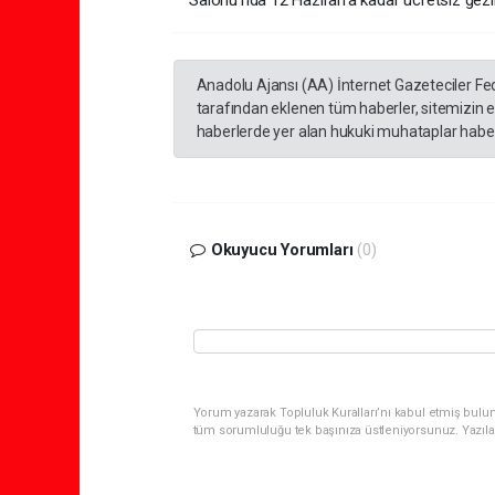
Salonu’nda 12 Haziran’a kadar ücretsiz gezil
Anadolu Ajansı (AA) İnternet Gazeteciler Fe
tarafından eklenen tüm haberler, sitemizin 
haberlerde yer alan hukuki muhataplar haberi
Okuyucu Yorumları
(0)
Yorum yazarak Topluluk Kuralları’nı kabul etmiş bulun
tüm sorumluluğu tek başınıza üstleniyorsunuz. Yazıla