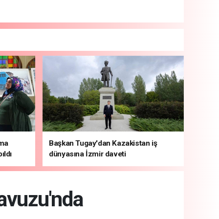
şma
Başkan Tugay'dan Kazakistan iş
ıldı
dünyasına İzmir daveti
avuzu'nda