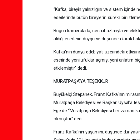
“Kafka, bireyin yalnızlığını ve sistem içinde 
eserlerinde bütün bireylerin sürekli bir izlem
Bugün kameralarla, ses cihazlarıyla ve elekt
aldığı eserlerin duygu ve düşünce olarak hal
Kafka’nın dünya edebiyatı üzerindeki etkis
eserinde yeni ufuklar açmış, yeni anlatım bi
etkilemiştir” dedi.
MURATPAŞA’YA TEŞEKKÜR
Büyükelçi Stepanek, Franz Kafka’nın mirasın
Muratpaşa Belediyesi ve Başkan Uysal’a teş
Ege de “Muratpaşa Belediyesi her zaman kült
olmuştur” dedi.
Franz Kafka’nın yaşamını, düşünce dünyasını v