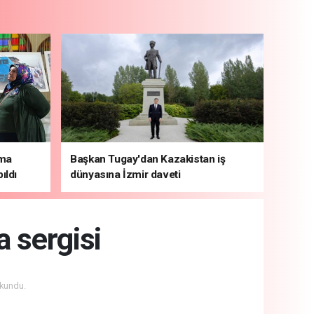
şma
Başkan Tugay'dan Kazakistan iş
ıldı
dünyasına İzmir daveti
 sergisi
kundu.