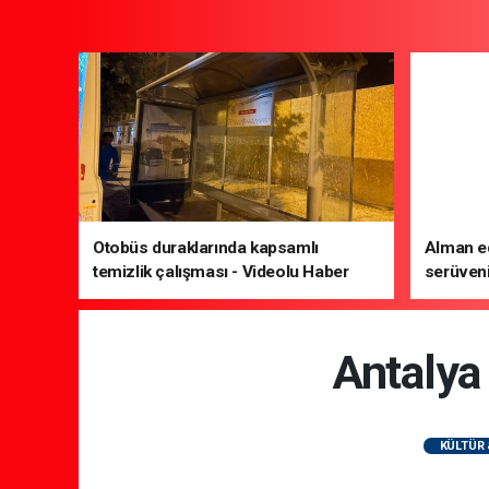
Otobüs duraklarında kapsamlı
Alman ed
temizlik çalışması - Videolu Haber
serüveni
Edebiyat
Antalya
KÜLTÜR 