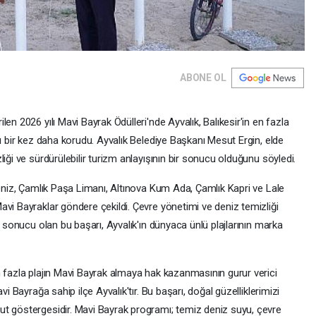
ABONE OL
en 2026 yılı Mavi Bayrak Ödülleri'nde Ayvalık, Balıkesir'in en fazla
nı bir kez daha korudu. Ayvalık Belediye Başkanı Mesut Ergin, elde
iği ve sürdürülebilir turizm anlayışının bir sonucu olduğunu söyledi.
Deniz, Çamlık Paşa Limanı, Altınova Kum Ada, Çamlık Kapri ve Lale
vi Bayraklar göndere çekildi. Çevre yönetimi ve deniz temizliği
n sonucu olan bu başarı, Ayvalık'ın dünyaca ünlü plajlarının marka
n fazla plajın Mavi Bayrak almaya hak kazanmasının gurur verici
vi Bayrağa sahip ilçe Ayvalık'tır. Bu başarı, doğal güzelliklerimizi
t göstergesidir. Mavi Bayrak programı; temiz deniz suyu, çevre