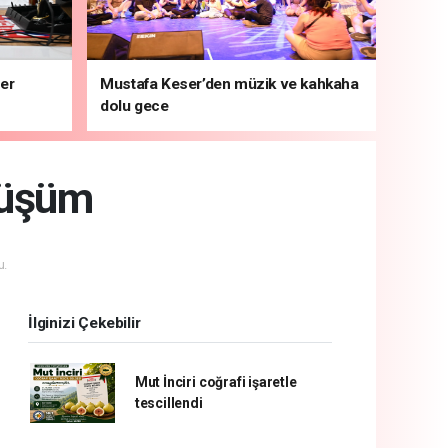
ber
Mustafa Keser’den müzik ve kahkaha
dolu gece
nüşüm
u.
İlginizi Çekebilir
Mut İnciri coğrafi işaretle
tescillendi