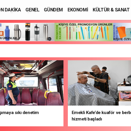
N DAKİKA
GENEL
GÜNDEM
EKONOMİ
KÜLTÜR & SANAT
SAĞLIK
EĞİTİM
ASAYİŞ
şımaya sıkı denetim
Emekli Kafe’de kuaför ve ber
hizmeti başladı