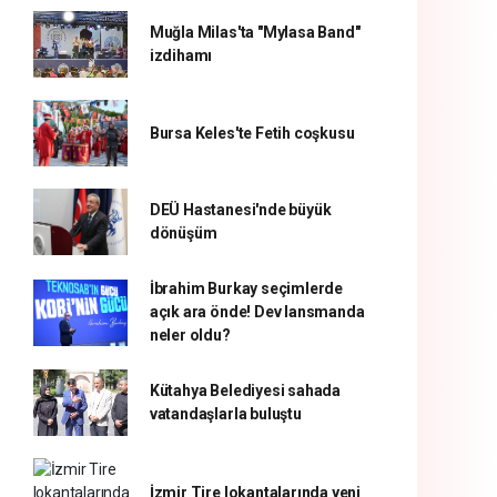
Muğla Milas'ta "Mylasa Band"
izdihamı
Bursa Keles'te Fetih coşkusu
DEÜ Hastanesi'nde büyük
dönüşüm
İbrahim Burkay seçimlerde
açık ara önde! Dev lansmanda
neler oldu?
Kütahya Belediyesi sahada
vatandaşlarla buluştu
İzmir Tire lokantalarında yeni