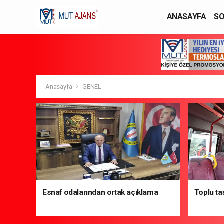
ANASAYFA
SO
YAŞAM / MODA
Anasayfa
GENEL
Esnaf odalarından ortak açıklama
Toplu ta