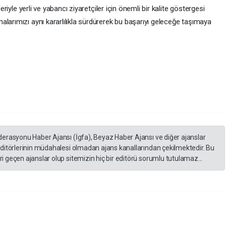
leriyle yerli ve yabancı ziyaretçiler için önemli bir kalite göstergesi
larımızı aynı kararlılıkla sürdürerek bu başarıyı geleceğe taşımaya
derasyonu Haber Ajansı (İgfa), Beyaz Haber Ajansı ve diğer ajanslar
editörlerinin müdahalesi olmadan ajans kanallarından çekilmektedir. Bu
 geçen ajanslar olup sitemizin hiç bir editörü sorumlu tutulamaz...