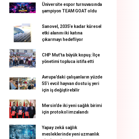
Üniversite espor turnuvasında
şampiyon TEAM GOAT oldu
Sanovel, 2035’e kadar küresel
etki alanını iki katına
çıkarmayı hedefliyor
CHP Mut’ta büyük kopuş: İlçe
yönetimi topluca istifa etti
Avrupa’daki çalışanların yüzde
55’i evcil hayvan dostu iş yeri
için iş değiştirebilir
Mersin’de iki yeni sağlık birimi
için protokol imzalandı
Yapay zekâ sağlık
mesleklerinde yeni uzmanlık