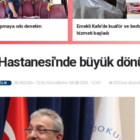
şımaya sıkı denetim
Emekli Kafe’de kuaför ve ber
hizmeti başladı
Hastanesi'nde büyük dö
08.08.2026 - 12:30, Güncelleme: 08.08.2026 - 12:30
332 kez okund
ĞLIK