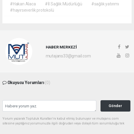
#Hakan Alaca
#İl Sağlık Müdürlüğü
#sağlık yatırımı
#hayırseverlik protokolü
HABER MERKEZİ
mutajans33@gmail.com
Okuyucu Yorumları
(0)
Gönder
Yorum yazarak Topluluk Kuralları’nı kabul etmiş bulunuyor ve mutajans.com
sitesine yaptığınız yorumunuzla ilgili doğrudan veya dolaylı tüm sorumluluğu tek
başınıza üstleniyorsunuz. Yazılan tüm yorumlardan site yönetimi hiçbir şekilde
sorumlu tutulamaz.