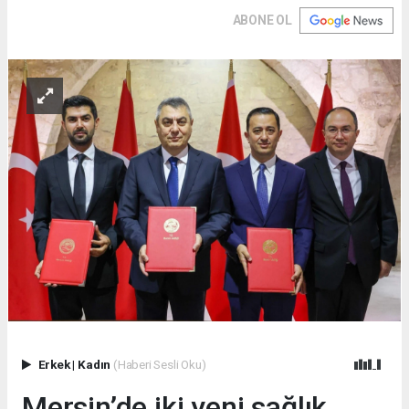
ABONE OL
Erkek
|
Kadın
(Haberi Sesli Oku)
Mersin’de iki yeni sağlık