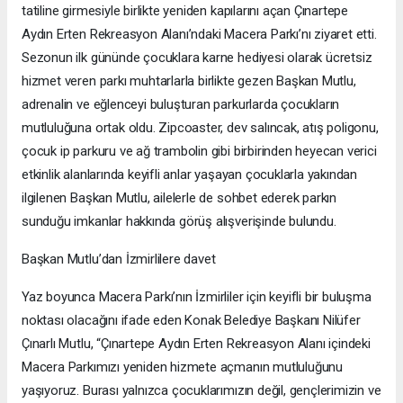
tatiline girmesiyle birlikte yeniden kapılarını açan Çınartepe
Aydın Erten Rekreasyon Alanı’ndaki Macera Parkı’nı ziyaret etti.
Sezonun ilk gününde çocuklara karne hediyesi olarak ücretsiz
hizmet veren parkı muhtarlarla birlikte gezen Başkan Mutlu,
adrenalin ve eğlenceyi buluşturan parkurlarda çocukların
mutluluğuna ortak oldu. Zipcoaster, dev salıncak, atış poligonu,
çocuk ip parkuru ve ağ trambolin gibi birbirinden heyecan verici
etkinlik alanlarında keyifli anlar yaşayan çocuklarla yakından
ilgilenen Başkan Mutlu, ailelerle de sohbet ederek parkın
sunduğu imkanlar hakkında görüş alışverişinde bulundu.
Başkan Mutlu’dan İzmirlilere davet
Yaz boyunca Macera Parkı’nın İzmirliler için keyifli bir buluşma
noktası olacağını ifade eden Konak Belediye Başkanı Nilüfer
Çınarlı Mutlu, “Çınartepe Aydın Erten Rekreasyon Alanı içindeki
Macera Parkımızı yeniden hizmete açmanın mutluluğunu
yaşıyoruz. Burası yalnızca çocuklarımızın değil, gençlerimizin ve