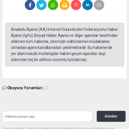
Anadolu Ajansı (AA) İnternet Gazeteciler Federasyonu Haber
Ajansı (İgfa), Beyaz Haber Ajansı ve diğer ajanslar tarafından
eklenen tüm haberler, sitemizin editörlerinin müdahalesi
olmadan ajans kanallarından çekilmektedir. Bu haberlerde
yer alan hukuki muhataplar haberi geçen ajanslar olup
sitemizin hiç bir editörü sorumlu tutulamaz...
Okuyucu Yorumları
(0)
Gönder
Yorum yazarak Topluluk Kuralları’nı kabul etmiş bulunuyor ve mutajans.com