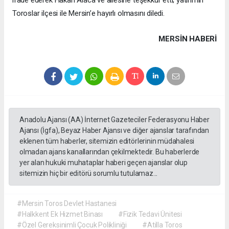
ifade ederek Hakan Alaca ve ailesine teşekkür etti; yatırımın
Toroslar ilçesi ile Mersin’e hayırlı olmasını diledi.
MERSIN HABERİ
Anadolu Ajansı (AA) İnternet Gazeteciler Federasyonu Haber
Ajansı (İgfa), Beyaz Haber Ajansı ve diğer ajanslar tarafından
eklenen tüm haberler, sitemizin editörlerinin müdahalesi
olmadan ajans kanallarından çekilmektedir. Bu haberlerde
yer alan hukuki muhataplar haberi geçen ajanslar olup
sitemizin hiç bir editörü sorumlu tutulamaz...
#Mersin Toros Devlet Hastanesi
#Halkkent Ek Hizmet Binası
#Fizik Tedavi Ünitesi
#Özel Gereksinimli Çocuk Polikliniği
#Atilla Toros