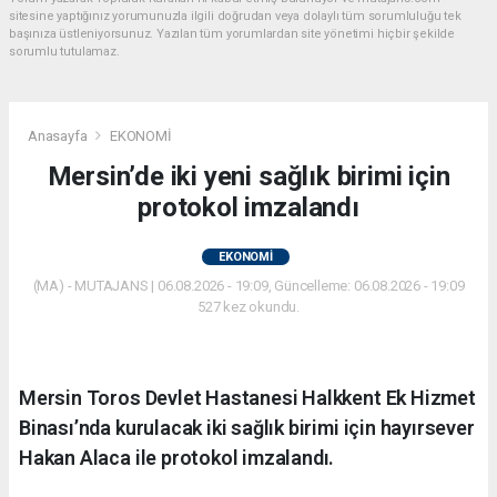
sitesine yaptığınız yorumunuzla ilgili doğrudan veya dolaylı tüm sorumluluğu tek
başınıza üstleniyorsunuz. Yazılan tüm yorumlardan site yönetimi hiçbir şekilde
sorumlu tutulamaz.
Anasayfa
EKONOMİ
Mersin’de iki yeni sağlık birimi için
protokol imzalandı
EKONOMİ
(MA) - MUTAJANS | 06.08.2026 - 19:09, Güncelleme: 06.08.2026 - 19:09
527 kez okundu.
Mersin Toros Devlet Hastanesi Halkkent Ek Hizmet
Binası’nda kurulacak iki sağlık birimi için hayırsever
Hakan Alaca ile protokol imzalandı.