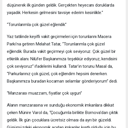
düşünerek ilk günden geldik. Gerçekten heyecanı doruklarda
yaşadık. Herkesin gelmesini tavsiye ederim kesinlikle.”
“Torunlarımla çok güzel eğlendik”
Yaz tatilinde keyifli vakit geçirmeleri için torunlarını Macera
Parkı’na getiren Melahat Tatar, “Torunlarımla çok güzel
eğlendik. Burada vakit geçirmeyi çok seviyoruz. Çok güzel bir
etkinlik alanı. Nilüfer Başkanımıza teşekkür ediyoruz, kendisini
çok seviyoruz” ifadelerini kullandı. Tatar’ın torunu Masal da,
“Parkurlarınız çok güzel, çok eğlendim hepsini denerken.
Başkanımıza buradan kocaman selamlar gönderiyorum” dedi.
“Manzarası muazzam, fiyatlar çok uygun”
Alanın manzarasına ve sunduğu ekonomik imkanlara dikkat
çeken Münire Varol da, “Çocuğumla birlikte Bornova’dan çıktık
geldik. İlk gün çocuklara ücretsiz olması da ayrı bir güzeldi.
Günümüzdeki ekonomik açıdan imkanlar kısıtlı olduğu için bu