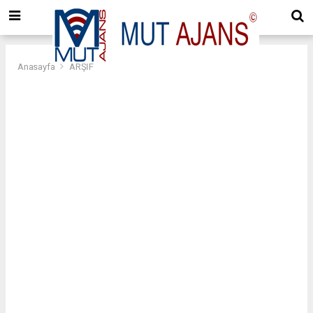
Anasayfa
ARŞİF