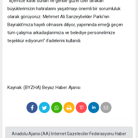
“İlçemize katkı sunan ve geride güzel izler bırakan
büyüklerimizin hatıralarını yaşatmayı önemli bir sorumluluk
olarak görüyoruz. Mehmet Ali Sarızeybekler Parkı’nın
Bayraklı’mıza hayırlı olmasını diliyor, yapımında emeği geçen
tüm çalışma arkadaşlarımıza ve belediye personelimize
teşekkür ediyorum” ifadelerini kullandı.
Kaynak: (BYZHA) Beyaz Haber Ajansı
Anadolu Ajansı (AA) İnternet Gazeteciler Federasyonu Haber