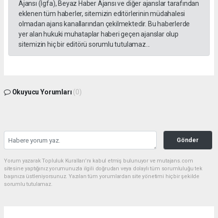
Ajansı (İgfa), Beyaz Haber Ajansı ve diğer ajanslar tarafından
eklenen tüm haberler, sitemizin editörlerinin müdahalesi
olmadan ajans kanallarından çekilmektedir. Bu haberlerde
yer alan hukuki muhataplar haberi geçen ajanslar olup
sitemizin hiç bir editörü sorumlu tutulamaz...
Okuyucu Yorumları
(0)
Gönder
Yorum yazarak Topluluk Kuralları’nı kabul etmiş bulunuyor ve mutajans.com
sitesine yaptığınız yorumunuzla ilgili doğrudan veya dolaylı tüm sorumluluğu tek
başınıza üstleniyorsunuz. Yazılan tüm yorumlardan site yönetimi hiçbir şekilde
sorumlu tutulamaz.