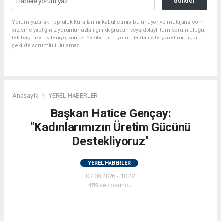
Gönder
Yorum yazarak Topluluk Kuralları’nı kabul etmiş bulunuyor ve mutajans.com
sitesine yaptığınız yorumunuzla ilgili doğrudan veya dolaylı tüm sorumluluğu
tek başınıza üstleniyorsunuz. Yazılan tüm yorumlardan site yönetimi hiçbir
şekilde sorumlu tutulamaz.
Anasayfa
YEREL HABERLER
Başkan Hatice Gençay:
"Kadınlarımızın Üretim Gücünü
Destekliyoruz"
YEREL HABERLER
07.08.2026 - 10:22
459 kez okundu.