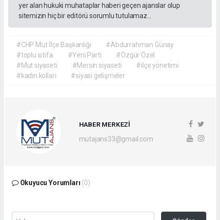
yer alan hukuki muhataplar haberi geçen ajanslar olup
sitemizin hiç bir editörü sorumlu tutulamaz...
#CHP Mut İlçe Başkanlığı
#Abdurrahman Günay
#toplu istifa
#Yeni Parti
#Özgür Özel
#Mut siyaseti
#Mersin siyaseti
#ilçe yönetimi
#kadın kolları
#siyasi gelişmeler
HABER MERKEZİ
mutajans33@gmail.com
Okuyucu Yorumları
(0)