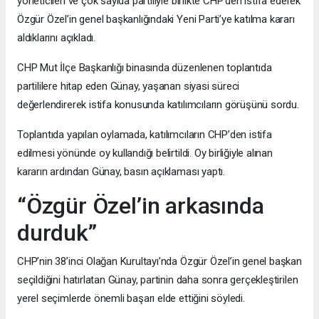
yöneticileri ve çok sayıda partiliyle birlikte CHP’den istifa ederek
Özgür Özel’in genel başkanlığındaki Yeni Parti’ye katılma kararı
aldıklarını açıkladı.
CHP Mut İlçe Başkanlığı binasında düzenlenen toplantıda
partililere hitap eden Günay, yaşanan siyasi süreci
değerlendirerek istifa konusunda katılımcıların görüşünü sordu.
Toplantıda yapılan oylamada, katılımcıların CHP’den istifa
edilmesi yönünde oy kullandığı belirtildi. Oy birliğiyle alınan
kararın ardından Günay, basın açıklaması yaptı.
“Özgür Özel’in arkasında
durduk”
CHP’nin 38’inci Olağan Kurultayı’nda Özgür Özel’in genel başkan
seçildiğini hatırlatan Günay, partinin daha sonra gerçekleştirilen
yerel seçimlerde önemli başarı elde ettiğini söyledi.