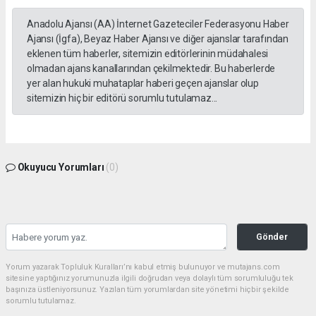
Anadolu Ajansı (AA) İnternet Gazeteciler Federasyonu Haber
Ajansı (İgfa), Beyaz Haber Ajansı ve diğer ajanslar tarafından
eklenen tüm haberler, sitemizin editörlerinin müdahalesi
olmadan ajans kanallarından çekilmektedir. Bu haberlerde
yer alan hukuki muhataplar haberi geçen ajanslar olup
sitemizin hiç bir editörü sorumlu tutulamaz...
Okuyucu Yorumları
(0)
Gönder
Yorum yazarak Topluluk Kuralları’nı kabul etmiş bulunuyor ve mutajans.com
sitesine yaptığınız yorumunuzla ilgili doğrudan veya dolaylı tüm sorumluluğu tek
başınıza üstleniyorsunuz. Yazılan tüm yorumlardan site yönetimi hiçbir şekilde
sorumlu tutulamaz.