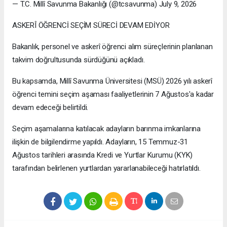
— T.C. Millî Savunma Bakanlığı (@tcsavunma) July 9, 2026
ASKERÎ ÖĞRENCİ SEÇİM SÜRECİ DEVAM EDİYOR
Bakanlık, personel ve askerî öğrenci alım süreçlerinin planlanan
takvim doğrultusunda sürdüğünü açıkladı.
Bu kapsamda, Millî Savunma Üniversitesi (MSÜ) 2026 yılı askerî
öğrenci temini seçim aşaması faaliyetlerinin 7 Ağustos'a kadar
devam edeceği belirtildi.
Seçim aşamalarına katılacak adayların barınma imkanlarına
ilişkin de bilgilendirme yapıldı. Adayların, 15 Temmuz-31
Ağustos tarihleri arasında Kredi ve Yurtlar Kurumu (KYK)
tarafından belirlenen yurtlardan yararlanabileceği hatırlatıldı.