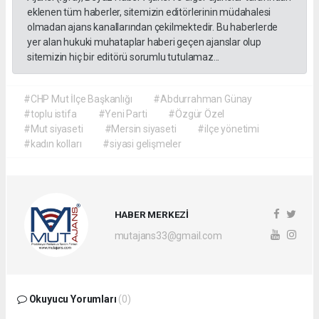
eklenen tüm haberler, sitemizin editörlerinin müdahalesi
olmadan ajans kanallarından çekilmektedir. Bu haberlerde
yer alan hukuki muhataplar haberi geçen ajanslar olup
sitemizin hiç bir editörü sorumlu tutulamaz...
#CHP Mut İlçe Başkanlığı
#Abdurrahman Günay
#toplu istifa
#Yeni Parti
#Özgür Özel
#Mut siyaseti
#Mersin siyaseti
#ilçe yönetimi
#kadın kolları
#siyasi gelişmeler
HABER MERKEZİ
mutajans33@gmail.com
Okuyucu Yorumları
(0)