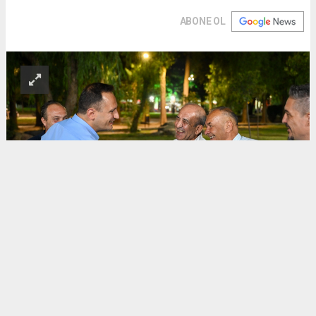
ABONE OL
Erkek
|
Kadın
(Haberi Sesli Oku)
Bornova Belediye Başkanı Ömer Eşki, Çamdibi Bölgesi’nde