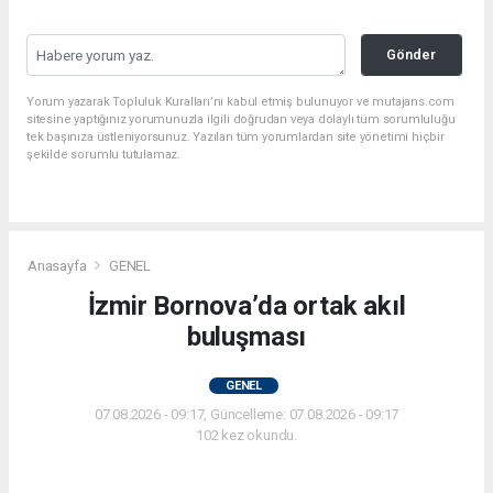
Gönder
Yorum yazarak Topluluk Kuralları’nı kabul etmiş bulunuyor ve mutajans.com
sitesine yaptığınız yorumunuzla ilgili doğrudan veya dolaylı tüm sorumluluğu
tek başınıza üstleniyorsunuz. Yazılan tüm yorumlardan site yönetimi hiçbir
şekilde sorumlu tutulamaz.
Anasayfa
GENEL
İzmir Bornova’da ortak akıl
buluşması
GENEL
07.08.2026 - 09:17, Güncelleme: 07.08.2026 - 09:17
102 kez okundu.