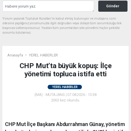
Gönder
Yorum yazarak Topluluk Kuralları’nı kabul etmiş bulunuyor ve mutajans.com
sitesine yaptığınız yorumunuzla ilgili doğrudan veya dolaylı tüm sorumluluğu tek
başınıza üstleniyorsunuz. Yazılan tüm yorumlardan site yönetimi hiçbir şekilde
sorumlu tutulamaz.
Anasayfa
YEREL HABERLER
CHP Mut’ta büyük kopuş: İlçe
yönetimi topluca istifa etti
YEREL HABERLER
(MA) - MUTAJANS | 07.08.2026 - 13:38
2063 kez okundu.
CHP Mut İlçe Başkanı Abdurrahman Günay, yönetim