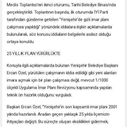
Meclis Toplantısı'nın ikinci oturumu, Tarihi Belediye Binası'nda
gerçekleştirildi. Toplantının başında, ilk oturumda İYİ Parti
tarafından gündeme getirilen "Yenişehir'de gizli imar planı
çalışması yapıldığı" yönündeki iddialara ilişkin açıklamalarda
bulunularak, söz konusu iddiaların belgelerle asılsız olduğu
ortaya konuldu.
25 YILLIK PLAN YÜRÜRLÜKTE
Konuyla ilgili açıklamalarda bulunan Yenişehir Belediye Başkanı
Ercan Özel, yürütülen çalışmanın iddia edildiği gibi yeni alanları
imara açmak için bir plan çalışması değil, mevcut 1/1000
ölçekli Uygulama İmar Planı Revizyonu kapsamında yapılan
teknik ön hazırlık olduğunu vurguladı.
Başkan Ercan Özel, “Yenişehir’in son kapsamlı imar planı 2001
yılında hazırlandı. Aradan geçen yaklaşık 25 yılda ilçemizin
ihtiyaçları değişti. Bu süreçte oluşan eksiklikleri gidermek,