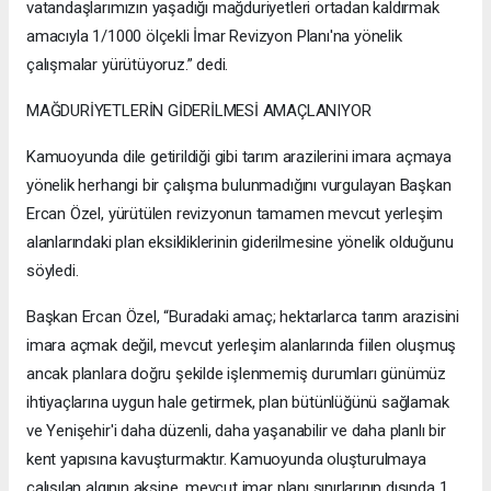
vatandaşlarımızın yaşadığı mağduriyetleri ortadan kaldırmak
amacıyla 1/1000 ölçekli İmar Revizyon Planı'na yönelik
çalışmalar yürütüyoruz.” dedi.
MAĞDURİYETLERİN GİDERİLMESİ AMAÇLANIYOR
Kamuoyunda dile getirildiği gibi tarım arazilerini imara açmaya
yönelik herhangi bir çalışma bulunmadığını vurgulayan Başkan
Ercan Özel, yürütülen revizyonun tamamen mevcut yerleşim
alanlarındaki plan eksikliklerinin giderilmesine yönelik olduğunu
söyledi.
Başkan Ercan Özel, “Buradaki amaç; hektarlarca tarım arazisini
imara açmak değil, mevcut yerleşim alanlarında fiilen oluşmuş
ancak planlara doğru şekilde işlenmemiş durumları günümüz
ihtiyaçlarına uygun hale getirmek, plan bütünlüğünü sağlamak
ve Yenişehir'i daha düzenli, daha yaşanabilir ve daha planlı bir
kent yapısına kavuşturmaktır. Kamuoyunda oluşturulmaya
çalışılan algının aksine, mevcut imar planı sınırlarının dışında 1