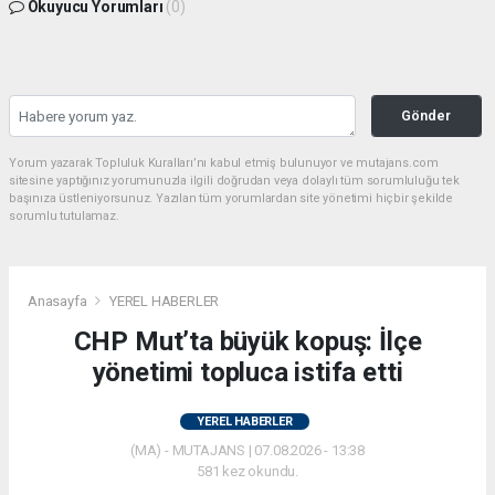
Okuyucu Yorumları
(0)
Gönder
Yorum yazarak Topluluk Kuralları’nı kabul etmiş bulunuyor ve mutajans.com
sitesine yaptığınız yorumunuzla ilgili doğrudan veya dolaylı tüm sorumluluğu tek
başınıza üstleniyorsunuz. Yazılan tüm yorumlardan site yönetimi hiçbir şekilde
sorumlu tutulamaz.
Anasayfa
YEREL HABERLER
CHP Mut’ta büyük kopuş: İlçe
yönetimi topluca istifa etti
YEREL HABERLER
(MA) - MUTAJANS | 07.08.2026 - 13:38
581 kez okundu.