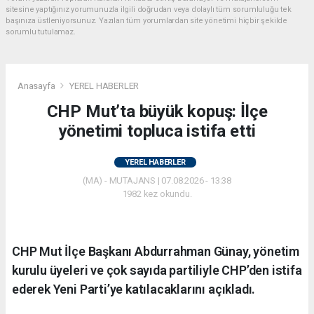
sitesine yaptığınız yorumunuzla ilgili doğrudan veya dolaylı tüm sorumluluğu tek
başınıza üstleniyorsunuz. Yazılan tüm yorumlardan site yönetimi hiçbir şekilde
sorumlu tutulamaz.
Anasayfa
YEREL HABERLER
CHP Mut’ta büyük kopuş: İlçe
yönetimi topluca istifa etti
YEREL HABERLER
(MA) - MUTAJANS | 07.08.2026 - 13:38
1982 kez okundu.
CHP Mut İlçe Başkanı Abdurrahman Günay, yönetim
kurulu üyeleri ve çok sayıda partiliyle CHP’den istifa
ederek Yeni Parti’ye katılacaklarını açıkladı.