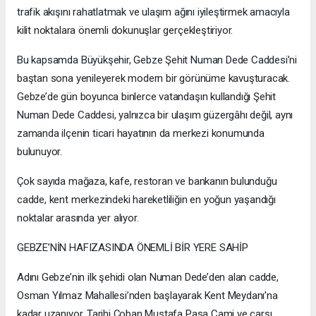
trafik akışını rahatlatmak ve ulaşım ağını iyileştirmek amacıyla
kilit noktalara önemli dokunuşlar gerçekleştiriyor.
Bu kapsamda Büyükşehir, Gebze Şehit Numan Dede Caddesi’ni
baştan sona yenileyerek modern bir görünüme kavuşturacak.
Gebze’de gün boyunca binlerce vatandaşın kullandığı Şehit
Numan Dede Caddesi, yalnızca bir ulaşım güzergâhı değil, aynı
zamanda ilçenin ticari hayatının da merkezi konumunda
bulunuyor.
Çok sayıda mağaza, kafe, restoran ve bankanın bulunduğu
cadde, kent merkezindeki hareketliliğin en yoğun yaşandığı
noktalar arasında yer alıyor.
GEBZE’NİN HAFIZASINDA ÖNEMLİ BİR YERE SAHİP
Adını Gebze’nin ilk şehidi olan Numan Dede’den alan cadde,
Osman Yılmaz Mahallesi’nden başlayarak Kent Meydanı’na
kadar uzanıyor. Tarihi Çoban Mustafa Paşa Cami ve çarşı