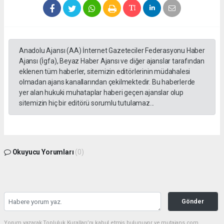
Anadolu Ajansı (AA) İnternet Gazeteciler Federasyonu Haber
Ajansı (İgfa), Beyaz Haber Ajansı ve diğer ajanslar tarafından
eklenen tüm haberler, sitemizin editörlerinin müdahalesi
olmadan ajans kanallarından çekilmektedir. Bu haberlerde
yer alan hukuki muhataplar haberi geçen ajanslar olup
sitemizin hiç bir editörü sorumlu tutulamaz...
Okuyucu Yorumları
(0)
Gönder
Yorum yazarak Topluluk Kuralları’nı kabul etmiş bulunuyor ve mutajans.com