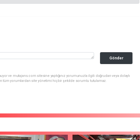
Gönder
uyor ve mutajans.com sitesine yaptığınız yorumunuzla ilgili doğrudan veya dolaylı
n tüm yorumlardan site yönetimi hiçbir şekilde sorumlu tutulamaz.