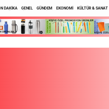
N DAKİKA
GENEL
GÜNDEM
EKONOMİ
KÜLTÜR & SANAT
SAĞLIK
EĞİTİM
ASAYİŞ