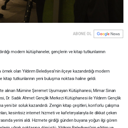
ABONE OL
dırdığı modern kütüphaneler, gençlerin ve kitap tutkunlarının
a örnek olan Yıldırım Belediyesi’nin ilçeye kazandırdığı modern
e kitap tutkunlarının yeni buluşma noktası haline geldi.
izmete alınan Mümine Şeremet Uyumayan Kütüphanesi, Mimar Sinan
, Dr. Sadık Ahmet Gençlik Merkezi Kütüphanesi ile Yıldırım Gençlik
 yeni bir soluk kazandırdı. Zengin kitap çeşitleri, konforlu çalışma
nları, kesintisiz internet hizmeti ve kafeteryalarıyla ile dikkat çeken
asında yerini aldı. Hizmete girdiği günden buyana yoğun ilgi gören
erlerin uğrak noktasına dönüştü. Yıldırım Belediyesi’nin eğitim ve