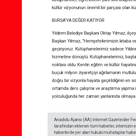
kültür vizyonunun önemli bir parçası olan küt
BURSA’YA DEĞER KATIYOR
Yıldırım Belediye Başkanı Oktay Yılmaz, ilçeye
Başkan Yılmaz, “Hemşehrilerimizin kitaba ve 
geçiriyoruz. Kütüphanelerimiz sadece Yıldırı
hizmetine dönüştü. Kütüphanelerimiz, başt
noktası oldu. Kentin eğitim ve kültür hayat
buçuk milyon ziyaretçiyi ağırlamanın mutlulu
doğru bir vizyonla hayata geçirildiğinin en 
ortamda ders çalışma ve araştırma yapma im
yolculuğunda her zaman yanlarında olmaya
Anadolu Ajansı (AA) İnternet Gazeteciler Fe
tarafından eklenen tüm haberler, sitemizin 
haberlerde yer alan hukuki muhataplar haberi