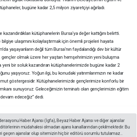
üphaneler, bugüne kadar 2,5 milyon ziyaretçiyi ağırladı.
 kazandırdıkları kütüphanelerin Bursa'ya değer kattığını belirtti.
bilgiye ulaşımını kolaylaştırmak için önemli projeleri hayata
m'da yaşayanların değil tüm Bursa'nın faydalandığı dev bir kültür
a gençler olmak üzere her yaştan hemşehrimizin yeni buluşma
ına yeni bir soluk kazandıran kütüphanelerimizde bugüne kadar 2
ğunu yaşıyoruz. Yoğun ilgi, bu konudaki yatırımlarımızın ne kadar
somut göstergesidir. Kütüphanelerimizde gençlerimize konforlu bir
kanı sunuyoruz. Geleceğimizin teminatı olan gençlerimizin eğitim
 devam edeceğiz” dedi.
derasyonu Haber Ajansı (İgfa), Beyaz Haber Ajansı ve diğer ajanslar
editörlerinin müdahalesi olmadan ajans kanallarından çekilmektedir. Bu
 geçen ajanslar olup sitemizin hiç bir editörü sorumlu tutulamaz...