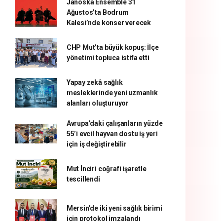
Janoska Ensemble 31
Ağustos’ta Bodrum
Kalesi’nde konser verecek
CHP Mut’ta büyük kopuş: İlçe
yönetimi topluca istifa etti
Yapay zekâ sağlık
mesleklerinde yeni uzmanlık
alanları oluşturuyor
Avrupa’daki çalışanların yüzde
55’i evcil hayvan dostu iş yeri
için iş değiştirebilir
Mut İnciri coğrafi işaretle
tescillendi
Mersin’de iki yeni sağlık birimi
için protokol imzalandı