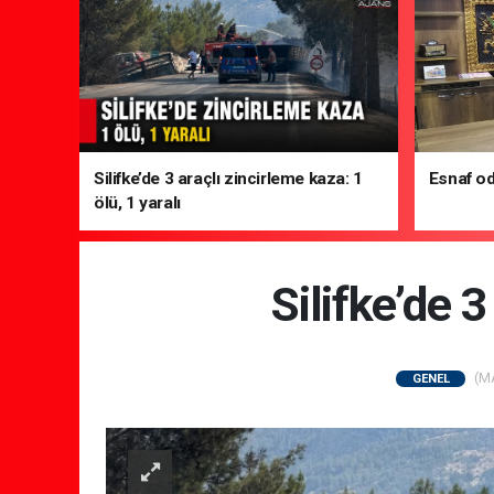
Silifke’de 3 araçlı zincirleme kaza: 1
Esnaf od
ölü, 1 yaralı
Silifke’de 3
(MA
GENEL