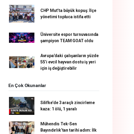
CHP Mut’ta büyük kopuş: İlçe
yönetimi topluca istifa etti
Üniversite espor turnuvasında
şampiyon TEAM GOAT oldu
Avrupa’daki çalışanların yüzde
55’i evcil hayvan dostu iş yeri
için iş değiştirebilir
En Çok Okunanlar
Silifke’de 3 araçlı zincirleme
kaza: 1 ölü, 1 yaralı
Mühendis Tek-Sen
Bayındırlık’tan tarihi adım: İlk