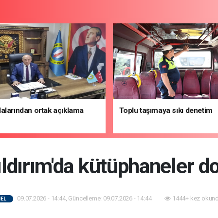
alarından ortak açıklama
Toplu taşımaya sıkı denetim
ldırım'da kütüphaneler do
09.07.2026 - 14:44, Güncelleme: 09.07.2026 - 14:44
1444+ kez okund
EL