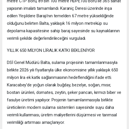
metre CTP boru, 89 bin 100 metre HDPE100 boru ile 365 sanat
yapısının imalatı tamamlandı. Karaniç Deresi üzerinde inşa
edilen Yeşildere Barajı'nın temelden 67 metre yüksekliğinde
olduğunu belirten Balta, yaklaşık 16 milyon metreküp su
depolama kapasitesine sahip baraj sayesinde su kaynaklarının
verimli şekilde değerlendirileceğini vurguladı.
YILLIK 650 MİLYON LİRALIK KATKI BEKLENİYOR
DSİ Genel Müdürü Balta, sulama projesinin tamamlanmasıyla
birlikte 2026 yılı fiyatlarıyla ülke ekonomisine yıllık yaklaşık 650
milyon lira ek katkı sağlanmasının hedeflendiğini ifade etti.
Karacabey'de yoğun olarak buğday, bezelye, soğan, mısır,
bostan ürünleri, domates, zeytin, şeker pancarı, kırmızı biber ve
fasulye üretimi yapılıyor. Projenin tamamlanmasıyla birlikte
üreticilerin modern sulama sistemleri sayesinde suyu daha
verimli kullanması, üretim maliyetlerini düşürmesi ve tarımsal
verimliliği artırması amaçlanıyor.