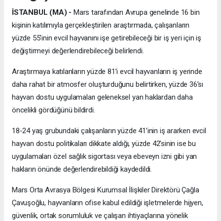
İSTANBUL (MA) -
Mars tarafından Avrupa genelinde 16 bin
kişinin katılımıyla gerçekleştirilen araştırmada, çalışanların
yüzde 55’inin evcil hayvanını işe getirebileceği bir iş yeri için iş
değiştirmeyi değerlendirebileceği belirlendi.
Araştırmaya katılanların yüzde 81’i evcil hayvanların iş yerinde
daha rahat bir atmosfer oluşturduğunu belirtirken, yüzde 36’sı
hayvan dostu uygulamaları geleneksel yan haklardan daha
öncelikli gördüğünü bildirdi.
18-24 yaş grubundaki çalışanların yüzde 41’inin iş ararken evcil
hayvan dostu politikaları dikkate aldığı, yüzde 42’sinin ise bu
uygulamaları özel sağlık sigortası veya ebeveyn izni gibi yan
hakların önünde değerlendirebildiği kaydedildi.
Mars Orta Avrasya Bölgesi Kurumsal İlişkiler Direktörü Çağla
Çavuşoğlu, hayvanların ofise kabul edildiği işletmelerde hijyen,
güvenlik, ortak sorumluluk ve çalışan ihtiyaçlarına yönelik