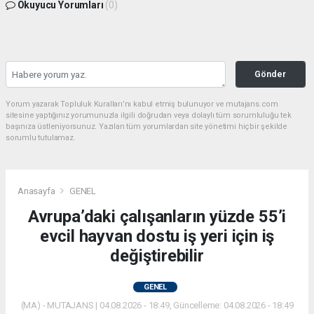
Okuyucu Yorumları
(0)
Gönder
Yorum yazarak Topluluk Kuralları’nı kabul etmiş bulunuyor ve mutajans.com
sitesine yaptığınız yorumunuzla ilgili doğrudan veya dolaylı tüm sorumluluğu tek
başınıza üstleniyorsunuz. Yazılan tüm yorumlardan site yönetimi hiçbir şekilde
sorumlu tutulamaz.
Anasayfa
GENEL
Avrupa’daki çalışanların yüzde 55’i
evcil hayvan dostu iş yeri için iş
değiştirebilir
GENEL
(MA) - MUTAJANS | 04.08.2026 - 18:49, Güncelleme: 04.08.2026 - 18:49