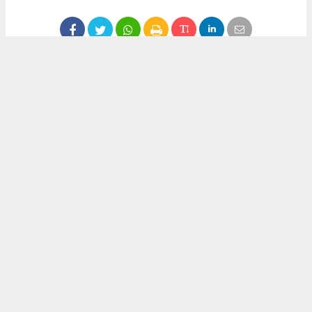
Anadolu Ajansı (AA) İnternet Gazeteciler Federasyonu Haber
Ajansı (İgfa), Beyaz Haber Ajansı ve diğer ajanslar tarafından
eklenen tüm haberler, sitemizin editörlerinin müdahalesi
olmadan ajans kanallarından çekilmektedir. Bu haberlerde
yer alan hukuki muhataplar haberi geçen ajanslar olup
sitemizin hiç bir editörü sorumlu tutulamaz...
Okuyucu Yorumları
(0)
Gönder