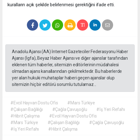
kuralların açık şekilde belirlenmesi gerektiğini ifade etti.
Anadolu Ajansı (AA) İnternet Gazeteciler Federasyonu Haber
Ajansı (İgfa), Beyaz Haber Ajansı ve diğer ajanslar tarafından
eklenen tüm haberler, sitemizin editörlerinin müdahalesi
olmadan ajans kanallarından çekilmektedir. Bu haberlerde
yer alan hukuki muhataplar haberi geçen ajanslar olup
sitemizin hiç bir editörü sorumlu tutulamaz...
#Evcil Hayvan Dostu Ofis
#Mars Türkiye
#Çalışan Bağlılığı
#Çağla Çavuşoğlu
#İş Yeri Refahı
#Hibrit Çalışma
#Evcil Hayvan Dostu Ofis
#Mars Türkiye
#Çalışan Bağlılığı
#Çağla Çavuşoğlu
#İş Yeri Refahı
#Hibrit Çalışma