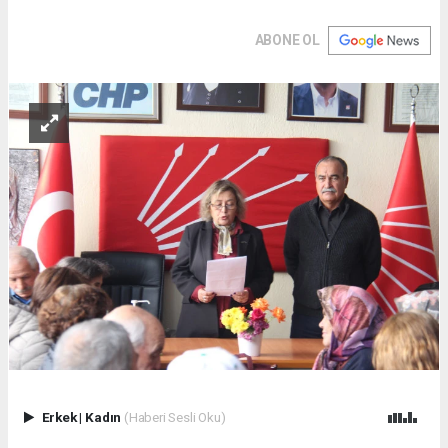
ABONE OL
Erkek
|
Kadın
(Haberi Sesli Oku)