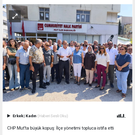
Erkek
|
Kadın
(Haberi Sesli Oku)
CHP Mut’ta büyük kopuş: İlçe yönetimi topluca istifa etti