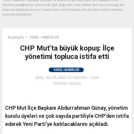
Yorum yazarak Topluluk Kuralları’nı kabul etmiş bulunuyor ve mutajans.com
sitesine yaptığınız yorumunuzla ilgili doğrudan veya dolaylı tüm sorumluluğu tek
başınıza üstleniyorsunuz. Yazılan tüm yorumlardan site yönetimi hiçbir şekilde
sorumlu tutulamaz.
Anasayfa
YEREL HABERLER
CHP Mut’ta büyük kopuş: İlçe
yönetimi topluca istifa etti
YEREL HABERLER
(MA) - MUTAJANS | 07.08.2026 - 13:38
1028 kez okundu.
CHP Mut İlçe Başkanı Abdurrahman Günay, yönetim
kurulu üyeleri ve çok sayıda partiliyle CHP’den istifa
ederek Yeni Parti’ye katılacaklarını açıkladı.