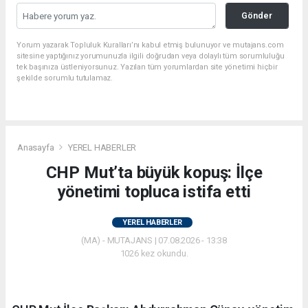
Gönder
Yorum yazarak Topluluk Kuralları’nı kabul etmiş bulunuyor ve mutajans.com
sitesine yaptığınız yorumunuzla ilgili doğrudan veya dolaylı tüm sorumluluğu
tek başınıza üstleniyorsunuz. Yazılan tüm yorumlardan site yönetimi hiçbir
şekilde sorumlu tutulamaz.
Anasayfa
YEREL HABERLER
CHP Mut’ta büyük kopuş: İlçe
yönetimi topluca istifa etti
YEREL HABERLER
(MA) - MUTAJANS | 07.08.2026 - 13:38
1026 kez okundu.