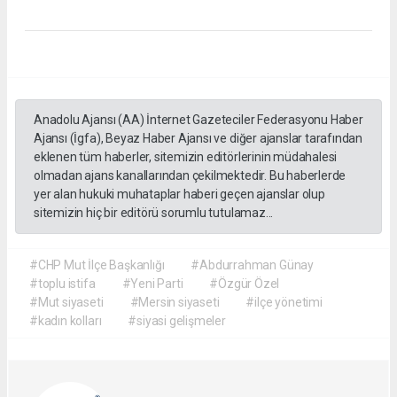
Anadolu Ajansı (AA) İnternet Gazeteciler Federasyonu Haber
Ajansı (İgfa), Beyaz Haber Ajansı ve diğer ajanslar tarafından
eklenen tüm haberler, sitemizin editörlerinin müdahalesi
olmadan ajans kanallarından çekilmektedir. Bu haberlerde
yer alan hukuki muhataplar haberi geçen ajanslar olup
sitemizin hiç bir editörü sorumlu tutulamaz...
#CHP Mut İlçe Başkanlığı
#Abdurrahman Günay
#toplu istifa
#Yeni Parti
#Özgür Özel
#Mut siyaseti
#Mersin siyaseti
#ilçe yönetimi
#kadın kolları
#siyasi gelişmeler