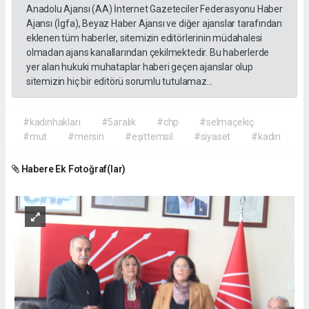
Anadolu Ajansı (AA) İnternet Gazeteciler Federasyonu Haber
Ajansı (İgfa), Beyaz Haber Ajansı ve diğer ajanslar tarafından
eklenen tüm haberler, sitemizin editörlerinin müdahalesi
olmadan ajans kanallarından çekilmektedir. Bu haberlerde
yer alan hukuki muhataplar haberi geçen ajanslar olup
sitemizin hiç bir editörü sorumlu tutulamaz...
#kadınhakları
#5aralık
#chp
#selmaçekiç
#mut
#mersin
#eşittemsil
#siyaset
#kadın
Habere Ek Fotoğraf(lar)