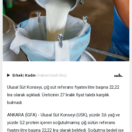
Erkek
|
Kadın
(Haberi Sesli Oku)
Ulusal Süt Konseyi, çiğ süt referans fiyatını litre başına 22,22
lira olarak açıkladı. Üreticinin 27 liralık fiyat talebi karşılık
bulmadı.
ANKARA (İGFA) - Ulusal Süt Konseyi (USK), yüzde 3,6 yağ ve
yüzde 3,2 protein içeren soğutulmamış çiğ sütün referans
fiyatını litre başına 22,22 lira olarak belirledi. Soğutma bedeli ise