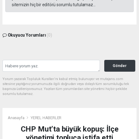
sitemizin hiç bir editörü sorumlu tutulamaz...
Okuyucu Yorumları
(0)
Gönder
Yorum yazarak Topluluk Kuralları’nı kabul etmiş bulunuyor ve mutajans.com
sitesine yaptığınız yorumunuzla ilgili doğrudan veya dolaylı tüm sorumluluğu tek
başınıza üstleniyorsunuz. Yazılan tüm yorumlardan site yönetimi hiçbir şekilde
sorumlu tutulamaz.
Anasayfa
YEREL HABERLER
CHP Mut’ta büyük kopuş: İlçe
yönetimi topluca istifa etti