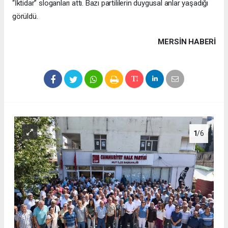
“İktidar” sloganları attı. Bazı partililerin duygusal anlar yaşadığı
görüldü.
MERSIN HABERİ
1
/6