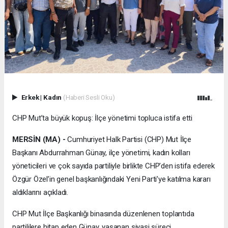
Erkek
|
Kadın
(Haberi Sesli Oku)
CHP Mut’ta büyük kopuş: İlçe yönetimi topluca istifa etti
MERSİN (MA) -
Cumhuriyet Halk Partisi (CHP) Mut İlçe
Başkanı Abdurrahman Günay, ilçe yönetimi, kadın kolları
yöneticileri ve çok sayıda partiliyle birlikte CHP’den istifa ederek
Özgür Özel’in genel başkanlığındaki Yeni Parti’ye katılma kararı
aldıklarını açıkladı.
CHP Mut İlçe Başkanlığı binasında düzenlenen toplantıda
partililere hitap eden Günay, yaşanan siyasi süreci