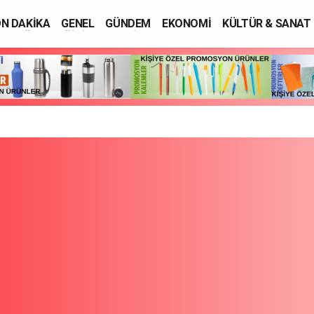
N DAKİKA
GENEL
GÜNDEM
EKONOMİ
KÜLTÜR & SANAT
SAĞLIK
EĞİTİM
ASAYİŞ