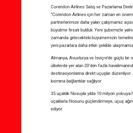
Corendon Airlines Satış ve Pazarlama Direktörü
“Corendon Airlines için her zaman en öneml
partnerlerimize daha yakın çalışmamız açıs
büyütme fırsatı bulduk. Yeni şubemizle yal
zamanda gelecekteki büyümemizin temelini d
yeni pazarlara daha etkin şekilde ulaşmamız
Almanya, Avusturya ve İsviçre’de güçlü bir 
ülkelerde yer alan 20’den fazla havalimanında
destinasyonlarına direkt uçuşlar düzenliyor.
kısmına bağlantılar sağlıyor.
35 uçaklık filosuyla yılda 10 milyon yolcuya 
uçaklarla filosunu güçlendirmeye, uçuş ağı
ediyor.