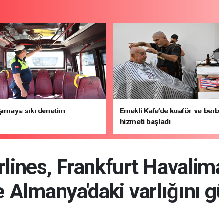
şımaya sıkı denetim
Emekli Kafe’de kuaför ve ber
hizmeti başladı
lines, Frankfurt Havalima
le Almanya'daki varlığını g