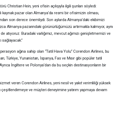
 Christian Hein, yeni ofisin açılışıyla ilgili şunları söyledi:
i kaynak pazar olan Almanya’da resmi bir ofisimizin olması,
ından son derece önemliydi. Son aylarda Almanya’daki ekibimizi
nızca Almanya pazarındaki görünürlüğümüzü artırmakla kalmıyor, aynı
e atıyoruz. Buradaki varlığımız, mevcut ağımızı genişletmemizi ve
ı sağlayacak.”
operasyon ağına sahip olan “Tatil Hava Yolu” Corendon Airlines, bu
n; Türkiye, Yunanistan, İspanya, Fas ve Mısır gibi popüler tatil
 Ayrıca İngiltere ve Polonya’dan da bu seçkin destinasyonların bir
hizmet veren Corendon Airlines, yeni nesil ve yakıt verimliliği yüksek
nı çeşitlendirmeye ve müşteri deneyimine yatırım yapmaya devam