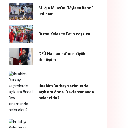
Muğla Milas'ta "Mylasa Band"
izdihamı
Bursa Keles'te Fetih coşkusu
DEÜ Hastanesi'nde büyük
dönüşüm
İbrahim Burkay seçimlerde
açık ara önde! Dev lansmanda
neler oldu?