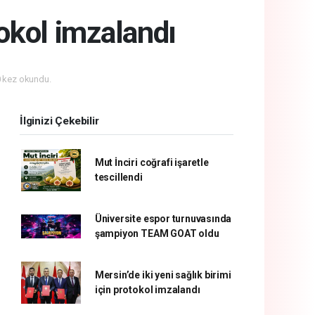
tokol imzalandı
 kez okundu.
İlginizi Çekebilir
Mut İnciri coğrafi işaretle
tescillendi
Üniversite espor turnuvasında
şampiyon TEAM GOAT oldu
Mersin’de iki yeni sağlık birimi
için protokol imzalandı