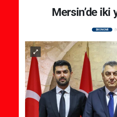
Mersin’de iki 
(M
EKONOMİ