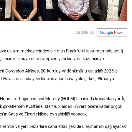
ABONE OL
va ulaşım merkezlerinden biri olan Frankfurt Havalimanı’nda açtığı
çlendirerek büyüme stratejisine yeni bir ivme kazandırıyor.
eti Corendon Airlines, 20. kuruluş yıl dönümünü kutladığı 2025’te
rt Havalimanı’nda yeni bir ofis açan hava yolu şirketi, Almanya
n House of Logistics and Mobility (HOLM) binasında konumlanıyor. İş
 şirketlerden KOBİ’lere, start-up’lardan üniversitelere kadar birçok
n Satış ve Ticari ekibine ev sahipliği yapacak.
etmemizi ve yeni pazarlara daha etkin şekilde ulaşmamızı sağlayacak”