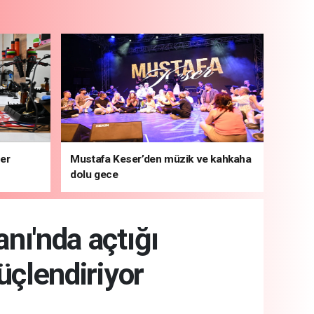
ber
Mustafa Keser’den müzik ve kahkaha
dolu gece
nı'nda açtığı
üçlendiriyor