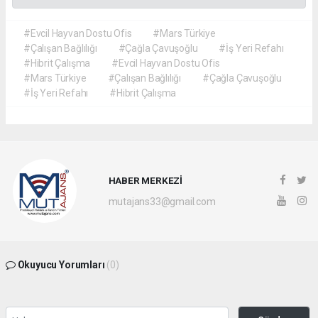
#Evcil Hayvan Dostu Ofis
#Mars Türkiye
#Çalışan Bağlılığı
#Çağla Çavuşoğlu
#İş Yeri Refahı
#Hibrit Çalışma
#Evcil Hayvan Dostu Ofis
#Mars Türkiye
#Çalışan Bağlılığı
#Çağla Çavuşoğlu
#İş Yeri Refahı
#Hibrit Çalışma
HABER MERKEZİ
mutajans33@gmail.com
Okuyucu Yorumları
(0)