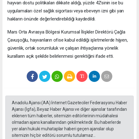
hayvan dostu politikaları dikkate aldığı, yüzde 42’sinin ise bu
uygulamaları özel sağlık sigortası veya ebeveyn izni gibi yan
hakların önünde değerlendirebildiği kaydedildi.
Mars Orta Avrasya Bölgesi Kurumsal İlişkiler Direktörü Çağla
Çavuşoğlu, hayvanların ofise kabul edildiği işletmelerde hijyen,
güvenlik, ortak sorumluluk ve çalışan ihtiyaçlarına yönelik
kuralların açık şekilde belirlenmesi gerektiğini ifade etti.
Anadolu Ajansı (AA) İnternet Gazeteciler Federasyonu Haber
Ajansı (İgfa), Beyaz Haber Ajansı ve diğer ajanslar tarafından
eklenen tüm haberler, sitemizin editörlerinin müdahalesi
olmadan ajans kanallarından çekilmektedir. Bu haberlerde
yer alan hukuki muhataplar haberi geçen ajanslar olup
sitemizin hiç bir editörü sorumlu tutulamaz...