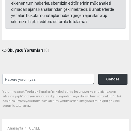
eklenen tüm haberler, sitemizin editörlerinin müdahalesi
olmadan ajans kanallarından çekilmektedir. Bu haberlerde
yer alan hukuki muhataplar haberi geçen ajanslar olup
sitemizin hiç bir editörü sorumlu tutulamaz...
Okuyucu Yorumları
(0)
Gönder
Yorum yazarak Topluluk Kuralları’nı kabul etmiş bulunuyor ve mutajans.com
sitesine yaptığınız yorumunuzla ilgili doğrudan veya dolaylı tüm sorumluluğu tek
başınıza üstleniyorsunuz. Yazılan tüm yorumlardan site yönetimi hiçbir şekilde
sorumlu tutulamaz.
Anasayfa
GENEL