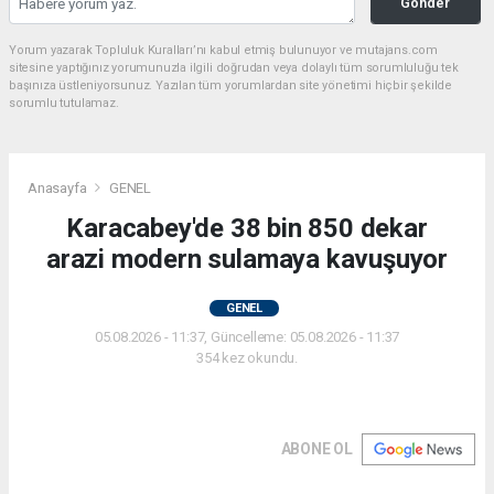
Gönder
Yorum yazarak Topluluk Kuralları’nı kabul etmiş bulunuyor ve mutajans.com
sitesine yaptığınız yorumunuzla ilgili doğrudan veya dolaylı tüm sorumluluğu tek
başınıza üstleniyorsunuz. Yazılan tüm yorumlardan site yönetimi hiçbir şekilde
sorumlu tutulamaz.
Anasayfa
GENEL
Karacabey'de 38 bin 850 dekar
arazi modern sulamaya kavuşuyor
GENEL
05.08.2026 - 11:37, Güncelleme: 05.08.2026 - 11:37
354 kez okundu.
ABONE OL