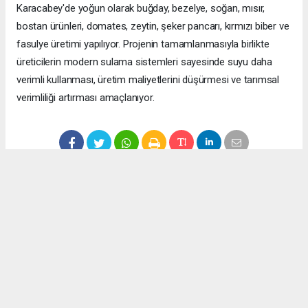
Karacabey'de yoğun olarak buğday, bezelye, soğan, mısır,
bostan ürünleri, domates, zeytin, şeker pancarı, kırmızı biber ve
fasulye üretimi yapılıyor. Projenin tamamlanmasıyla birlikte
üreticilerin modern sulama sistemleri sayesinde suyu daha
verimli kullanması, üretim maliyetlerini düşürmesi ve tarımsal
verimliliği artırması amaçlanıyor.
Anadolu Ajansı (AA) İnternet Gazeteciler Federasyonu Haber
Ajansı (İgfa), Beyaz Haber Ajansı ve diğer ajanslar tarafından
eklenen tüm haberler, sitemizin editörlerinin müdahalesi
olmadan ajans kanallarından çekilmektedir. Bu haberlerde
yer alan hukuki muhataplar haberi geçen ajanslar olup
sitemizin hiç bir editörü sorumlu tutulamaz...