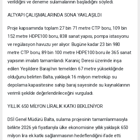
verildiğini ve deneme sulamalarının başladığını söyledi.
ALTYAPI ÇALIŞMALARINDA SONA YAKLAŞILDI
Proje kapsamında toplam 27 bin 71 metre CTP boru, 109 bin
152 metre HDPE100 boru, 838 sanat yapısı, pompa istasyonu
ve regülasyon havuzu yer alıyor. Bugüne kadar 23 bin 980
metre CTP boru, 89 bin 100 metre HDPE100 boru ile 365 sanat
yapısının imalatı tamamlandı. Karaniç Deresi üzerinde inşa
edilen Yeşildere Barajı'nın temelden 67 metre yüksekliğinde
olduğunu belirten Balta, yaklaşık 16 milyon metreküp su
depolama kapasitesine sahip baraj sayesinde su kaynaklarının
verimli şekilde değerlendirileceğini vurguladı.
YILLIK 650 MİLYON LİRALIK KATKI BEKLENİYOR
DSİ Genel Müdürü Balta, sulama projesinin tamamlanmasıyla
birlikte 2026 yılı fiyatlarıyla ülke ekonomisine yıllık yaklaşık 650
milyon lira ek katkı sağlanmasının hedeflendiğini ifade etti.