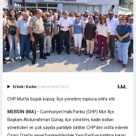
Erkek
|
Kadın
(Haberi Sesli Oku)
CHP Mut’ta büyük kopuş: İlçe yönetimi topluca istifa etti
MERSİN (MA) -
Cumhuriyet Halk Partisi (CHP) Mut İlçe
Başkanı Abdurrahman Günay, ilçe yönetimi, kadın kolları
yöneticileri ve çok sayıda partiliyle birlikte CHP’den istifa ederek
Özgür Özel’in genel başkanlığındaki Yeni Parti’ye katılma kararı