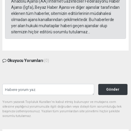
Anadolu Ajansı (AA) İnternet Gazeteciler Federasyonu Haber
Ajansı (İgfa), Beyaz Haber Ajansı ve diğer ajanslar tarafından
eklenen tüm haberler, sitemizin editörlerinin müdahalesi
olmadan ajans kanallarından çekilmektedir. Bu haberlerde
yer alan hukuki muhataplar haberi geçen ajanslar olup
sitemizin hiç bir editörü sorumlu tutulamaz...
Okuyucu Yorumları
(0)
Gönder
Yorum yazarak Topluluk Kuralları’nı kabul etmiş bulunuyor ve mutajans.com
sitesine yaptığınız yorumunuzla ilgili doğrudan veya dolaylı tüm sorumluluğu tek
başınıza üstleniyorsunuz. Yazılan tüm yorumlardan site yönetimi hiçbir şekilde
sorumlu tutulamaz.