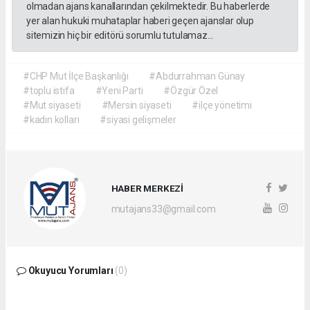
olmadan ajans kanallarından çekilmektedir. Bu haberlerde
yer alan hukuki muhataplar haberi geçen ajanslar olup
sitemizin hiç bir editörü sorumlu tutulamaz...
#CHP Mut İlçe Başkanlığı
#Abdurrahman Günay
#toplu istifa
#Yeni Parti
#Özgür Özel
#Mut siyaseti
#Mersin siyaseti
#ilçe yönetimi
#kadın kolları
#siyasi gelişmeler
HABER MERKEZİ
mutajans33@gmail.com
Okuyucu Yorumları
(0)