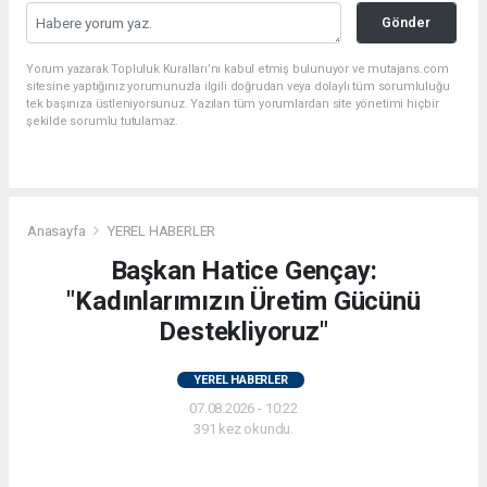
Gönder
Yorum yazarak Topluluk Kuralları’nı kabul etmiş bulunuyor ve mutajans.com
sitesine yaptığınız yorumunuzla ilgili doğrudan veya dolaylı tüm sorumluluğu
tek başınıza üstleniyorsunuz. Yazılan tüm yorumlardan site yönetimi hiçbir
şekilde sorumlu tutulamaz.
Anasayfa
YEREL HABERLER
Başkan Hatice Gençay:
"Kadınlarımızın Üretim Gücünü
Destekliyoruz"
YEREL HABERLER
07.08.2026 - 10:22
391 kez okundu.