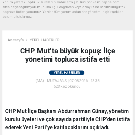
Yorum yazarak Topluluk Kuralları’nı kabul etmiş bulunuyor ve mutajans.com
sitesine yaptığınız yorumunuzla ilgili doğrudan veya dolaylı tüm sorumluluğu tek
başınıza üstleniyorsunuz. Yazılan tüm yorumlardan site yönetimi hiçbir şekilde
sorumlu tutulamaz.
Anasayfa
YEREL HABERLER
CHP Mut’ta büyük kopuş: İlçe
yönetimi topluca istifa etti
YEREL HABERLER
(MA) - MUTAJANS | 07.08.2026 - 13:38
523 kez okundu.
CHP Mut İlçe Başkanı Abdurrahman Günay, yönetim
kurulu üyeleri ve çok sayıda partiliyle CHP’den istifa
ederek Yeni Parti’ye katılacaklarını açıkladı.