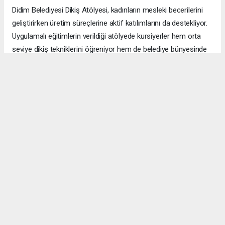
Didim Belediyesi Dikiş Atölyesi, kadınların mesleki becerilerini
geliştirirken üretim süreçlerine aktif katılımlarını da destekliyor.
Uygulamalı eğitimlerin verildiği atölyede kursiyerler hem orta
seviye dikiş tekniklerini öğreniyor hem de belediye bünyesinde
kullanılan tekstil ürünlerinin bakım ve onarım çalışmalarına katkı
sunuyor.
Didim Belediyesi tarafından kadınların üretime katılımını
desteklemek ve mesleki becerilerini geliştirmek amacıyla
faaliyet gösteren Dikiş Atölyesi, yaz döneminde uygulamalı
eğitim programıyla çalışmalarını sürdürüyor.
Haftada iki gün gerçekleştirilen eğitimlerde, temel dikiş eğitimini
başarıyla tamamlayan kursiyerlere orta seviye dikiş teknikleri,
kalıp hazırlama, kumaş bilgisi, ürün tasarımı ve uygulama
becerileri kazandırılıyor. Böylece kadınların mesleki gelişimleri
desteklenirken üretim süreçlerinde daha aktif rol almaları
hedefleniyor.