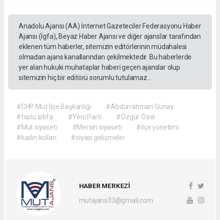
Anadolu Ajansı (AA) İnternet Gazeteciler Federasyonu Haber
Ajansı (İgfa), Beyaz Haber Ajansı ve diğer ajanslar tarafından
eklenen tüm haberler, sitemizin editörlerinin müdahalesi
olmadan ajans kanallarından çekilmektedir. Bu haberlerde
yer alan hukuki muhataplar haberi geçen ajanslar olup
sitemizin hiç bir editörü sorumlu tutulamaz...
#CHP Mut İlçe Başkanlığı
#Abdurrahman Günay
#toplu istifa
#Yeni Parti
#Özgür Özel
#Mut siyaseti
#Mersin siyaseti
#ilçe yönetimi
#kadın kolları
#siyasi gelişmeler
HABER MERKEZİ
mutajans33@gmail.com