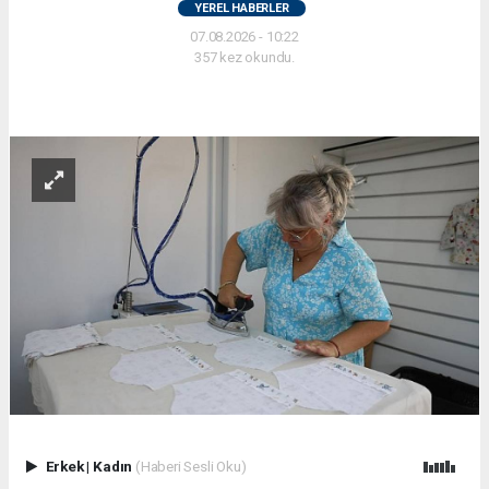
YEREL HABERLER
07.08.2026 - 10:22
357 kez okundu.
Erkek
|
Kadın
(Haberi Sesli Oku)