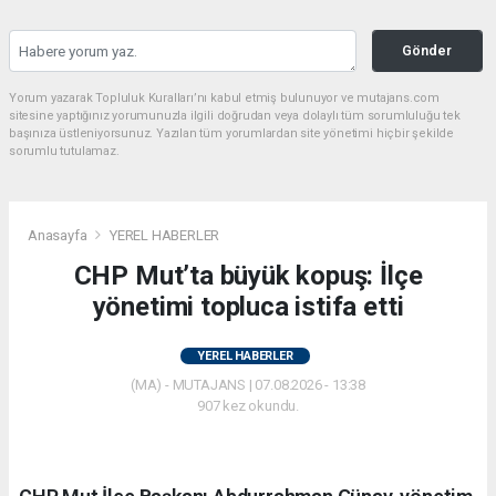
Gönder
Yorum yazarak Topluluk Kuralları’nı kabul etmiş bulunuyor ve mutajans.com
sitesine yaptığınız yorumunuzla ilgili doğrudan veya dolaylı tüm sorumluluğu tek
başınıza üstleniyorsunuz. Yazılan tüm yorumlardan site yönetimi hiçbir şekilde
sorumlu tutulamaz.
Anasayfa
YEREL HABERLER
CHP Mut’ta büyük kopuş: İlçe
yönetimi topluca istifa etti
YEREL HABERLER
(MA) - MUTAJANS | 07.08.2026 - 13:38
907 kez okundu.