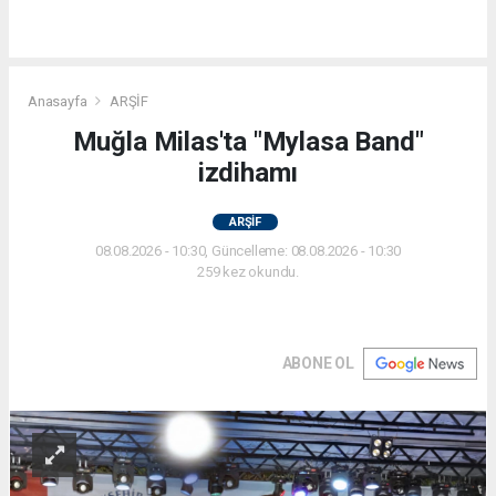
Anasayfa
ARŞİF
Muğla Milas'ta "Mylasa Band"
izdihamı
ARŞİF
08.08.2026 - 10:30, Güncelleme: 08.08.2026 - 10:30
259 kez okundu.
ABONE OL