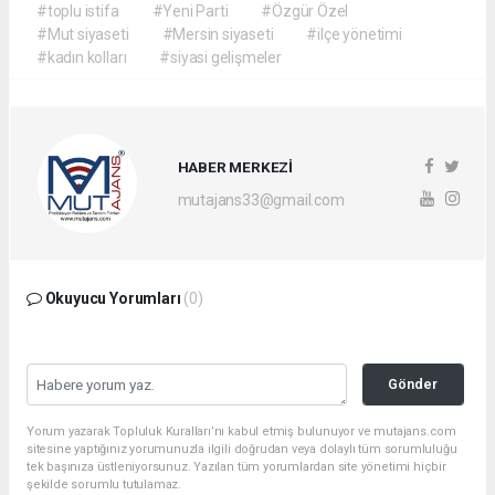
#toplu istifa
#Yeni Parti
#Özgür Özel
#Mut siyaseti
#Mersin siyaseti
#ilçe yönetimi
#kadın kolları
#siyasi gelişmeler
HABER MERKEZİ
mutajans33@gmail.com
Okuyucu Yorumları
(0)
Gönder
Yorum yazarak Topluluk Kuralları’nı kabul etmiş bulunuyor ve mutajans.com
sitesine yaptığınız yorumunuzla ilgili doğrudan veya dolaylı tüm sorumluluğu
tek başınıza üstleniyorsunuz. Yazılan tüm yorumlardan site yönetimi hiçbir
şekilde sorumlu tutulamaz.