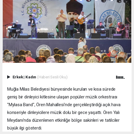
Erkek
|
Kadın
(Haberi Sesli Oku)
Muğla Milas Belediyesi bünyesinde kurulan ve kısa sürede
geniş bir dinleyici kitlesine ulaşan popüler müzik orkestrası
"Mylasa Band", Ören Mahallesi’nde gerçekleştirdiği açık hava
konseriyle dinleyicilere müzik dolu bir gece yaşattı. Ören Yalı
Meydanı’nda düzenlenen etkinliğe bölge sakinleri ve tatilciler
büyük ilgi gösterdi.