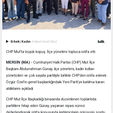
Erkek
|
Kadın
(Haberi Sesli Oku)
CHP Mut’ta büyük kopuş: İlçe yönetimi topluca istifa etti
MERSİN (MA) -
Cumhuriyet Halk Partisi (CHP) Mut İlçe
Başkanı Abdurrahman Günay, ilçe yönetimi, kadın kolları
yöneticileri ve çok sayıda partiliyle birlikte CHP’den istifa ederek
Özgür Özel’in genel başkanlığındaki Yeni Parti’ye katılma kararı
aldıklarını açıkladı.
CHP Mut İlçe Başkanlığı binasında düzenlenen toplantıda
partililere hitap eden Günay, yaşanan siyasi süreci
değerlendirerek istifa konusunda katılımcıların görüşünü sordu.