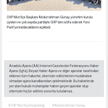
CHP Mut İlçe Başkanı Abdurrahman Günay, yönetim kurulu
üyeleri ve çok sayıda partiliyle CHP’den istifa ederek Yeni
Parti’ye katılacaklarını açıkladı.
Anadolu Ajansı (AA) İnternet Gazeteciler Federasyonu Haber
Ajansı (İgfa), Beyaz Haber Ajansı ve diğer ajanslar tarafından
eklenen tüm haberler, sitemizin editörlerinin müdahalesi
olmadan ajans kanallarından çekilmektedir. Bu haberlerde
yer alan hukuki muhataplar haberi geçen ajanslar olup
sitemizin hiç bir editörü sorumlu tutulamaz...
#CHP Mut İlçe Başkanlığı
#Abdurrahman Günay