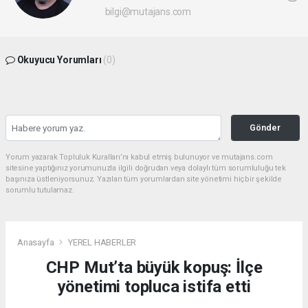
bilgi@mutajans.com
Okuyucu Yorumları
(0)
Gönder
Yorum yazarak Topluluk Kuralları’nı kabul etmiş bulunuyor ve mutajans.com
sitesine yaptığınız yorumunuzla ilgili doğrudan veya dolaylı tüm sorumluluğu tek
başınıza üstleniyorsunuz. Yazılan tüm yorumlardan site yönetimi hiçbir şekilde
sorumlu tutulamaz.
Anasayfa
YEREL HABERLER
CHP Mut’ta büyük kopuş: İlçe
yönetimi topluca istifa etti