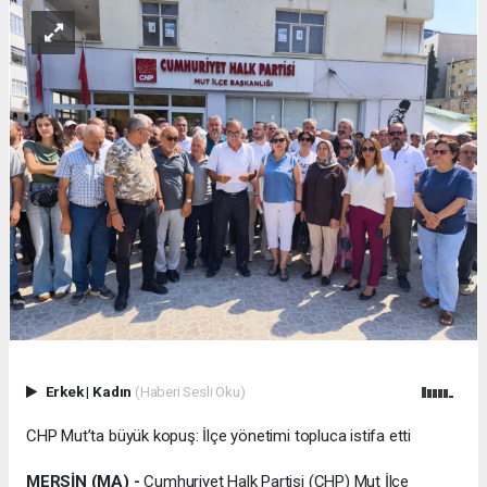
Erkek
|
Kadın
(Haberi Sesli Oku)
CHP Mut’ta büyük kopuş: İlçe yönetimi topluca istifa etti
MERSİN (MA) -
Cumhuriyet Halk Partisi (CHP) Mut İlçe