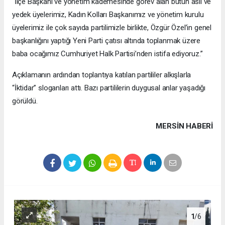
“İlçe Başkanı ve yönetim kademesinde görev alan bütün asil ve
yedek üyelerimiz, Kadın Kolları Başkanımız ve yönetim kurulu
üyelerimiz ile çok sayıda partilimizle birlikte, Özgür Özel’in genel
başkanlığını yaptığı Yeni Parti çatısı altında toplanmak üzere
baba ocağımız Cumhuriyet Halk Partisi’nden istifa ediyoruz.”
Açıklamanın ardından toplantıya katılan partililer alkışlarla
“İktidar” sloganları attı. Bazı partililerin duygusal anlar yaşadığı
görüldü.
MERSIN HABERİ
1
/6