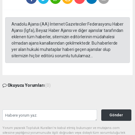
Anadolu Ajansı (AA) İnternet Gazeteciler Federasyonu Haber
Ajansı (İgfa), Beyaz Haber Ajansı ve diğer ajanslar tarafından
eklenen tüm haberler, sitemizin editörlerinin müdahalesi
olmadan ajans kanallarından çekilmektedir. Bu haberlerde
yer alan hukuki muhataplar haberi geçen ajanslar olup
sitemizin hiç bir editörü sorumlu tutulamaz...
Okuyucu Yorumları
(0)
Gönder
Yorum yazarak Topluluk Kuralları’nı kabul etmiş bulunuyor ve mutajans.com
sitesine yaptığınız yorumunuzla ilgili doğrudan veya dolaylı tüm sorumluluğu tek