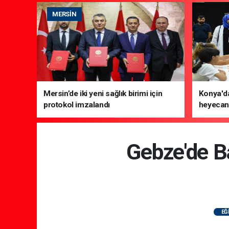
MERSIN
Mersin’de iki yeni sağlık birimi için
Konya'da
protokol imzalandı
heyecanı
Gebze'de B
EĞ