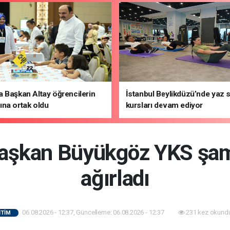
 Başkan Altay öğrencilerin
İstanbul Beylikdüzü’nde yaz 
na ortak oldu
kursları devam ediyor
aşkan Büyükgöz YKS şam
ağırladı
06.08.2026 - 12:37, Güncelleme: 06.08.2026 - 12:37
231 kez okundu
İTİM