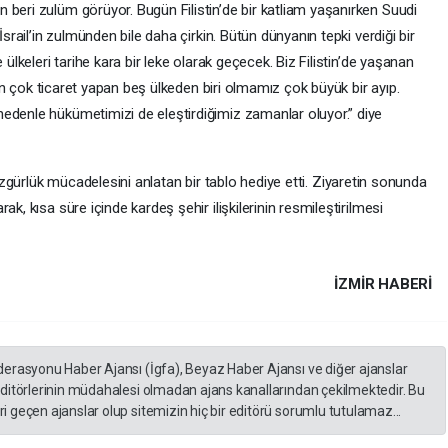
 beri zulüm görüyor. Bugün Filistin’de bir katliam yaşanırken Suudi
İsrail’in zulmünden bile daha çirkin. Bütün dünyanın tepki verdiği bir
 ülkeleri tarihe kara bir leke olarak geçecek. Biz Filistin’de yaşanan
e en çok ticaret yapan beş ülkeden biri olmamız çok büyük bir ayıp.
edenle hükümetimizi de eleştirdiğimiz zamanlar oluyor.” diye
 özgürlük mücadelesini anlatan bir tablo hediye etti. Ziyaretin sonunda
k, kısa süre içinde kardeş şehir ilişkilerinin resmileştirilmesi
İZMIR HABERİ
derasyonu Haber Ajansı (İgfa), Beyaz Haber Ajansı ve diğer ajanslar
editörlerinin müdahalesi olmadan ajans kanallarından çekilmektedir. Bu
 geçen ajanslar olup sitemizin hiç bir editörü sorumlu tutulamaz...