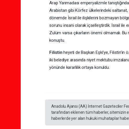
Arap Yarımadası emperyalizmle tanıştığından
Arabistan gibi Körfez ülkelerindeki saltanat, 
dönemde İsrail ile ilişkilerini bozmayan bölge
sorunu insani olarak içselleştirdik. İsrail il
Zulüm varsa çıkarların önemi olmamalı. Bu n
konuştu.
Filistin
heyeti de Başkan Eşki’ye, Filistin’in
iki belediye arasında niyet mektubu imzalanara
yönünde kararlılık ortaya konuldu.
Anadolu Ajansı (AA) İnternet Gazeteciler Fe
tarafından eklenen tüm haberler, sitemizin 
haberlerde yer alan hukuki muhataplar haberi