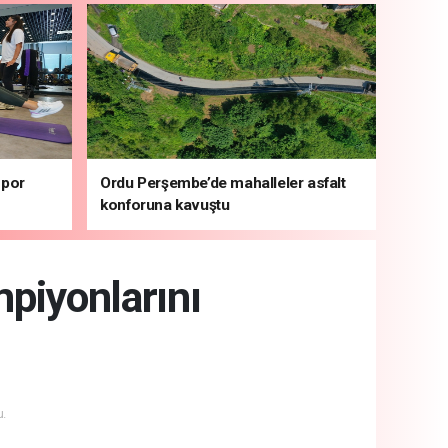
spor
Ordu Perşembe’de mahalleler asfalt
konforuna kavuştu
piyonlarını
.