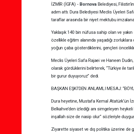
İZMİR (İGFA) -
Bornova
Belediyesi, Filistin’
adım attı. Dura Belediyesi Meclis Üyeleri Sa
taraflar arasında bir niyet mektubu imzalanar
Yaklaşık 140 bin nüfusa sahip olan ve yakın g
özellikle eğitim alanında yaşadığı zorluklara 
yoğun çaba gösterdiklerini, gençleri önceliklen
Meclis Üyeleri Safa Rajaei ve Haneen Dudin
olarak gördüklerini belirterek, “Türkiye ile
bir gurur duyuyoruz” dedi.
BAŞKAN EŞKİ’DEN ANLAMLI MESAJ: “BÖYLE
Dura heyetine, Mustafa Kemal Atatürk’ün İzmir
Belkahve’den izlediği anı simgeleyen heykel
inşallah size de nasip olur” sözleriyle duygus
Ziyarette siyaset ve dış politika üzerine de 