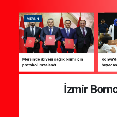
MERSIN
Mersin’de iki yeni sağlık birimi için
Konya'da
protokol imzalandı
heyecanı
İzmir Borno