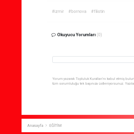
#izmir
#bornova
#filistin
Okuyucu Yorumları
(0)
Yorum yazarak Topluluk Kuralları’nı kabul etmiş bulun
tüm sorumluluğu tek başınıza üstleniyorsunuz. Yazıla
Anasayfa
EĞİTİM