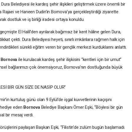
in Dura Belediyesi ile kardeş şehir ilişkileri geliştirmek üzere önemli bir
fa Rajaei ve Haneen Dudin’in Bornova’ya gerçekleştirdiği ziyarette
ak dostluk ve iş birliği iradesi ortaya konuldu.
eçmişte El Halil’den ayrılarak bağımsız bir kent hâline gelen Dura,
dikkat çekti. Dura Belediyesi heyeti, sınırlı imkânlara rağmen halk için
dirdikleri sürekli eğitim veren bir gençlik merkezi kurduklarını anlattı.
,
Bornova
ile kurulacak kardeş şehir ilişkisini “kentleri için bir umut”
 tarihsel bağlarımızı çok önemsiyoruz, Bornova’nın dostluğunda büyük
Sİ BİR GÜN SİZE DE NASİP OLUR”
’in kurtuluş günü olan 9 Eylül’de işgal kuvvetlerinin kaçışını
i hediye eden
Bornova
Belediye Başkanı Ömer Eşki, “Böylesi bir gün
al bir mesaj verdi.
görüşlerini paylaşan Başkan Eşki, “Filistin’de zulüm bugün başlamadı.