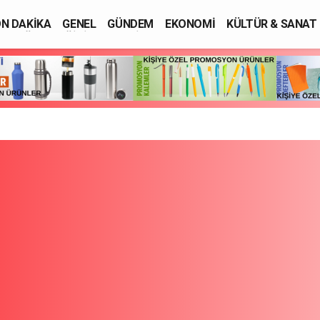
N DAKİKA
GENEL
GÜNDEM
EKONOMİ
KÜLTÜR & SANAT
SAĞLIK
EĞİTİM
ASAYİŞ