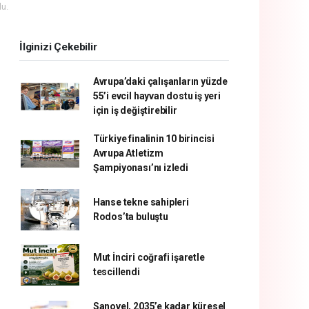
u.
İlginizi Çekebilir
Avrupa’daki çalışanların yüzde
55’i evcil hayvan dostu iş yeri
için iş değiştirebilir
Türkiye finalinin 10 birincisi
Avrupa Atletizm
Şampiyonası’nı izledi
Hanse tekne sahipleri
Rodos’ta buluştu
Mut İnciri coğrafi işaretle
tescillendi
Sanovel, 2035’e kadar küresel