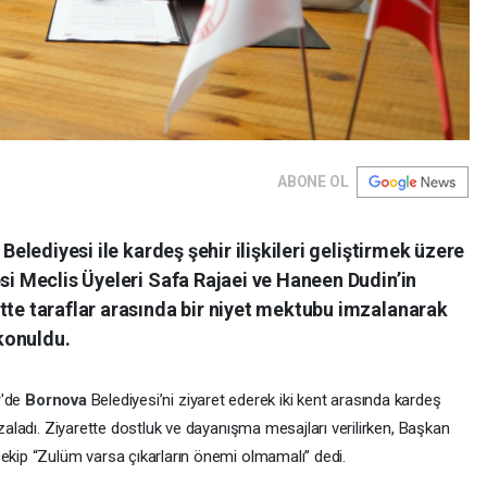
ABONE OL
 Belediyesi ile kardeş şehir ilişkileri geliştirmek üzere
esi Meclis Üyeleri Safa Rajaei ve Haneen Dudin’in
tte taraflar arasında bir niyet mektubu imzalanarak
 konuldu.
r'de
Bornova
Belediyesi’ni ziyaret ederek iki kent arasında kardeş
mzaladı. Ziyarette dostluk ve dayanışma mesajları verilirken, Başkan
çekip “Zulüm varsa çıkarların önemi olmamalı” dedi.