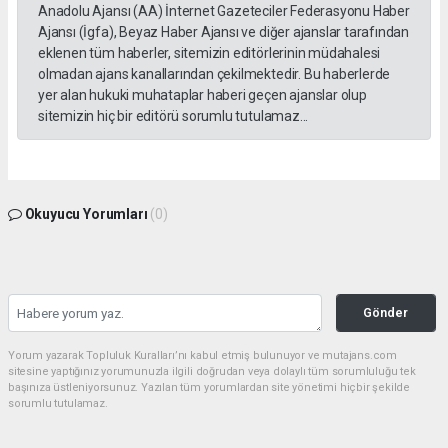
Anadolu Ajansı (AA) İnternet Gazeteciler Federasyonu Haber
Ajansı (İgfa), Beyaz Haber Ajansı ve diğer ajanslar tarafından
eklenen tüm haberler, sitemizin editörlerinin müdahalesi
olmadan ajans kanallarından çekilmektedir. Bu haberlerde
yer alan hukuki muhataplar haberi geçen ajanslar olup
sitemizin hiç bir editörü sorumlu tutulamaz...
Okuyucu Yorumları
(0)
Gönder
Yorum yazarak Topluluk Kuralları’nı kabul etmiş bulunuyor ve mutajans.com
sitesine yaptığınız yorumunuzla ilgili doğrudan veya dolaylı tüm sorumluluğu tek
başınıza üstleniyorsunuz. Yazılan tüm yorumlardan site yönetimi hiçbir şekilde
sorumlu tutulamaz.