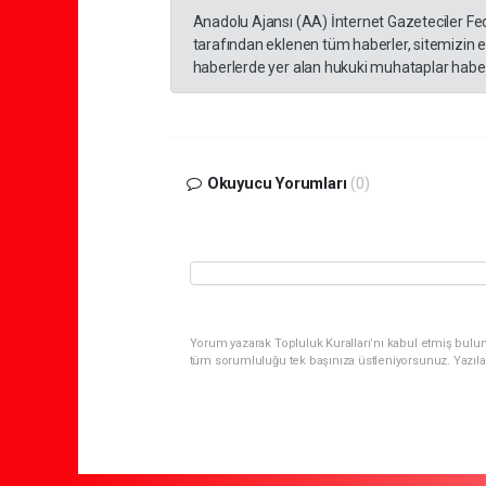
Anadolu Ajansı (AA) İnternet Gazeteciler Fe
tarafından eklenen tüm haberler, sitemizin 
haberlerde yer alan hukuki muhataplar haberi
Okuyucu Yorumları
(0)
Yorum yazarak Topluluk Kuralları’nı kabul etmiş bulun
tüm sorumluluğu tek başınıza üstleniyorsunuz. Yazıla