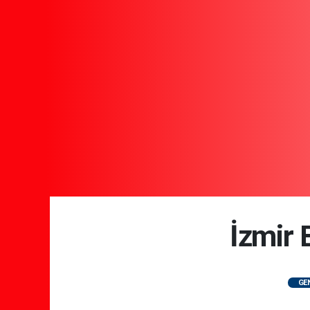
İzmir 
GE