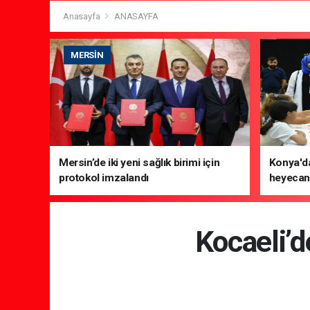
Anasayfa
ANASAYFA
MERSIN
Mersin’de iki yeni sağlık birimi için
Konya'da
protokol imzalandı
heyecanı
Kocaeli’d