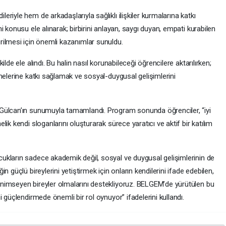
iyle hem de arkadaşlarıyla sağlıklı ilişkiler kurmalarına katkı
 konusu ele alınarak; birbirini anlayan, saygı duyan, empati kurabilen
tiştirilmesi için önemli kazanımlar sunuldu.
lde ele alındı. Bu halin nasıl korunabileceği öğrencilere aktarılırken;
melerine katkı sağlamak ve sosyal-duygusal gelişimlerini
Gülcan’ın sunumuyla tamamlandı. Program sonunda öğrenciler, “iyi
ik kendi sloganlarını oluşturarak sürece yaratıcı ve aktif bir katılım
ukların sadece akademik değil, sosyal ve duygusal gelişimlerinin de
 güçlü bireylerini yetiştirmek için onların kendilerini ifade edebilen,
nimseyen bireyler olmalarını destekliyoruz. BELGEM’de yürütülen bu
 güçlendirmede önemli bir rol oynuyor” ifadelerini kullandı.