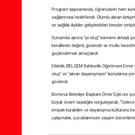
Program kapsamında, öğrencilerin hem kendiler
sağlanması hedeflendi. Olumlu akran iletişimi
ve sağlıklı ilişkiler geliştirebilen bireyler ye
Sunumda ayrıca “iyi oluş” kavramı detaylı şeki
kendilerini değerli, güvende ve mutlu hisset
güçlendirmek amaçlandı.
Etkinlik, BELGEM Rehberlik Öğretmeni Emre 
oluş” ve “akran dayanışması” konularına yönel
gösterdi.
Bornova Belediye Başkanı Ömer Eşki ise çoc
büyük önem taşıdığını vurgulayarak, “Geleceğin
empati kurabilen ve dayanışma kültürünü be
çalışmalar, çocuklarımızın yaşam becerilerini