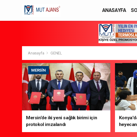
ANASAYFA
SO
YAŞAM / MODA
Anasayfa
GENEL
MERSIN
Mersin’de iki yeni sağlık birimi için
Konya'da
protokol imzalandı
heyecanı