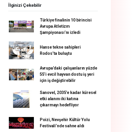
İlginizi Çekebilir
Türkiye finalinin 10 birincisi
Avrupa Atletizm
Şampiyonası’nı izledi
Hanse tekne sahipleri
Rodos’ta buluştu
Avrupa’daki çalışanların yüzde
55’i evcil hayvan dostu iş yeri
için iş değiştirebilir
Sanovel, 2035’e kadar küresel
etki alanını iki katına
çıkarmayı hedefliyor
Poizi, Nevşehir Kültür Yolu
Festivali’nde sahne aldı