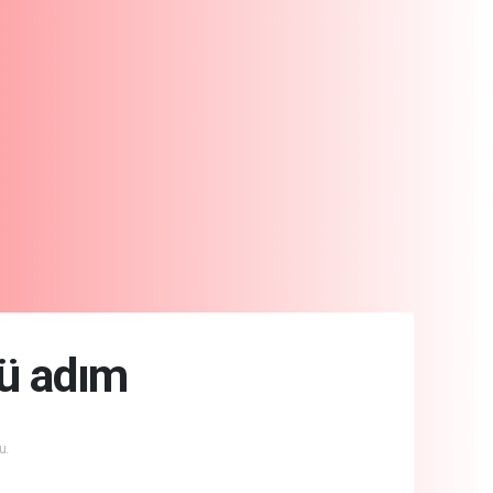
lü adım
u.