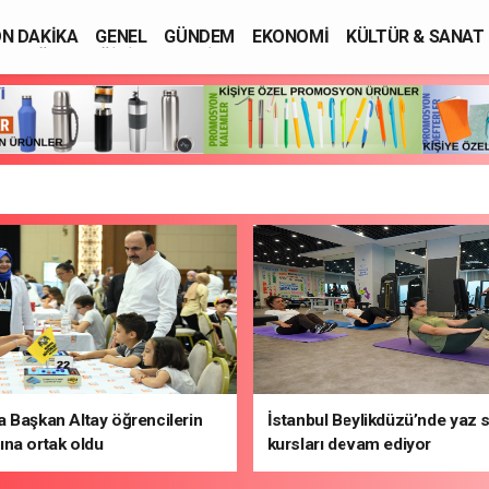
N DAKİKA
GENEL
GÜNDEM
EKONOMİ
KÜLTÜR & SANAT
SAĞLIK
EĞİTİM
ASAYİŞ
 Başkan Altay öğrencilerin
İstanbul Beylikdüzü’nde yaz 
na ortak oldu
kursları devam ediyor