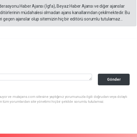
derasyonu Haber Ajansı (İgfa), Beyaz Haber Ajansı ve diğer ajanslar
editörlerinin müdahalesi olmadan ajans kanallarından çekilmektedir. Bu
 geçen ajanslar olup sitemizin hiç bir editörü sorumlu tutulamaz...
Gönder
uyor ve mutajans.com sitesine yaptığınız yorumunuzla ilgili doğrudan veya dolaylı
n tüm yorumlardan site yönetimi hiçbir şekilde sorumlu tutulamaz.