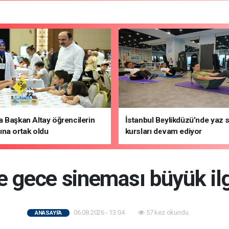
 Başkan Altay öğrencilerin
İstanbul Beylikdüzü’nde yaz 
na ortak oldu
kursları devam ediyor
e gece sineması büyük il
06.08.2026 - 13:04
57 kez okundu.
ANASAYFA