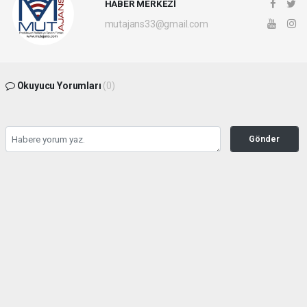
HABER MERKEZİ
mutajans33@gmail.com
Okuyucu Yorumları
(0)
Gönder
Yorum yazarak Topluluk Kuralları’nı kabul etmiş bulunuyor ve mutajans.com
sitesine yaptığınız yorumunuzla ilgili doğrudan veya dolaylı tüm sorumluluğu tek
başınıza üstleniyorsunuz. Yazılan tüm yorumlardan site yönetimi hiçbir şekilde
sorumlu tutulamaz.
haber paketi
haber scripti
haber yazılımı
Tüm hakları saklı tutulmaktadır.Copyright 2026©