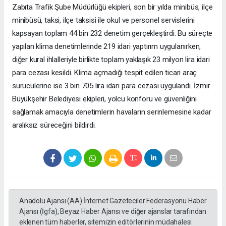
Zabıta Trafik Şube Müdürlüğü ekipleri, son bir yılda minibüs, ilçe
minibüsü, taksi, ilçe taksisi ile okul ve personel servislerini
kapsayan toplam 44 bin 232 denetim gerçekleştirdi. Bu süreçte
yapılan klima denetimlerinde 219 idari yaptırım uygulanırken,
diğer kural ihlalleriyle birlikte toplam yaklaşık 23 milyon lira idari
para cezası kesildi. Klima açmadığı tespit edilen ticari araç
sürücülerine ise 3 bin 705 lira idari para cezası uygulandı. İzmir
Büyükşehir Belediyesi ekipleri, yolcu konforu ve güvenliğini
sağlamak amacıyla denetimlerin havaların serinlemesine kadar
aralıksız süreceğini bildirdi.
Anadolu Ajansı (AA) İnternet Gazeteciler Federasyonu Haber
Ajansı (İgfa), Beyaz Haber Ajansı ve diğer ajanslar tarafından
eklenen tüm haberler, sitemizin editörlerinin müdahalesi