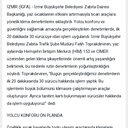
İZMİR (İGFA) - İzmir Büyükşehir Belediyesi Zabıta Dairesi
Başkanlığı, yaz sıcaklarının etkisini artırmasıyla ticari araçlara
yönelik klima denetimlerini sıklaştırdı. Yolcu konforu ve
güvenliğini sağlamak amacıyla gerçekleştirilen denetimlerde, ilk
20 dakikada 30 sürücüye idari işlem uygulandı. İzmir Büyükşehir
Belediyesi Zabıta Trafik Şube Müdürü Fatih Toprakdeviren, yaz
aylarında Hemşehri İletişim Merkezi (HİM) 153 ve CİMER
üzerinden gelen klima şikayetlerinde önemli artış yaşandığını
belirterek, bu nedenle rutin denetimlerin yoğunlaştırıldığını
söyledi. Toprakdeviren, “Bugün gerçekleştirdiğimiz denetimlerin
ilk 20 dakikasında 30 sürücü hakkında işlem yaptık. Bu
işlemlerin büyük bölümünü klimasını çalıştırmayan araçlar
oluşturuyor. Ayrıca tanıtım kartı bulunmayan sürücüler hakkında
da işlem uyguluyoruz” dedi.
YOLCU KONFORU ÖN PLANDA
Özellikle sıcak havalarda toplu ulaşım araçlarında klimaların