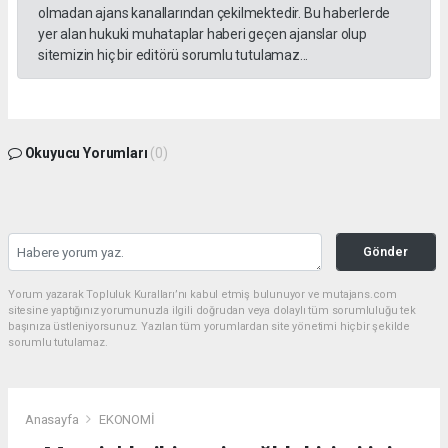
olmadan ajans kanallarından çekilmektedir. Bu haberlerde
yer alan hukuki muhataplar haberi geçen ajanslar olup
sitemizin hiç bir editörü sorumlu tutulamaz...
Okuyucu Yorumları
(0)
Gönder
Yorum yazarak Topluluk Kuralları’nı kabul etmiş bulunuyor ve mutajans.com
sitesine yaptığınız yorumunuzla ilgili doğrudan veya dolaylı tüm sorumluluğu tek
başınıza üstleniyorsunuz. Yazılan tüm yorumlardan site yönetimi hiçbir şekilde
sorumlu tutulamaz.
Anasayfa
EKONOMİ