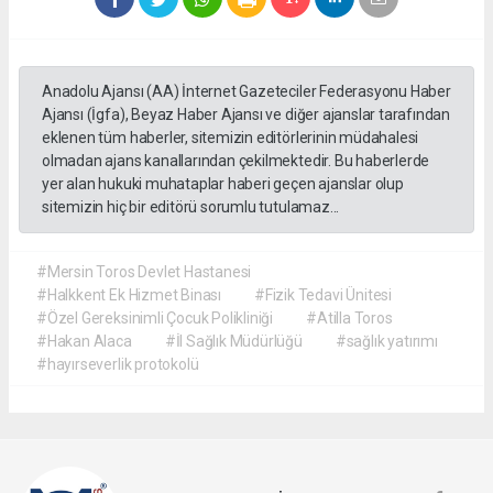
Anadolu Ajansı (AA) İnternet Gazeteciler Federasyonu Haber
Ajansı (İgfa), Beyaz Haber Ajansı ve diğer ajanslar tarafından
eklenen tüm haberler, sitemizin editörlerinin müdahalesi
olmadan ajans kanallarından çekilmektedir. Bu haberlerde
yer alan hukuki muhataplar haberi geçen ajanslar olup
sitemizin hiç bir editörü sorumlu tutulamaz...
#Mersin Toros Devlet Hastanesi
#Halkkent Ek Hizmet Binası
#Fizik Tedavi Ünitesi
#Özel Gereksinimli Çocuk Polikliniği
#Atilla Toros
#Hakan Alaca
#İl Sağlık Müdürlüğü
#sağlık yatırımı
#hayırseverlik protokolü