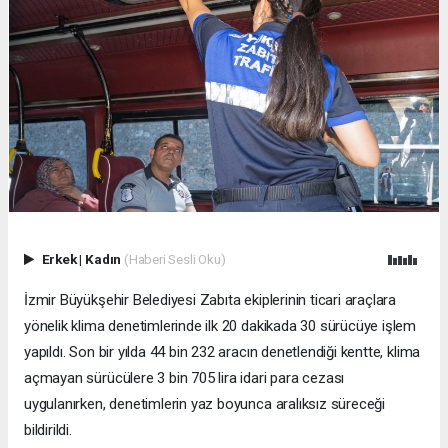
Erkek
|
Kadın
(Haberi Sesli Oku)
İzmir Büyükşehir Belediyesi Zabıta ekiplerinin ticari araçlara
yönelik klima denetimlerinde ilk 20 dakikada 30 sürücüye işlem
yapıldı. Son bir yılda 44 bin 232 aracın denetlendiği kentte, klima
açmayan sürücülere 3 bin 705 lira idari para cezası
uygulanırken, denetimlerin yaz boyunca aralıksız süreceği
bildirildi.