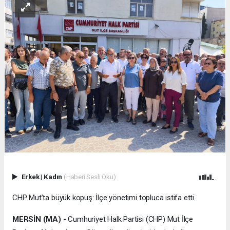
Erkek
|
Kadın
(Haberi Sesli Oku)
CHP Mut’ta büyük kopuş: İlçe yönetimi topluca istifa etti
MERSİN (MA) -
Cumhuriyet Halk Partisi (CHP) Mut İlçe