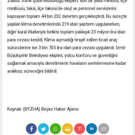
Zabıta Trafik Şube Müdürlüğü ekipleri, son bir yılda minibüs, ilçe
minibüsü, taksi, ilçe taksisi ile okul ve personel servislerini
kapsayan toplam 44 bin 232 denetim gerçekleştirdi. Bu süreçte
yapılan klima denetimlerinde 219 idari yaptırım uygulanırken,
diğer kural ihlalleriyle birlikte toplam yaklaşık 23 milyon lira idari
para cezası kesildi. Klima açmadığı tespit edilen ticari araç
sürücülerine ise 3 bin 705 lira idari para cezası uygulandı. İzmir
Büyükşehir Belediyesi ekipleri, yolcu konforu ve güvenliğini
sağlamak amacıyla denetimlerin havaların serinlemesine kadar
aralıksız süreceğini bildirdi.
Kaynak: (BYZHA) Beyaz Haber Ajansı