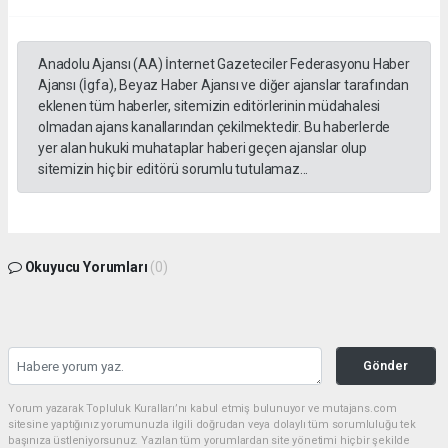
Anadolu Ajansı (AA) İnternet Gazeteciler Federasyonu Haber
Ajansı (İgfa), Beyaz Haber Ajansı ve diğer ajanslar tarafından
eklenen tüm haberler, sitemizin editörlerinin müdahalesi
olmadan ajans kanallarından çekilmektedir. Bu haberlerde
yer alan hukuki muhataplar haberi geçen ajanslar olup
sitemizin hiç bir editörü sorumlu tutulamaz...
Okuyucu Yorumları
(0)
Gönder
Yorum yazarak Topluluk Kuralları’nı kabul etmiş bulunuyor ve mutajans.com
sitesine yaptığınız yorumunuzla ilgili doğrudan veya dolaylı tüm sorumluluğu tek
başınıza üstleniyorsunuz. Yazılan tüm yorumlardan site yönetimi hiçbir şekilde