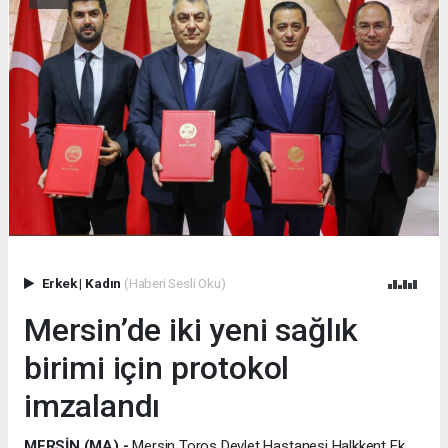
Erkek
|
Kadın
(Haberi Sesli Oku)
Mersin’de iki yeni sağlık
birimi için protokol
imzalandı
MERSİN (MA) -
Mersin Toros Devlet Hastanesi Halkkent Ek