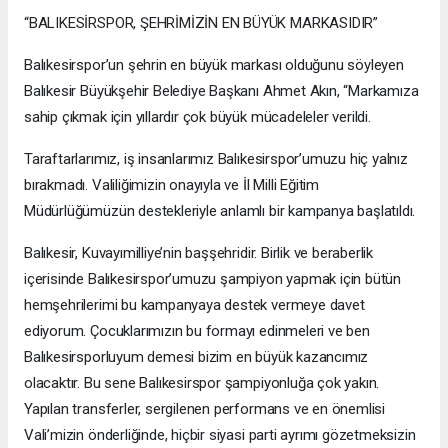
“BALIKESİRSPOR, ŞEHRİMİZİN EN BÜYÜK MARKASIDIR”
Balıkesirspor’un şehrin en büyük markası olduğunu söyleyen
Balıkesir Büyükşehir Belediye Başkanı Ahmet Akın, “Markamıza
sahip çıkmak için yıllardır çok büyük mücadeleler verildi.
Taraftarlarımız, iş insanlarımız Balıkesirspor’umuzu hiç yalnız
bırakmadı. Valiliğimizin onayıyla ve İl Milli Eğitim
Müdürlüğümüzün destekleriyle anlamlı bir kampanya başlatıldı.
Balıkesir, Kuvayımilliye’nin başşehridir. Birlik ve beraberlik
içerisinde Balıkesirspor’umuzu şampiyon yapmak için bütün
hemşehrilerimi bu kampanyaya destek vermeye davet
ediyorum. Çocuklarımızın bu formayı edinmeleri ve ben
Balıkesirsporluyum demesi bizim en büyük kazancımız
olacaktır. Bu sene Balıkesirspor şampiyonluğa çok yakın.
Yapılan transferler, sergilenen performans ve en önemlisi
Vali’mizin önderliğinde, hiçbir siyasi parti ayrımı gözetmeksizin