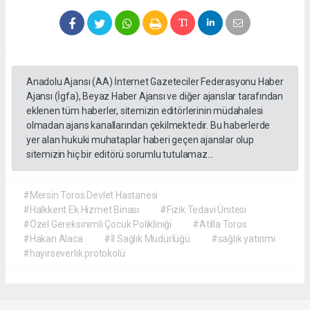
Anadolu Ajansı (AA) İnternet Gazeteciler Federasyonu Haber
Ajansı (İgfa), Beyaz Haber Ajansı ve diğer ajanslar tarafından
eklenen tüm haberler, sitemizin editörlerinin müdahalesi
olmadan ajans kanallarından çekilmektedir. Bu haberlerde
yer alan hukuki muhataplar haberi geçen ajanslar olup
sitemizin hiç bir editörü sorumlu tutulamaz...
#Mersin Toros Devlet Hastanesi
#Halkkent Ek Hizmet Binası
#Fizik Tedavi Ünitesi
#Özel Gereksinimli Çocuk Polikliniği
#Atilla Toros
#Hakan Alaca
#İl Sağlık Müdürlüğü
#sağlık yatırımı
#hayırseverlik protokolü