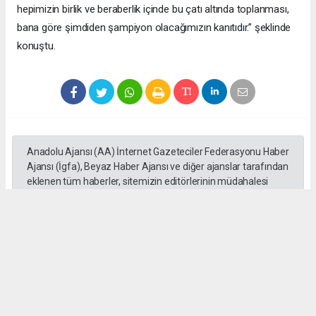
hepimizin birlik ve beraberlik içinde bu çatı altında toplanması,
bana göre şimdiden şampiyon olacağımızın kanıtıdır.” şeklinde
konuştu.
Anadolu Ajansı (AA) İnternet Gazeteciler Federasyonu Haber
Ajansı (İgfa), Beyaz Haber Ajansı ve diğer ajanslar tarafından
eklenen tüm haberler, sitemizin editörlerinin müdahalesi
olmadan ajans kanallarından çekilmektedir. Bu haberlerde
yer alan hukuki muhataplar haberi geçen ajanslar olup
sitemizin hiç bir editörü sorumlu tutulamaz...
Okuyucu Yorumları
(0)