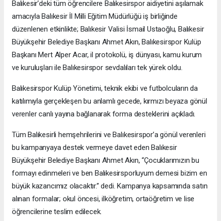
Balıkesir’deki tüm öğrencilere Balıkesirspor aidiyetini aşılamak
amacıyla Balıkesir İl Milli Eğitim Müdürlüğü iş birliğinde
düzenlenen etkinlikte; Balıkesir Valisi İsmail Ustaoğlu, Balıkesir
Büyükşehir Belediye Başkanı Ahmet Akın, Balıkesirspor Kulüp
Başkanı Mert Alper Acar, il protokolü, iş dünyası, kamu kurum
ve kuruluşları ile Balıkesirspor sevdalıları tek yürek oldu.
Balıkesirspor Kulüp Yönetimi, teknik ekibi ve futbolcuların da
katılımıyla gerçekleşen bu anlamlı gecede, kırmızı beyaza gönül
verenler canlı yayına bağlanarak forma desteklerini açıkladı.
Tüm Balıkesirli hemşehrilerini ve Balıkesirspor’a gönül verenleri
bu kampanyaya destek vermeye davet eden Balıkesir
Büyükşehir Belediye Başkanı Ahmet Akın, “Çocuklarımızın bu
formayı edinmeleri ve ben Balıkesirsporluyum demesi bizim en
büyük kazancımız olacaktır.” dedi. Kampanya kapsamında satın
alınan formalar; okul öncesi, ilköğretim, ortaöğretim ve lise
öğrencilerine teslim edilecek.