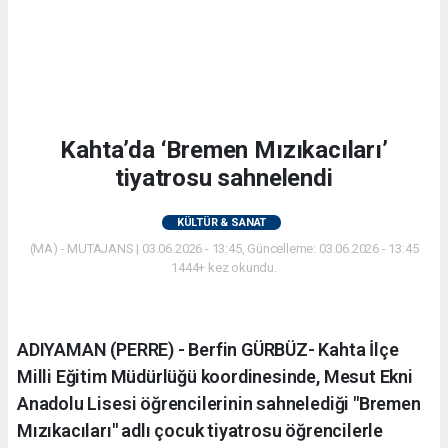
Kahta’da ‘Bremen Mızıkacıları’
tiyatrosu sahnelendi
KÜLTÜR & SANAT
(MA) - MUTAJANS | 03.06.2026 - 13:45, Güncelleme: 03.06.2026 - 13:45
1444+ kez okundu.
ADIYAMAN (PERRE) - Berfin GÜRBÜZ- Kahta İlçe
Milli Eğitim Müdürlüğü koordinesinde, Mesut Ekni
Anadolu Lisesi öğrencilerinin sahnelediği "Bremen
Mızıkacıları" adlı çocuk tiyatrosu öğrencilerle