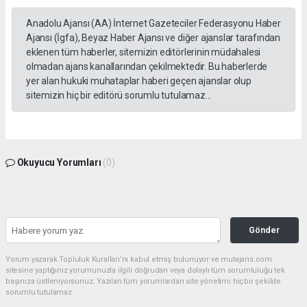
Anadolu Ajansı (AA) İnternet Gazeteciler Federasyonu Haber
Ajansı (İgfa), Beyaz Haber Ajansı ve diğer ajanslar tarafından
eklenen tüm haberler, sitemizin editörlerinin müdahalesi
olmadan ajans kanallarından çekilmektedir. Bu haberlerde
yer alan hukuki muhataplar haberi geçen ajanslar olup
sitemizin hiç bir editörü sorumlu tutulamaz...
Okuyucu Yorumları
(0)
Gönder
Yorum yazarak Topluluk Kuralları’nı kabul etmiş bulunuyor ve mutajans.com
sitesine yaptığınız yorumunuzla ilgili doğrudan veya dolaylı tüm sorumluluğu tek
başınıza üstleniyorsunuz. Yazılan tüm yorumlardan site yönetimi hiçbir şekilde
sorumlu tutulamaz.