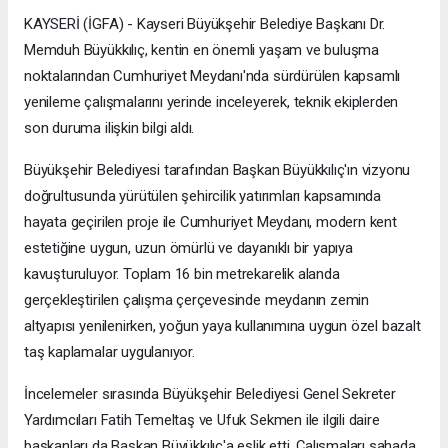
KAYSERİ (İGFA) - Kayseri Büyükşehir Belediye Başkanı Dr.
Memduh Büyükkılıç, kentin en önemli yaşam ve buluşma
noktalarından Cumhuriyet Meydanı'nda sürdürülen kapsamlı
yenileme çalışmalarını yerinde inceleyerek, teknik ekiplerden
son duruma ilişkin bilgi aldı.
Büyükşehir Belediyesi tarafından Başkan Büyükkılıç'ın vizyonu
doğrultusunda yürütülen şehircilik yatırımları kapsamında
hayata geçirilen proje ile Cumhuriyet Meydanı, modern kent
estetiğine uygun, uzun ömürlü ve dayanıklı bir yapıya
kavuşturuluyor. Toplam 16 bin metrekarelik alanda
gerçekleştirilen çalışma çerçevesinde meydanın zemin
altyapısı yenilenirken, yoğun yaya kullanımına uygun özel bazalt
taş kaplamalar uygulanıyor.
İncelemeler sırasında Büyükşehir Belediyesi Genel Sekreter
Yardımcıları Fatih Temeltaş ve Ufuk Sekmen ile ilgili daire
başkanları da Başkan Büyükkılıç'a eşlik etti. Çalışmaları sahada