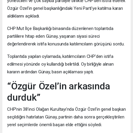
yöneticileri ve çok sayıda partiliyle birlikte CHP’den istifa ederek
Özgür Özel’in genel başkanlığındaki Yeni Parti’ye katılma kararı
aldıklarını açıkladı.
CHP Mut İlçe Başkanlığı binasında düzenlenen toplantıda
partililere hitap eden Günay, yaşanan siyasi süreci
değerlendirerek istifa konusunda katılımcıların görüşünü sordu.
Toplantıda yapılan oylamada, katılımcıların CHP’den istifa
edilmesi yönünde oy kullandığı belirtildi. Oy birliğiyle alınan
kararın ardından Günay, basın açıklaması yaptı.
“Özgür Özel’in arkasında
durduk”
CHP’nin 38’inci Olağan Kurultayı’nda Özgür Özel’in genel başkan
seçildiğini hatırlatan Günay, partinin daha sonra gerçekleştirilen
yerel seçimlerde önemli başarı elde ettiğini söyledi.