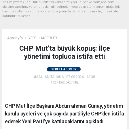
Yorum yazarak Topluluk Kuralları’nı kabul etmiş bulunuyor ve mutajans.com
sitesine yaptığınız yorumunuzla ilgili doğrudan veya dolaylı tüm sorumluluğu tek
başınıza üstleniyorsunuz. Yazılan tüm yorumlardan site yönetimi hiçbir şekilde
sorumlu tutulamaz.
Anasayfa
YEREL HABERLER
CHP Mut’ta büyük kopuş: İlçe
yönetimi topluca istifa etti
YEREL HABERLER
(MA) - MUTAJANS | 07.08.2026 - 13:38
1727 kez okundu.
CHP Mut İlçe Başkanı Abdurrahman Günay, yönetim
kurulu üyeleri ve çok sayıda partiliyle CHP’den istifa
ederek Yeni Parti’ye katılacaklarını açıkladı.