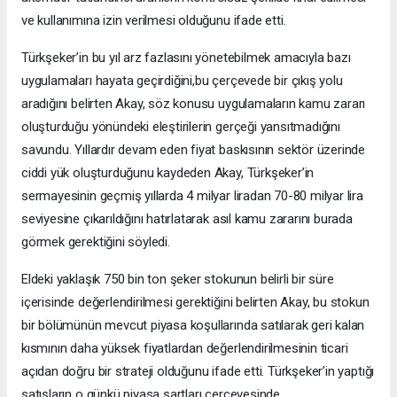
ve kullanımına izin verilmesi olduğunu ifade etti.
Türkşeker’in bu yıl arz fazlasını yönetebilmek amacıyla bazı
uygulamaları hayata geçirdiğini,bu çerçevede bir çıkış yolu
aradığını belirten Akay, söz konusu uygulamaların kamu zararı
oluşturduğu yönündeki eleştirilerin gerçeği yansıtmadığını
savundu. Yıllardır devam eden fiyat baskısının sektör üzerinde
ciddi yük oluşturduğunu kaydeden Akay, Türkşeker’in
sermayesinin geçmiş yıllarda 4 milyar liradan 70-80 milyar lira
seviyesine çıkarıldığını hatırlatarak asıl kamu zararını burada
görmek gerektiğini söyledi.
Eldeki yaklaşık 750 bin ton şeker stokunun belirli bir süre
içerisinde değerlendirilmesi gerektiğini belirten Akay, bu stokun
bir bölümünün mevcut piyasa koşullarında satılarak geri kalan
kısmının daha yüksek fiyatlardan değerlendirilmesinin ticari
açıdan doğru bir strateji olduğunu ifade etti. Türkşeker’in yaptığı
satışların o günkü piyasa şartları çerçevesinde