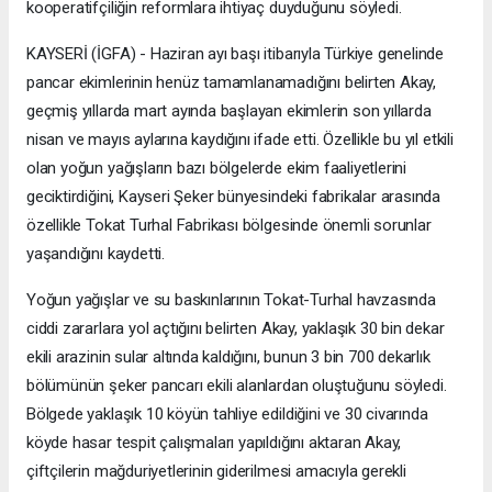
kooperatifçiliğin reformlara ihtiyaç duyduğunu söyledi.
KAYSERİ (İGFA) - Haziran ayı başı itibarıyla Türkiye genelinde
pancar ekimlerinin henüz tamamlanamadığını belirten Akay,
geçmiş yıllarda mart ayında başlayan ekimlerin son yıllarda
nisan ve mayıs aylarına kaydığını ifade etti. Özellikle bu yıl etkili
olan yoğun yağışların bazı bölgelerde ekim faaliyetlerini
geciktirdiğini, Kayseri Şeker bünyesindeki fabrikalar arasında
özellikle Tokat Turhal Fabrikası bölgesinde önemli sorunlar
yaşandığını kaydetti.
Yoğun yağışlar ve su baskınlarının Tokat-Turhal havzasında
ciddi zararlara yol açtığını belirten Akay, yaklaşık 30 bin dekar
ekili arazinin sular altında kaldığını, bunun 3 bin 700 dekarlık
bölümünün şeker pancarı ekili alanlardan oluştuğunu söyledi.
Bölgede yaklaşık 10 köyün tahliye edildiğini ve 30 civarında
köyde hasar tespit çalışmaları yapıldığını aktaran Akay,
çiftçilerin mağduriyetlerinin giderilmesi amacıyla gerekli