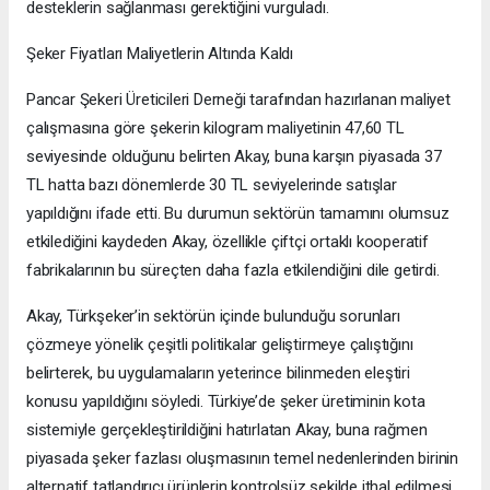
desteklerin sağlanması gerektiğini vurguladı.
Şeker Fiyatları Maliyetlerin Altında Kaldı
Pancar Şekeri Üreticileri Derneği tarafından hazırlanan maliyet
çalışmasına göre şekerin kilogram maliyetinin 47,60 TL
seviyesinde olduğunu belirten Akay, buna karşın piyasada 37
TL hatta bazı dönemlerde 30 TL seviyelerinde satışlar
yapıldığını ifade etti. Bu durumun sektörün tamamını olumsuz
etkilediğini kaydeden Akay, özellikle çiftçi ortaklı kooperatif
fabrikalarının bu süreçten daha fazla etkilendiğini dile getirdi.
Akay, Türkşeker’in sektörün içinde bulunduğu sorunları
çözmeye yönelik çeşitli politikalar geliştirmeye çalıştığını
belirterek, bu uygulamaların yeterince bilinmeden eleştiri
konusu yapıldığını söyledi. Türkiye’de şeker üretiminin kota
sistemiyle gerçekleştirildiğini hatırlatan Akay, buna rağmen
piyasada şeker fazlası oluşmasının temel nedenlerinden birinin
alternatif tatlandırıcı ürünlerin kontrolsüz şekilde ithal edilmesi