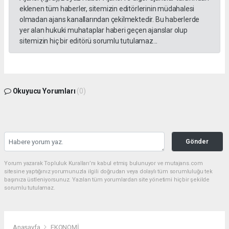
eklenen tüm haberler, sitemizin editörlerinin müdahalesi
olmadan ajans kanallarından çekilmektedir. Bu haberlerde
yer alan hukuki muhataplar haberi geçen ajanslar olup
sitemizin hiç bir editörü sorumlu tutulamaz...
Okuyucu Yorumları
(0)
Gönder
Yorum yazarak Topluluk Kuralları’nı kabul etmiş bulunuyor ve mutajans.com
sitesine yaptığınız yorumunuzla ilgili doğrudan veya dolaylı tüm sorumluluğu tek
başınıza üstleniyorsunuz. Yazılan tüm yorumlardan site yönetimi hiçbir şekilde
sorumlu tutulamaz.
Anasayfa
EKONOMİ