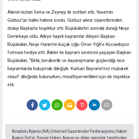
Ailenin kızları Serra ve Zeynep ile sohbet etti, Yasemin
Gürbüz’ün halini hatırını sordu. Gürbüz ailesi ziyaretlerinden
dolayı Başkan’a teşekkür etti. Büyükakın’ın sonraki durağı Neşe
Demirkaya oldu. Aileye hayırlı bayramlar dileyen Başkan
Büyükakın, Neşe Hanım’ın küçük oğlu Ömer Yiğit’e Kocaelispor
forması hediye etti. Aileler ile bayram sevincini yaşayan Başkan
Büyükakın, “Birlik, beraberlik ve dayanışmanın güçlendiği nice
bayramlarda buluşmak dileğiyle. Kurban Bayramı’mız mübarek
olsun” dileğinde bulunurken, misafirperverlikleri için de teşekkür
etti.
Anadolu Ajansı (AA) İnternet Gazeteciler Federasyonu Haber
Ajansı (İgfa), Beyaz Haber Ajansı ve diğer ajanslar tarafından