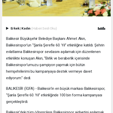
Erkek
|
Kadın
(Haberi Sesli Oku)
Balıkesir Büyükşehir Belediye Başkanı Ahmet Akın,
Balıkesirspor’un “Şanla Şerefle 60. Yıl” etkinliğine katıldı. Şehrin
evlatlarına Balıkesirspor sevdasını aşılamak için düzenlenen
etkinlikte konuşan Akın, “Birlik ve beraberlik içerisinde
Balıkesirspor’umuzu şampiyon yapmak için bütün
hemşehrilerimi bu kampanyaya destek vermeye davet
ediyorum.” dedi.
BALIKESİR (İGFA) - Balıkesir’in en büyük markası Balıkesirspor,
“Şanla Şerefle 60. Yıl” etkinliğinde 100 bin forma kampanyası
gerçekleştirdi.
Balıkesir’deki tüm öğrencilere Balıkesirspor aidiyetini aşılamak