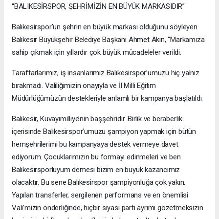
“BALIKESİRSPOR, ŞEHRİMİZİN EN BÜYÜK MARKASIDIR”
Balıkesirspor’un şehrin en büyük markası olduğunu söyleyen
Balıkesir Büyükşehir Belediye Başkanı Ahmet Akın, “Markamıza
sahip çıkmak için yıllardır çok büyük mücadeleler verildi.
Taraftarlarımız, iş insanlarımız Balıkesirspor’umuzu hiç yalnız
bırakmadı. Valiliğimizin onayıyla ve İl Milli Eğitim
Müdürlüğümüzün destekleriyle anlamlı bir kampanya başlatıldı.
Balıkesir, Kuvayımilliye’nin başşehridir. Birlik ve beraberlik
içerisinde Balıkesirspor’umuzu şampiyon yapmak için bütün
hemşehrilerimi bu kampanyaya destek vermeye davet
ediyorum. Çocuklarımızın bu formayı edinmeleri ve ben
Balıkesirsporluyum demesi bizim en büyük kazancımız
olacaktır. Bu sene Balıkesirspor şampiyonluğa çok yakın.
Yapılan transferler, sergilenen performans ve en önemlisi
Vali’mizin önderliğinde, hiçbir siyasi parti ayrımı gözetmeksizin