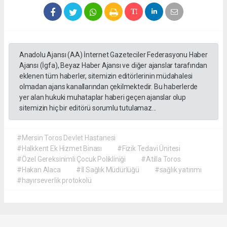
Anadolu Ajansı (AA) İnternet Gazeteciler Federasyonu Haber
Ajansı (İgfa), Beyaz Haber Ajansı ve diğer ajanslar tarafından
eklenen tüm haberler, sitemizin editörlerinin müdahalesi
olmadan ajans kanallarından çekilmektedir. Bu haberlerde
yer alan hukuki muhataplar haberi geçen ajanslar olup
sitemizin hiç bir editörü sorumlu tutulamaz...
#Mersin Toros Devlet Hastanesi
#Halkkent Ek Hizmet Binası
#Fizik Tedavi Ünitesi
#Özel Gereksinimli Çocuk Polikliniği
#Atilla Toros
#Hakan Alaca
#İl Sağlık Müdürlüğü
#sağlık yatırımı
#hayırseverlik protokolü