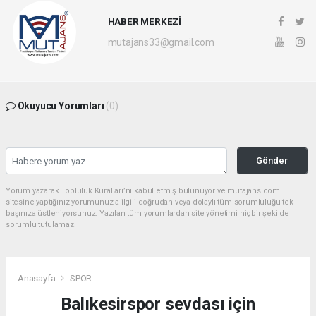
HABER MERKEZİ
mutajans33@gmail.com
Okuyucu Yorumları
(0)
Gönder
Yorum yazarak Topluluk Kuralları’nı kabul etmiş bulunuyor ve mutajans.com
sitesine yaptığınız yorumunuzla ilgili doğrudan veya dolaylı tüm sorumluluğu tek
başınıza üstleniyorsunuz. Yazılan tüm yorumlardan site yönetimi hiçbir şekilde
sorumlu tutulamaz.
Anasayfa
SPOR
Balıkesirspor sevdası için