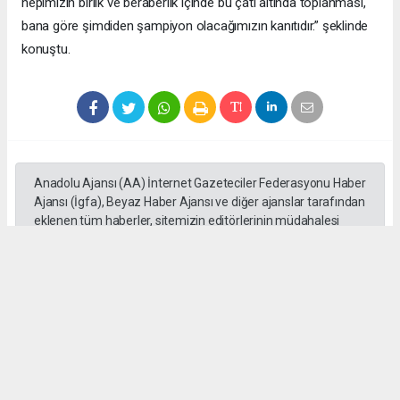
hepimizin birlik ve beraberlik içinde bu çatı altında toplanması,
bana göre şimdiden şampiyon olacağımızın kanıtıdır.” şeklinde
konuştu.
Anadolu Ajansı (AA) İnternet Gazeteciler Federasyonu Haber
Ajansı (İgfa), Beyaz Haber Ajansı ve diğer ajanslar tarafından
eklenen tüm haberler, sitemizin editörlerinin müdahalesi
olmadan ajans kanallarından çekilmektedir. Bu haberlerde
yer alan hukuki muhataplar haberi geçen ajanslar olup
sitemizin hiç bir editörü sorumlu tutulamaz...
Okuyucu Yorumları
(0)