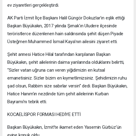
ev ziyaretleri gerçekleştirdi.
AK Parti İzmit İlçe Başkanı Halil Güngör Dokuzlar’ın eşlik ettiği
Başkan Büyükakın, 2017 yılında Şırnak'ın Uludere ilçesinde
teröristlerce düzenlenen hain saldırısında şehit düşen Piyade
Üsteğmen Muhammed İsmail Kaya’nın ailesini ziyaret etti.
Şehit annesi Hatice Hilal tarafından karşılanan Başkan
Büyükakın, şehit ailelerinin daima yanlarında olduklarını belirtti,
“Sizler vatan uğruna can veren yiğidimizin en kutsal
emanetisiniz. Sizler bizim en kıymetlimizsiniz. Şehidimizin ruhu
şad olsun, Rabbim size sabırlar versin” dedi. Başkan Büyükakın,
Hatice Hanım’ın nezdinde tüm şehit ailelerinin Kurban
Bayramı’nı tebrik etti.
KOCAELİSPOR FORMASI HEDİYE ETTİ
Başkan Büyükakın, İzmit’te ikamet eden Yasemin Gürbüz’ün
evine konuk oldu.