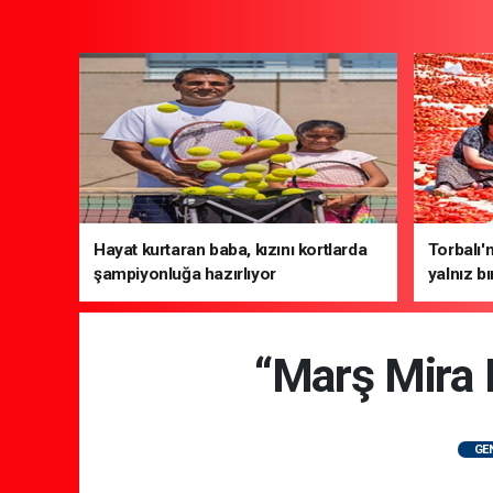
Hayat kurtaran baba, kızını kortlarda
Torbalı'
şampiyonluğa hazırlıyor
yalnız b
“Marş Mira 
GE