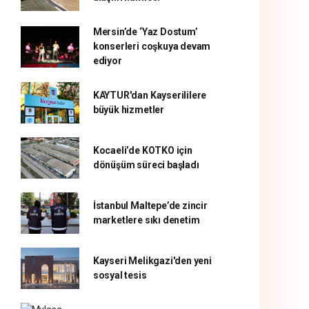
Mersin’de ‘Yaz Dostum’
konserleri coşkuya devam
ediyor
KAYTUR'dan Kayserililere
büyük hizmetler
Kocaeli’de KOTKO için
dönüşüm süreci başladı
İstanbul Maltepe’de zincir
marketlere sıkı denetim
Kayseri Melikgazi'den yeni
sosyal tesis