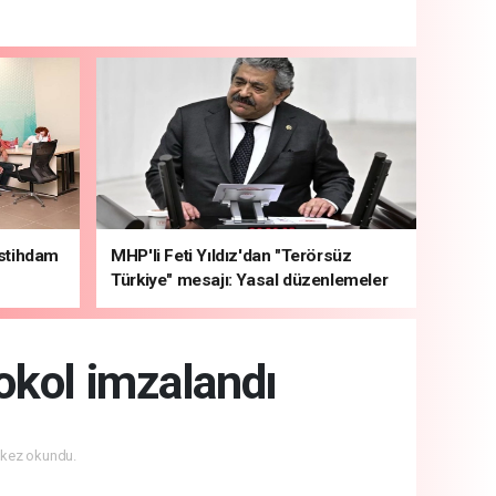
İstihdam
MHP'li Feti Yıldız'dan "Terörsüz
Türkiye" mesajı: Yasal düzenlemeler
kalıcı sonuç üretecek
tokol imzalandı
kez okundu.