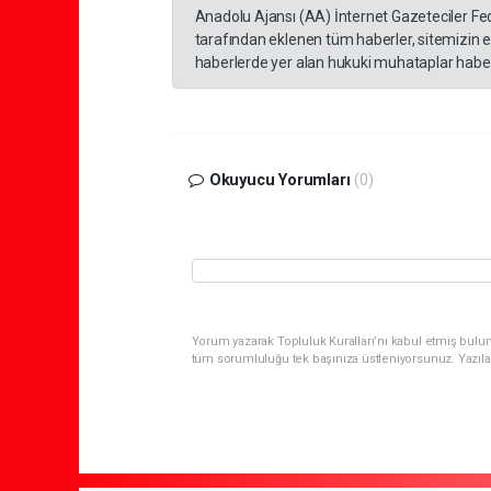
Anadolu Ajansı (AA) İnternet Gazeteciler Fe
tarafından eklenen tüm haberler, sitemizin 
haberlerde yer alan hukuki muhataplar haberi
Okuyucu Yorumları
(0)
Yorum yazarak Topluluk Kuralları’nı kabul etmiş bulun
tüm sorumluluğu tek başınıza üstleniyorsunuz. Yazıla