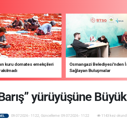
nın kuru domates emekçileri
Osmangazi Belediyesi'nden 
ırakılmadı
Sağlayan Buluşmalar
Barış” yürüyüşüne Büyük
09.07.2026 - 11:22, Güncelleme: 09.07.2026 - 11:22
1143 kez okund
NEL