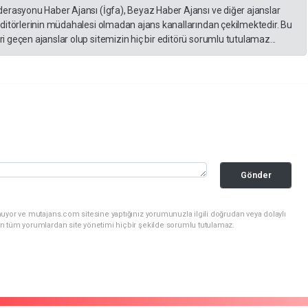
derasyonu Haber Ajansı (İgfa), Beyaz Haber Ajansı ve diğer ajanslar
editörlerinin müdahalesi olmadan ajans kanallarından çekilmektedir. Bu
 geçen ajanslar olup sitemizin hiç bir editörü sorumlu tutulamaz...
Gönder
uyor ve mutajans.com sitesine yaptığınız yorumunuzla ilgili doğrudan veya dolaylı
n tüm yorumlardan site yönetimi hiçbir şekilde sorumlu tutulamaz.