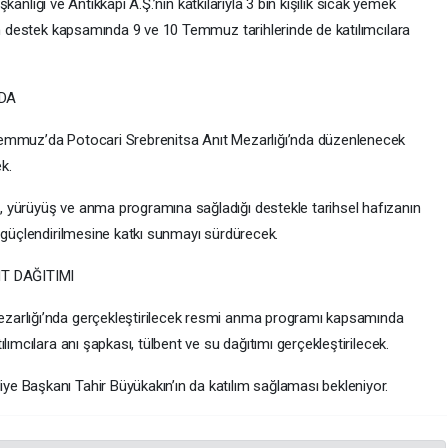
aşkanlığı ve Antikkapı A.Ş.’nin katkılarıyla 3 bin kişilik sıcak yemek
len destek kapsamında 9 ve 10 Temmuz tarihlerinde de katılımcılara
DA
Temmuz’da Potocari Srebrenitsa Anıt Mezarlığı’nda düzenlenecek
k.
 yürüyüş ve anma programına sağladığı destekle tarihsel hafızanın
n güçlendirilmesine katkı sunmayı sürdürecek.
T DAĞITIMI
zarlığı’nda gerçekleştirilecek resmi anma programı kapsamında
lımcılara anı şapkası, tülbent ve su dağıtımı gerçekleştirilecek.
e Başkanı Tahir Büyükakın’ın da katılım sağlaması bekleniyor.