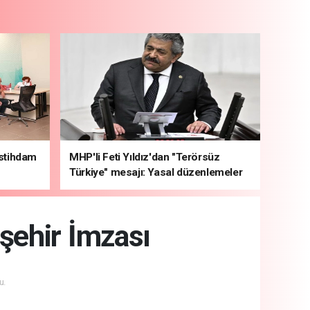
İstihdam
MHP'li Feti Yıldız'dan "Terörsüz
Türkiye" mesajı: Yasal düzenlemeler
kalıcı sonuç üretecek
şehir İmzası
u.