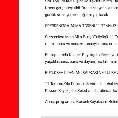
Sivil Toplum Kuruluşları İle İlişkiler Dairesi B
ikramı gerçekleştirildi. Organizasyona veri
günlük sıcak yemek dağıtımı yapılacak.
SREBRENİTSA ANMA TÖRENİ 11 TEMMUZ’
Srebrenitsa Mars Mira Barış Yürüyüşü, 11 
resmi anma ve cenaze töreniyle sona erece
Bu kapsamda Kocaeli Büyükşehir Belediyesi,
yaşatılmasına, barış ve dayanışma bilincini
BÜYÜKŞEHİR’DEN ANI ŞAPKASI VE TÜLBEN
11 Temmuz’da Potocari Srebrenitsa Anıt Me
Kocaeli Büyükşehir Belediyesi tarafından katı
Anma programına Kocaeli Büyükşehir Belediy