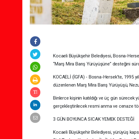
Kocaeli Büyükşehir Belediyesi, Bosna-Hersek
“Marş Mira Barış Yürüyüşüne” desteğini sür
KOCAELİ (İGFA) - Bosna-Hersek’te, 1995 yılı
düzenlenen Marş Mira Barış Yürüyüşü, Nezuk
Binlerce kişinin katıldığı ve üç gün sürece
gerçekleştirilecek resmi anma ve cenaze tö
3 GÜN BOYUNCA SICAK YEMEK DESTEĞİ
Kocaeli Büyükşehir Belediyesi, yürüyüş kapsa