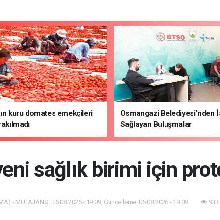
nın kuru domates emekçileri
Osmangazi Belediyesi'nden 
ırakılmadı
Sağlayan Buluşmalar
yeni sağlık birimi için pro
MA) - MUTAJANS | 06.08.2026 - 19:09, Güncelleme: 06.08.2026 - 19:09
933 