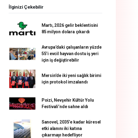
İlginizi Çekebilir
Martı, 2026 gelir beklentisini
85 milyon dolara çıkardı
Avrupa’daki çalışanların yüzde
55’i evcil hayvan dostu iş yeri
için iş değiştirebilir
Mersin’de iki yeni sağlık birimi
için protokol imzalandı
Poizi, Nevşehir Kültür Yolu
Festivali’nde sahne aldı
Sanovel, 2035’e kadar küresel
etki alanını iki katına
çıkarmayı hedefliyor