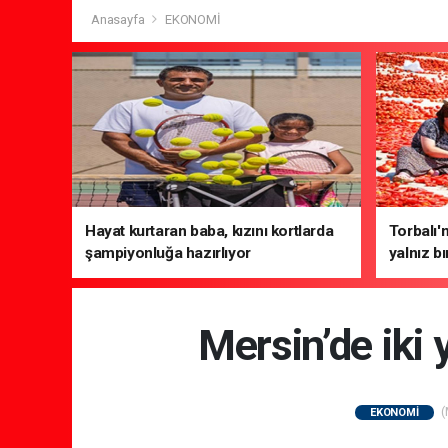
Anasayfa
EKONOMİ
Hayat kurtaran baba, kızını kortlarda
Torbalı'
şampiyonluğa hazırlıyor
yalnız b
Mersin’de iki 
(
EKONOMİ