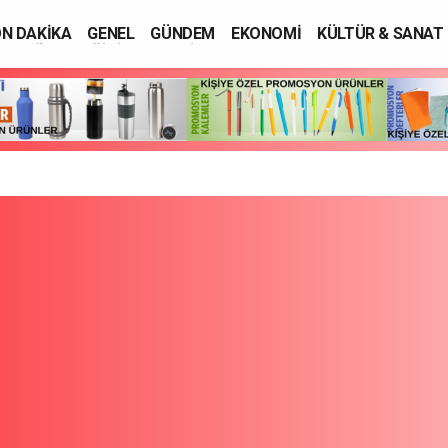
N DAKİKA
GENEL
GÜNDEM
EKONOMİ
KÜLTÜR & SANAT
SAĞLIK
EĞİTİM
ASAYİŞ