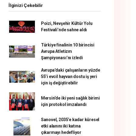
İlginizi Çekebilir
Poizi, Nevşehir Kültür Yolu
Festivali’nde sahne aldı
Türkiye finalinin 10 birincisi
Avrupa Atletizm
Şampiyonası’nı izledi
Avrupa’daki çalışanların yüzde
55’i evcil hayvan dostu iş yeri
için iş değiştirebilir
Mersin’de iki yeni sağlık birimi
için protokol imzalandı
Sanovel, 2035’e kadar küresel
etki alanını iki katına
çıkarmayı hedefliyor