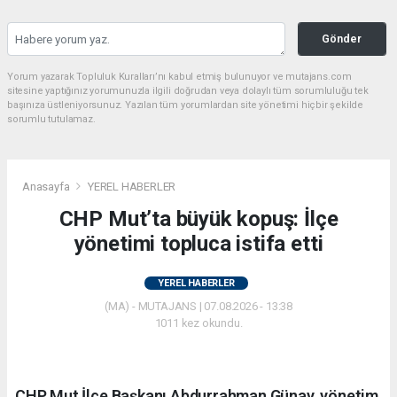
Gönder
Yorum yazarak Topluluk Kuralları’nı kabul etmiş bulunuyor ve mutajans.com
sitesine yaptığınız yorumunuzla ilgili doğrudan veya dolaylı tüm sorumluluğu tek
başınıza üstleniyorsunuz. Yazılan tüm yorumlardan site yönetimi hiçbir şekilde
sorumlu tutulamaz.
Anasayfa
YEREL HABERLER
CHP Mut’ta büyük kopuş: İlçe
yönetimi topluca istifa etti
YEREL HABERLER
(MA) - MUTAJANS | 07.08.2026 - 13:38
1011 kez okundu.
CHP Mut İlçe Başkanı Abdurrahman Günay, yönetim