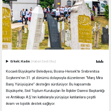
Erkek
|
Kadın
(Haberi Sesli Oku)
Kocaeli Büyükşehir Belediyesi, Bosna-Hersek’te Srebrenitsa
Soykırımı’nın 31. yıl dönümü dolayısıyla düzenlenen “Marş Mira
Barış Yürüyüşüne” desteğini sürdürüyor. Bu kapsamda
Büyükşehir, Sivil Toplum Kuruluşları İle İlişkiler Dairesi Başkanlığı
ve Antikkapı A.Ş.’nin katkılarıyla yürüyüşe katılanlara çeşitli
ikram ve lojistik destek sağlıyor.