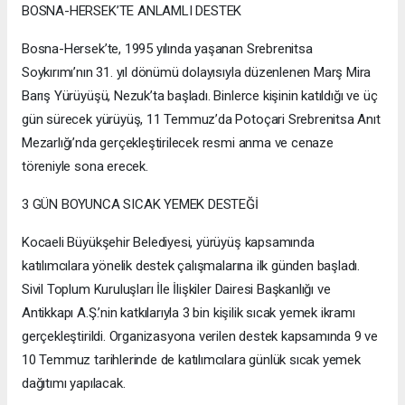
BOSNA-HERSEK’TE ANLAMLI DESTEK
Bosna-Hersek’te, 1995 yılında yaşanan Srebrenitsa
Soykırımı’nın 31. yıl dönümü dolayısıyla düzenlenen Marş Mira
Barış Yürüyüşü, Nezuk’ta başladı. Binlerce kişinin katıldığı ve üç
gün sürecek yürüyüş, 11 Temmuz’da Potoçari Srebrenitsa Anıt
Mezarlığı’nda gerçekleştirilecek resmi anma ve cenaze
töreniyle sona erecek.
3 GÜN BOYUNCA SICAK YEMEK DESTEĞİ
Kocaeli Büyükşehir Belediyesi, yürüyüş kapsamında
katılımcılara yönelik destek çalışmalarına ilk günden başladı.
Sivil Toplum Kuruluşları İle İlişkiler Dairesi Başkanlığı ve
Antikkapı A.Ş.’nin katkılarıyla 3 bin kişilik sıcak yemek ikramı
gerçekleştirildi. Organizasyona verilen destek kapsamında 9 ve
10 Temmuz tarihlerinde de katılımcılara günlük sıcak yemek
dağıtımı yapılacak.