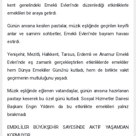
kent genelindeki Emekli Evleri’nde düzenlediği etkinliklerle
emeklileri bir araya getirdi.
Günün anısına kesilen pastalar, müzik eşliğinde geçirilen keyifli
anlar ve samimi sohbetler, Emekli Evleri’nde bayram havası
estirdi.
Yenişehir, Mezitli, Halkkent, Tarsus, Erdemli ve Anamur Emekli
Evleri’nde eş zamanlı gerçekleştirilen etkinliklerde emekliler
hem Dünya Emekliler Günü’nü kutladı, hem de birlikte vakit
geçirmenin mutluluğunu yaşadı.
Müzik eşliğinde eğlenen vatandaşlar, günün anısına hazırlanan
pastayı keserek bu özel günü kutladı. Sosyal Hizmetler Dairesi
Başkanı Engin Yıldırım da bu etkinlikte emeklileri yalnız
bırakmadı.
EMEKLİLER BÜYÜKŞEHİR SAYESİNDE AKTİF YAŞAMDAN
KOPMUYOR