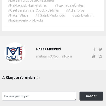
#Mersin Toros Devlet Hastanesi
#Halkkent Ek Hizmet Binası
#Fizik Tedavi Ünitesi
#Özel Gereksinimli Çocuk Polikliniği
#Atilla Toros
#Hakan Alaca
#İl Sağlık Müdürlüğü
#sağlık yatırımı
#hayırseverlik protokolü
HABER MERKEZİ
mutajans33@gmail.com
Okuyucu Yorumları
(0)
Gönder