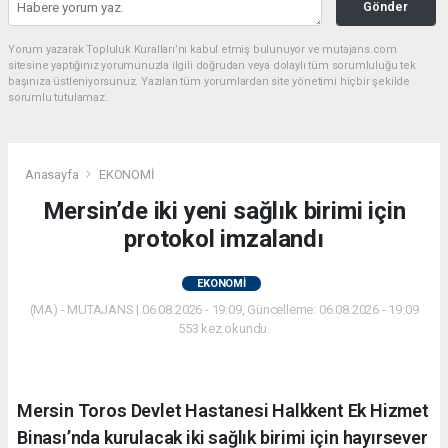
Gönder
Yorum yazarak Topluluk Kuralları’nı kabul etmiş bulunuyor ve mutajans.com
sitesine yaptığınız yorumunuzla ilgili doğrudan veya dolaylı tüm sorumluluğu tek
başınıza üstleniyorsunuz. Yazılan tüm yorumlardan site yönetimi hiçbir şekilde
sorumlu tutulamaz.
Anasayfa
EKONOMİ
Mersin’de iki yeni sağlık birimi için
protokol imzalandı
EKONOMİ
(MA) - MUTAJANS | 06.08.2026 - 19:09, Güncelleme: 06.08.2026 - 19:09
553 kez okundu.
Mersin Toros Devlet Hastanesi Halkkent Ek Hizmet
Binası’nda kurulacak iki sağlık birimi için hayırsever