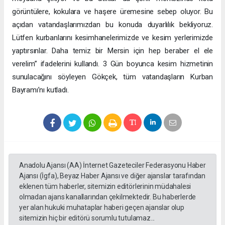
görüntülere, kokulara ve haşere üremesine sebep oluyor. Bu
açıdan vatandaşlarımızdan bu konuda duyarlılık bekliyoruz.
Lütfen kurbanlarını kesimhanelerimizde ve kesim yerlerimizde
yaptırsınlar. Daha temiz bir Mersin için hep beraber el ele
verelim” ifadelerini kullandı. 3 Gün boyunca kesim hizmetinin
sunulacağını söyleyen Gökçek, tüm vatandaşların Kurban
Bayramı’nı kutladı.
Anadolu Ajansı (AA) İnternet Gazeteciler Federasyonu Haber
Ajansı (İgfa), Beyaz Haber Ajansı ve diğer ajanslar tarafından
eklenen tüm haberler, sitemizin editörlerinin müdahalesi
olmadan ajans kanallarından çekilmektedir. Bu haberlerde
yer alan hukuki muhataplar haberi geçen ajanslar olup
sitemizin hiç bir editörü sorumlu tutulamaz...