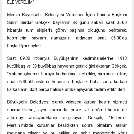
ELE VERELİM”
Mersin Büyükşehir Belediyesi Veteriner İşleri Dairesi Başkanı
Salim Serdar Gökçek, bayramın ilk günü sabah saat 05.00
itibarıyla tüm ekiplerin görev başında olduğunu belirterek,
kesimlerin bayram namazının ardından saat 06.30’da
başladığını söyledi.
Saat 09.00 itibarıyla Büyükşehir’in kesimhanelerine 1913
küçükbaş ve 39 büyükbaş hayvanın getirildiğini aktaran Gökçek,
“Vatandaşlarımız buraya kurbanlarını getirdiler, sıralarını aldılar,
saat 06.30 itibariyle de kesimlere başladık. Daha sonra kurban
karkaslarını dört parça halinde ambalajlayarak teslim ettik” dedi.
Büyükşehir Belediyesi olarak yalnızca kurban kesim hizmeti
sunmadıklarını, aynı zamanda çevre ve doğa bilincini de
artırmayı amaçladıklarını vurgulayan Gökçek, “Tertemiz
Mersin’imizde kurbanlar kesildikten sonra birtakım atıklar
meydana çıkıyor ve bu atıklar da şehir merkezinde kötü