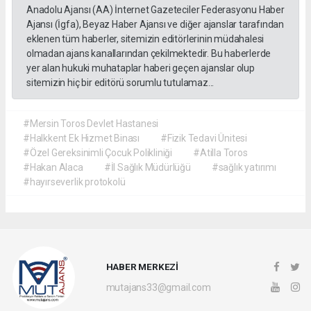
Anadolu Ajansı (AA) İnternet Gazeteciler Federasyonu Haber
Ajansı (İgfa), Beyaz Haber Ajansı ve diğer ajanslar tarafından
eklenen tüm haberler, sitemizin editörlerinin müdahalesi
olmadan ajans kanallarından çekilmektedir. Bu haberlerde
yer alan hukuki muhataplar haberi geçen ajanslar olup
sitemizin hiç bir editörü sorumlu tutulamaz...
#Mersin Toros Devlet Hastanesi
#Halkkent Ek Hizmet Binası
#Fizik Tedavi Ünitesi
#Özel Gereksinimli Çocuk Polikliniği
#Atilla Toros
#Hakan Alaca
#İl Sağlık Müdürlüğü
#sağlık yatırımı
#hayırseverlik protokolü
HABER MERKEZİ
mutajans33@gmail.com