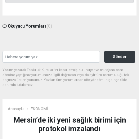
Okuyucu Yorumları
(0)
Gönder
Yorum yazarak Topluluk Kuralları’nı kabul etmiş bulunuyor ve mutajans.com
sitesine yaptığınız yorumunuzla ilgili doğrudan veya dolaylı tüm sorumluluğu tek
başınıza üstleniyorsunuz. Yazılan tüm yorumlardan site yönetimi hiçbir şekilde
sorumlu tutulamaz.
Anasayfa
EKONOMİ
Mersin’de iki yeni sağlık birimi için
protokol imzalandı