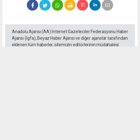
Anadolu Ajansı (AA) İnternet Gazeteciler Federasyonu Haber
Ajansı (İgfa), Beyaz Haber Ajansı ve diğer ajanslar tarafından
eklenen tüm haberler, sitemizin editörlerinin müdahalesi
olmadan ajans kanallarından çekilmektedir. Bu haberlerde
yer alan hukuki muhataplar haberi geçen ajanslar olup
sitemizin hiç bir editörü sorumlu tutulamaz...
Okuyucu Yorumları
(0)
Gönder
Yorum yazarak Topluluk Kuralları’nı kabul etmiş bulunuyor ve mutajans.com
sitesine yaptığınız yorumunuzla ilgili doğrudan veya dolaylı tüm sorumluluğu tek