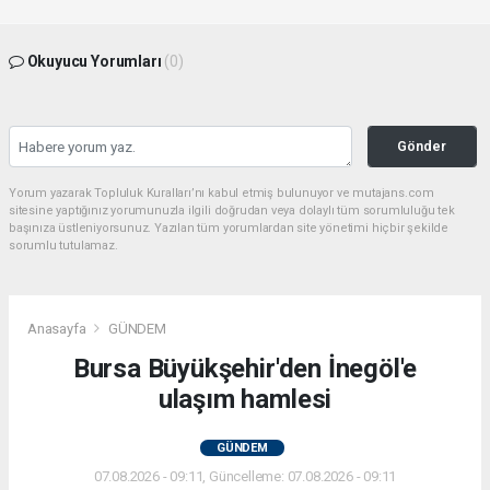
Okuyucu Yorumları
(0)
Gönder
Yorum yazarak Topluluk Kuralları’nı kabul etmiş bulunuyor ve mutajans.com
sitesine yaptığınız yorumunuzla ilgili doğrudan veya dolaylı tüm sorumluluğu tek
başınıza üstleniyorsunuz. Yazılan tüm yorumlardan site yönetimi hiçbir şekilde
sorumlu tutulamaz.
Anasayfa
GÜNDEM
Bursa Büyükşehir'den İnegöl'e
ulaşım hamlesi
GÜNDEM
07.08.2026 - 09:11, Güncelleme: 07.08.2026 - 09:11