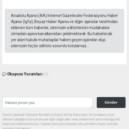
Anadolu Ajansı (AA) İnternet Gazeteciler Federasyonu Haber
Ajansı (İgfa), Beyaz Haber Ajansı ve diğer ajanslar tarafından
eklenen tüm haberler, sitemizin editörlerinin müdahalesi
olmadan ajans kanallarından çekilmektedir. Bu haberlerde
yer alan hukuki muhataplar haberi geçen ajanslar olup
sitemizin hiç bir editörü sorumlu tutulamaz...
Okuyucu Yorumları
(0)
Gönder
Yorum yazarak Topluluk Kuralları’nı kabul etmiş bulunuyor ve mutajans.com
sitesine yaptığınız yorumunuzla ilgili doğrudan veya dolaylı tüm sorumluluğu tek
başınıza üstleniyorsunuz. Yazılan tüm yorumlardan site yönetimi hiçbir şekilde
sorumlu tutulamaz.