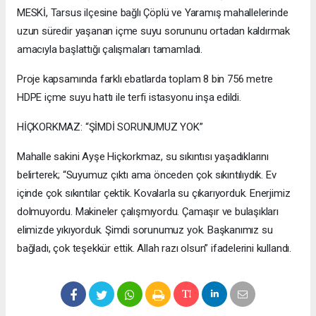
MESKİ, Tarsus ilçesine bağlı Çöplü ve Yaramış mahallelerinde
uzun süredir yaşanan içme suyu sorununu ortadan kaldırmak
amacıyla başlattığı çalışmaları tamamladı.
Proje kapsamında farklı ebatlarda toplam 8 bin 756 metre
HDPE içme suyu hattı ile terfi istasyonu inşa edildi.
HİÇKORKMAZ: “ŞİMDİ SORUNUMUZ YOK”
Mahalle sakini Ayşe Hiçkorkmaz, su sıkıntısı yaşadıklarını
belirterek; “Suyumuz çıktı ama önceden çok sıkıntılıydık. Ev
içinde çok sıkıntılar çektik. Kovalarla su çıkarıyorduk. Enerjimiz
dolmuyordu. Makineler çalışmıyordu. Çamaşır ve bulaşıkları
elimizde yıkıyorduk. Şimdi sorunumuz yok. Başkanımız su
bağladı, çok teşekkür ettik. Allah razı olsun” ifadelerini kullandı.