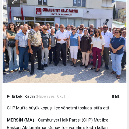
Erkek
|
Kadın
(Haberi Sesli Oku)
CHP Mut’ta büyük kopuş: İlçe yönetimi topluca istifa etti
MERSİN (MA) -
Cumhuriyet Halk Partisi (CHP) Mut İlçe
Başkanı Abdurrahman Günay, ilçe yönetimi, kadın kolları