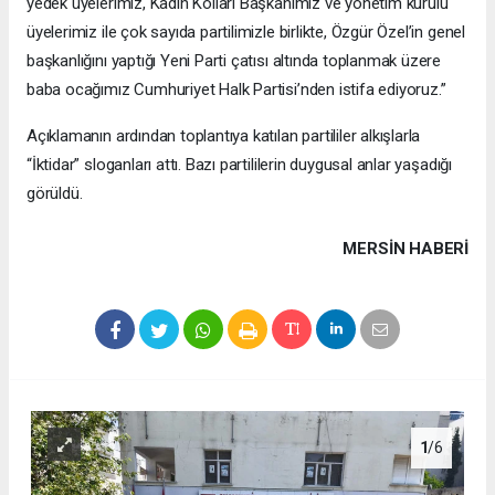
yedek üyelerimiz, Kadın Kolları Başkanımız ve yönetim kurulu
üyelerimiz ile çok sayıda partilimizle birlikte, Özgür Özel’in genel
başkanlığını yaptığı Yeni Parti çatısı altında toplanmak üzere
baba ocağımız Cumhuriyet Halk Partisi’nden istifa ediyoruz.”
Açıklamanın ardından toplantıya katılan partililer alkışlarla
“İktidar” sloganları attı. Bazı partililerin duygusal anlar yaşadığı
görüldü.
MERSIN HABERİ
1
/6