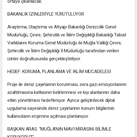
ortaya çıkarılacak.
BAKANLIK İZİNLERİYLE YÜRÜTÜLÜYOR
Araştırma; Ulaştırma ve Altyapı Bakanlığı Denizcilik Genel
Müdürlüğü, Çevre, Şehircilik ve İklim Değişikliği Bakanlığı Tabiat
Varlıklarını Koruma Genel Müdürlüğü ile Muğla Valiliği Çevre,
Şehircilik ve İklim Değişikliği İl Müdürlüğü tarafından verilen
izinler doğrultusunda gerçekleştiriliyor.
HEDEF: KORUMA, PLANLAMA VE İKLİM MÜCADELESİ
Proje ile deniz çayırlarının korunması, sera gazı emisyonlarının
azaltılmasına katkısının belirlenmesi ve kıyı alanlarının daha
etkin yönetilmesi hedefleniyor. Ayrıca geliştirilecek dijital
uygulama sayesinde deniz çayırlarının konum bilgilerinin
kullanıcıların erişimine açılması planlanıyor.
BAŞKAN ARAS: “MUĞLA’NIN MAVİ MİRASINI BİLİMLE