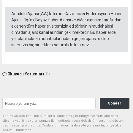
Anadolu Ajansı (AA) İnternet Gazeteciler Federasyonu Haber
Ajansı (İgfa), Beyaz Haber Ajansı ve diğer ajanslar tarafından
eklenen tüm haberler, sitemizin editörlerinin müdahalesi
olmadan ajans kanallarından çekilmektedir. Bu haberlerde
yer alan hukuki muhataplar haberi geçen ajanslar olup
sitemizin hiç bir editörü sorumlu tutulamaz...
Okuyucu Yorumları
(0)
Gönder
Yorum yazarak Topluluk Kuralları’nı kabul etmiş bulunuyor ve mutajans.com
sitesine yaptığınız yorumunuzla ilgili doğrudan veya dolaylı tüm sorumluluğu tek
başınıza üstleniyorsunuz. Yazılan tüm yorumlardan site yönetimi hiçbir şekilde
sorumlu tutulamaz.