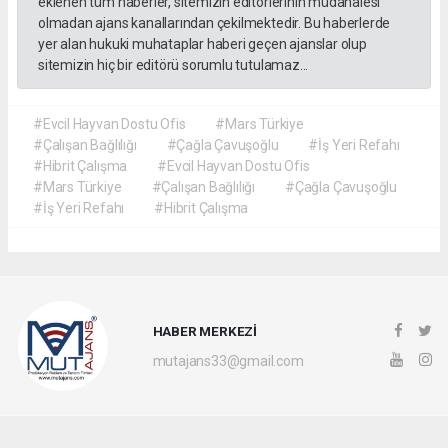
eklenen tüm haberler, sitemizin editörlerinin müdahalesi
olmadan ajans kanallarından çekilmektedir. Bu haberlerde
yer alan hukuki muhataplar haberi geçen ajanslar olup
sitemizin hiç bir editörü sorumlu tutulamaz...
#Evcil Hayvan Dostu Ofis
#Mars Türkiye
#Çalışan Bağlılığı
#Çağla Çavuşoğlu
#İş Yeri Refahı
#Hibrit Çalışma
#Evcil Hayvan Dostu Ofis
#Mars Türkiye
#Çalışan Bağlılığı
#Çağla Çavuşoğlu
#İş Yeri Refahı
#Hibrit Çalışma
HABER MERKEZİ
mutajans33@gmail.com