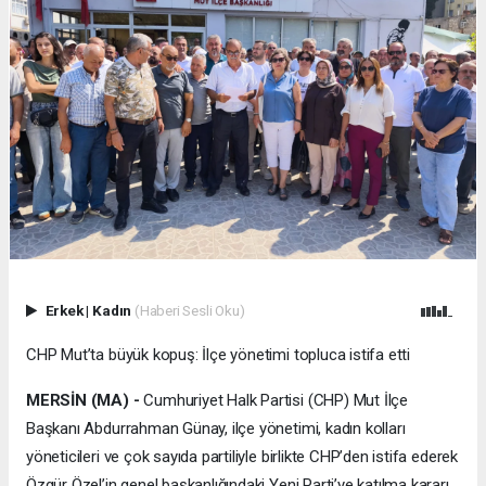
Erkek
|
Kadın
(Haberi Sesli Oku)
CHP Mut’ta büyük kopuş: İlçe yönetimi topluca istifa etti
MERSİN (MA) -
Cumhuriyet Halk Partisi (CHP) Mut İlçe
Başkanı Abdurrahman Günay, ilçe yönetimi, kadın kolları
yöneticileri ve çok sayıda partiliyle birlikte CHP’den istifa ederek
Özgür Özel’in genel başkanlığındaki Yeni Parti’ye katılma kararı