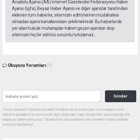
Anadolu Ajansı (AA) İnternet Gazeteciler Federasyonu Haber
Ajansı (İgfa), Beyaz Haber Ajansı ve diğer ajanslar tarafından
eklenen tüm haberler, sitemizin editörlerinin müdahalesi
olmadan ajans kanallarından çekilmektedir. Bu haberlerde
yer alan hukuki muhataplar haberi geçen ajanslar olup
sitemizin hiç bir editörü sorumlu tutulamaz...
Okuyucu Yorumları
(0)
Gönder
Yorum yazarak Topluluk Kuralları’nı kabul etmiş bulunuyor ve mutajans.com
sitesine yaptığınız yorumunuzla ilgili doğrudan veya dolaylı tüm sorumluluğu tek
başınıza üstleniyorsunuz. Yazılan tüm yorumlardan site yönetimi hiçbir şekilde
sorumlu tutulamaz.