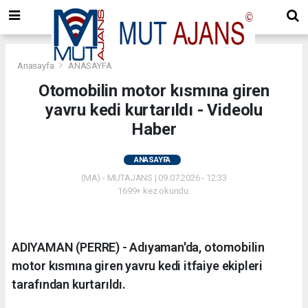
Anasayfa
ANASAYFA
Otomobilin motor kısmına giren
yavru kedi kurtarıldı - Videolu
Haber
ANASAYFA
(MA) - MUTAJANS | 09.07.2026 - 12:33
1699+ kez okundu.
ADIYAMAN (PERRE) - Adıyaman'da, otomobilin
motor kısmına giren yavru kedi itfaiye ekipleri
tarafından kurtarıldı.