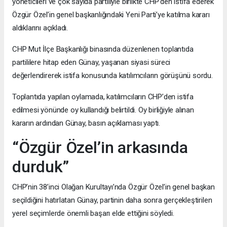
yöneticileri ve çok sayıda partiliyle birlikte CHP’den istifa ederek
Özgür Özel’in genel başkanlığındaki Yeni Parti’ye katılma kararı
aldıklarını açıkladı.
CHP Mut İlçe Başkanlığı binasında düzenlenen toplantıda
partililere hitap eden Günay, yaşanan siyasi süreci
değerlendirerek istifa konusunda katılımcıların görüşünü sordu.
Toplantıda yapılan oylamada, katılımcıların CHP’den istifa
edilmesi yönünde oy kullandığı belirtildi. Oy birliğiyle alınan
kararın ardından Günay, basın açıklaması yaptı.
“Özgür Özel’in arkasında
durduk”
CHP’nin 38’inci Olağan Kurultayı’nda Özgür Özel’in genel başkan
seçildiğini hatırlatan Günay, partinin daha sonra gerçekleştirilen
yerel seçimlerde önemli başarı elde ettiğini söyledi.