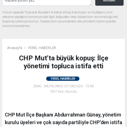
Gönder
Yorum yazarak Topluluk Kuralları’nı kabul etmiş bulunuyor ve mutajans.com
sitesine yaptığınız yorumunuzla ilgili doğrudan veya dolaylı tüm sorumluluğu tek
başınıza üstleniyorsunuz. Yazılan tüm yorumlardan site yönetimi hiçbir şekilde
sorumlu tutulamaz.
Anasayfa
YEREL HABERLER
CHP Mut’ta büyük kopuş: İlçe
yönetimi topluca istifa etti
YEREL HABERLER
(MA) - MUTAJANS | 07.08.2026 - 13:38
1951 kez okundu.
CHP Mut İlçe Başkanı Abdurrahman Günay, yönetim
kurulu üyeleri ve çok sayıda partiliyle CHP’den istifa