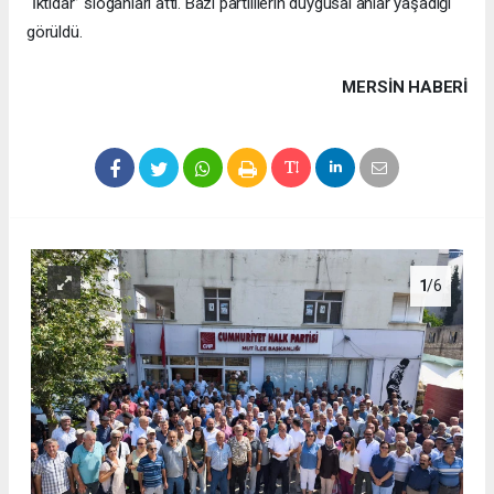
“İktidar” sloganları attı. Bazı partililerin duygusal anlar yaşadığı
görüldü.
MERSIN HABERİ
1
/6