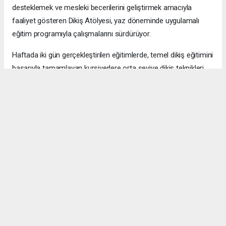
desteklemek ve mesleki becerilerini geliştirmek amacıyla
faaliyet gösteren Dikiş Atölyesi, yaz döneminde uygulamalı
eğitim programıyla çalışmalarını sürdürüyor.
Haftada iki gün gerçekleştirilen eğitimlerde, temel dikiş eğitimini
başarıyla tamamlayan kursiyerlere orta seviye dikiş teknikleri,
kalıp hazırlama, kumaş bilgisi, ürün tasarımı ve uygulama
becerileri kazandırılıyor. Böylece kadınların mesleki gelişimleri
desteklenirken üretim süreçlerinde daha aktif rol almaları
hedefleniyor.
EĞİTİMLE GELİŞEN BECERİLER ÜRETİME DÖNÜŞÜYOR
Dikiş Atölyesi, eğitim faaliyetlerinin yanı sıra Didim Belediyesi
bünyesinde kullanılan tekstil ürünlerinin bakım, onarım, tadilat
ve yenileme çalışmalarının gerçekleştirildiği bir hizmet alanı
olarak da faaliyet gösteriyor.
Personel kıyafetleri başta olmak üzere ihtiyaç duyulan çeşitli