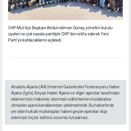
CHP Mut İlçe Başkanı Abdurrahman Günay, yönetim kurulu
üyeleri ve çok sayıda partiliyle CHP’den istifa ederek Yeni
Parti’ye katılacaklarını açıkladı.
Anadolu Ajansı (AA) İnternet Gazeteciler Federasyonu Haber
Ajansı (İgfa), Beyaz Haber Ajansı ve diğer ajanslar tarafından
eklenen tüm haberler, sitemizin editörlerinin müdahalesi
olmadan ajans kanallarından çekilmektedir. Bu haberlerde
yer alan hukuki muhataplar haberi geçen ajanslar olup
sitemizin hiç bir editörü sorumlu tutulamaz...