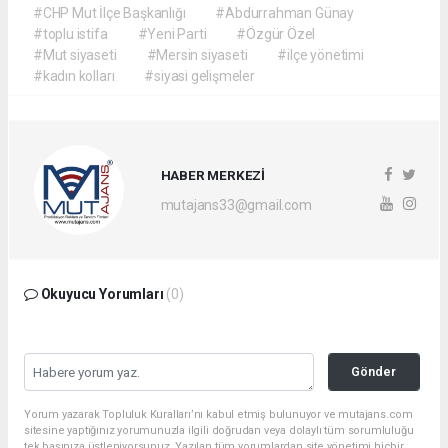
#CHP Mut İlçe Başkanlığı
#Abdurrahman Günay
#toplu istifa
#Yeni Parti
#Özgür Özel
#Mut siyaseti
#Mersin siyaseti
#ilçe yönetimi
#kadın kolları
#siyasi gelişmeler
HABER MERKEZİ
mutajans33@gmail.com
Okuyucu Yorumları
(0)
Gönder
Yorum yazarak Topluluk Kuralları’nı kabul etmiş bulunuyor ve mutajans.com
sitesine yaptığınız yorumunuzla ilgili doğrudan veya dolaylı tüm sorumluluğu
tek başınıza üstleniyorsunuz. Yazılan tüm yorumlardan site yönetimi hiçbir