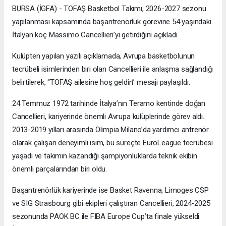
BURSA (İGFA) - TOFAŞ Basketbol Takımı, 2026-2027 sezonu
yapılanması kapsamında başantrenörlük görevine 54 yaşındaki
İtalyan koç Massimo Cancellieri’yi getirdiğini açıkladı.
Kulüpten yapılan yazılı açıklamada, Avrupa basketbolunun
tecrübeli isimlerinden biri olan Cancellieri ile anlaşma sağlandığı
belirtilerek, “TOFAŞ ailesine hoş geldin” mesajı paylaşıldı.
24 Temmuz 1972 tarihinde İtalya’nın Teramo kentinde doğan
Cancellieri, kariyerinde önemli Avrupa kulüplerinde görev aldı.
2013-2019 yılları arasında Olimpia Milano’da yardımcı antrenör
olarak çalışan deneyimli isim, bu süreçte EuroLeague tecrübesi
yaşadı ve takımın kazandığı şampiyonluklarda teknik ekibin
önemli parçalarından biri oldu.
Başantrenörlük kariyerinde ise Basket Ravenna, Limoges CSP
ve SIG Strasbourg gibi ekipleri çalıştıran Cancellieri, 2024-2025
sezonunda PAOK BC ile FIBA Europe Cup’ta finale yükseldi.