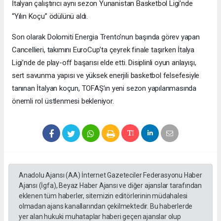
İtalyan çalıştırıcı aynı sezon Yunanistan Basketbol Ligi’nde
“Yılın Koçu” ödülünü aldı.
Son olarak Dolomiti Energia Trento’nun başında görev yapan
Cancellieri, takımını EuroCup’ta çeyrek finale taşırken İtalya
Ligi’nde de play-off başarısı elde etti. Disiplinli oyun anlayışı,
sert savunma yapısı ve yüksek enerjili basketbol felsefesiyle
tanınan İtalyan koçun, TOFAŞ’ın yeni sezon yapılanmasında
önemli rol üstlenmesi bekleniyor.
Anadolu Ajansı (AA) İnternet Gazeteciler Federasyonu Haber
Ajansı (İgfa), Beyaz Haber Ajansı ve diğer ajanslar tarafından
eklenen tüm haberler, sitemizin editörlerinin müdahalesi
olmadan ajans kanallarından çekilmektedir. Bu haberlerde
yer alan hukuki muhataplar haberi geçen ajanslar olup