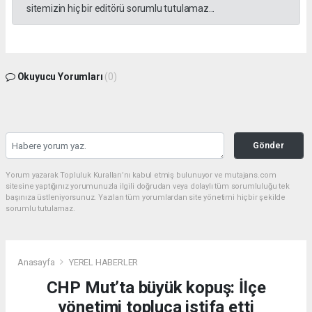
sitemizin hiç bir editörü sorumlu tutulamaz...
Okuyucu Yorumları
(0)
Gönder
Yorum yazarak Topluluk Kuralları’nı kabul etmiş bulunuyor ve mutajans.com
sitesine yaptığınız yorumunuzla ilgili doğrudan veya dolaylı tüm sorumluluğu tek
başınıza üstleniyorsunuz. Yazılan tüm yorumlardan site yönetimi hiçbir şekilde
sorumlu tutulamaz.
Anasayfa
YEREL HABERLER
CHP Mut’ta büyük kopuş: İlçe
yönetimi topluca istifa etti