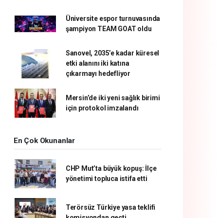
Üniversite espor turnuvasında
şampiyon TEAM GOAT oldu
Sanovel, 2035’e kadar küresel
etki alanını iki katına
çıkarmayı hedefliyor
Mersin’de iki yeni sağlık birimi
için protokol imzalandı
En Çok Okunanlar
CHP Mut’ta büyük kopuş: İlçe
yönetimi topluca istifa etti
Terörsüz Türkiye yasa teklifi
komisyondan geçti