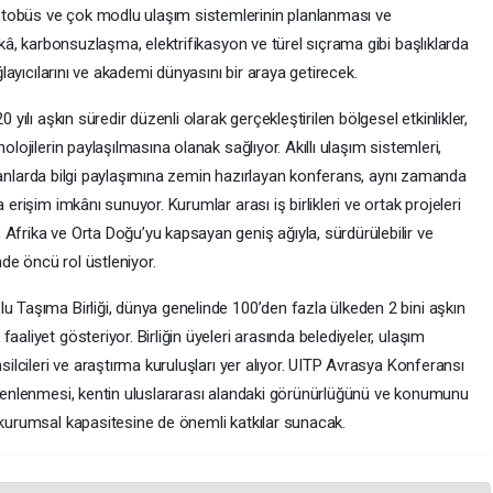
tobüs ve çok modlu ulaşım sistemlerinin planlanması ve
zekâ, karbonsuzlaşma, elektrifikasyon ve türel sıçrama gibi başlıklarda
ağlayıcılarını ve akademi dünyasını bir araya getirecek.
 yılı aşkın süredir düzenli olarak gerçekleştirilen bölgesel etkinlikler,
olojilerin paylaşılmasına olanak sağlıyor. Akıllı ulaşım sistemleri,
bi alanlarda bilgi paylaşımına zemin hazırlayan konferans, aynı zamanda
 erişim imkânı sunuyor. Kurumlar arası iş birlikleri ve ortak projeleri
Afrika ve Orta Doğu’yu kapsayan geniş ağıyla, sürdürülebilir ve
inde öncü rol üstleniyor.
u Taşıma Birliği, dünya genelinde 100’den fazla ülkeden 2 bini aşkın
aaliyet gösteriyor. Birliğin üyeleri arasında belediyeler, ulaşım
msilcileri ve araştırma kuruluşları yer alıyor. UITP Avrasya Konferansı
düzenlenmesi, kentin uluslararası alandaki görünürlüğünü ve konumunu
 kurumsal kapasitesine de önemli katkılar sunacak.