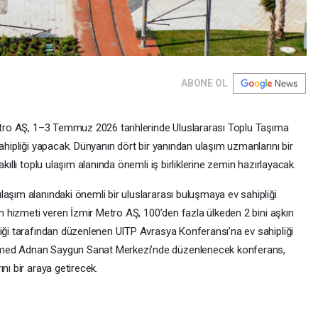
ABONE OL
Metro AŞ, 1–3 Temmuz 2026 tarihlerinde Uluslararası Toplu Taşıma
sahipliği yapacak. Dünyanın dört bir yanından ulaşım uzmanlarını bir
kıllı toplu ulaşım alanında önemli iş birliklerine zemin hazırlayacak.
aşım alanındaki önemli bir uluslararası buluşmaya ev sahipliği
şım hizmeti veren İzmir Metro AŞ, 100’den fazla ülkeden 2 bini aşkın
liği tarafından düzenlenen UITP Avrasya Konferansı’na ev sahipliği
hmed Adnan Saygun Sanat Merkezi’nde düzenlenecek konferans,
nı bir araya getirecek.