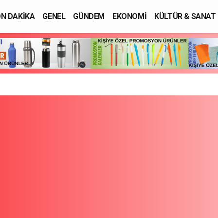
N DAKİKA
GENEL
GÜNDEM
EKONOMİ
KÜLTÜR & SANAT
SAĞLIK
EĞİTİM
ASAYİŞ