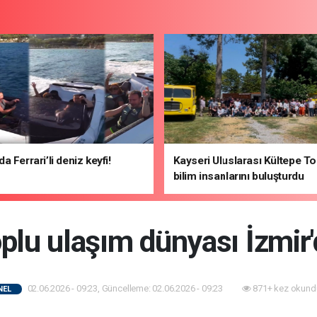
 Ferrari’li deniz keyfi!
Kayseri Uluslarası Kültepe To
bilim insanlarını buluşturdu
oplu ulaşım dünyası İzmir
02.06.2026 - 09:23, Güncelleme: 02.06.2026 - 09:23
871+ kez okund
NEL