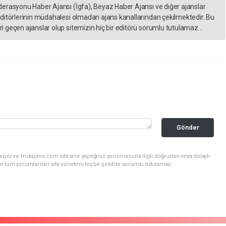
derasyonu Haber Ajansı (İgfa), Beyaz Haber Ajansı ve diğer ajanslar
editörlerinin müdahalesi olmadan ajans kanallarından çekilmektedir. Bu
 geçen ajanslar olup sitemizin hiç bir editörü sorumlu tutulamaz...
Gönder
uyor ve mutajans.com sitesine yaptığınız yorumunuzla ilgili doğrudan veya dolaylı
n tüm yorumlardan site yönetimi hiçbir şekilde sorumlu tutulamaz.