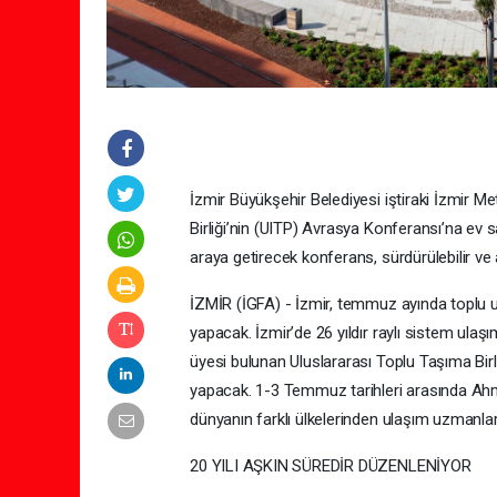
İzmir Büyükşehir Belediyesi iştiraki İzmir 
Birliği’nin (UITP) Avrasya Konferansı’na ev 
araya getirecek konferans, sürdürülebilir ve a
İZMİR (İGFA) - İzmir, temmuz ayında toplu ul
yapacak. İzmir’de 26 yıldır raylı sistem ula
üyesi bulunan Uluslararası Toplu Taşıma Bir
yapacak. 1-3 Temmuz tarihleri arasında A
dünyanın farklı ülkelerinden ulaşım uzmanları
20 YILI AŞKIN SÜREDİR DÜZENLENİYOR