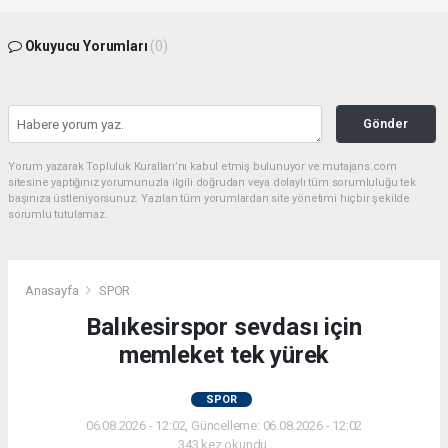
Okuyucu Yorumları
(0)
Gönder
Yorum yazarak Topluluk Kuralları’nı kabul etmiş bulunuyor ve mutajans.com
sitesine yaptığınız yorumunuzla ilgili doğrudan veya dolaylı tüm sorumluluğu tek
başınıza üstleniyorsunuz. Yazılan tüm yorumlardan site yönetimi hiçbir şekilde
sorumlu tutulamaz.
Anasayfa
SPOR
Balıkesirspor sevdası için
memleket tek yürek
SPOR
06.08.2026 - 12:02, Güncelleme: 06.08.2026 - 12:02
343 kez okundu.