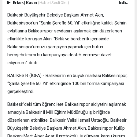
Erkek
|
Kadın
(Haberi Sesli Oku)
Balıkesir Büyükşehir Belediye Başkanı Ahmet Akın,
Balıkesirspor’un “Şanla Şerefle 60. Yıl” etkinliğine katıldı. Şehrin
evlatlarına Balıkesirspor sevdasını aşılamak için düzenlenen
etkinlikte konuşan Akın, “Birlik ve beraberlik içerisinde
Balıkesirspor’umuzu şampiyon yapmak için bütün
hemşehrilerimi bu kampanyaya destek vermeye davet
ediyorum.” dedi.
BALIKESİR (İGFA) - Balıkesir’in en büyük markası Balıkesirspor,
“Şanla Şerefle 60. Yıl” etkinliğinde 100 bin forma kampanyası
gerçekleştirdi.
Balıkesir’deki tüm öğrencilere Balıkesirspor aidiyetini aşılamak
amacıyla Balıkesir İl Milli Eğitim Müdürlüğü iş birliğinde
düzenlenen etkinlikte; Balıkesir Valisi İsmail Ustaoğlu, Balıkesir
Büyükşehir Belediye Başkanı Ahmet Akın, Balıkesirspor Kulüp
Başkanı Mert Alper Acar, il protokolü, iş dünyası, kamu kurum