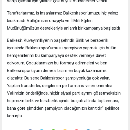
sahip çıkmak için yıllardır çok büyük mücadeleler verildi.
Taraftarlarımız, iş insanlarımız Balıkesirspor’umuzu hiç yalnız
bırakmadı. Valiliğimizin onayıyla ve İl Milli Eğitim
Müdürlüğümüzün destekleriyle anlamlı bir kampanya başlatıldı.
Balıkesir, Kuvayımilliye’nin başşehridir. Birlik ve beraberlik
içerisinde Balıkesirspor’umuzu şampiyon yapmak için bütün
hemşehrilerimi bu kampanyaya destek vermeye davet
ediyorum. Çocuklarımızın bu formayı edinmeleri ve ben
Balıkesirsporluyum demesi bizim en büyük kazancımız
olacaktır. Bu sene Balıkesirspor şampiyonluğa çok yakın.
Yapılan transferler, sergilenen performans ve en önemlisi
Vali’mizin önderliğinde, hiçbir siyasi parti ayrımı gözetmeksizin
hepimizin birlik ve beraberlik içinde bu çatı altında toplanması,
bana göre şimdiden şampiyon olacağımızın kanıtıdır.” şeklinde
konuştu.