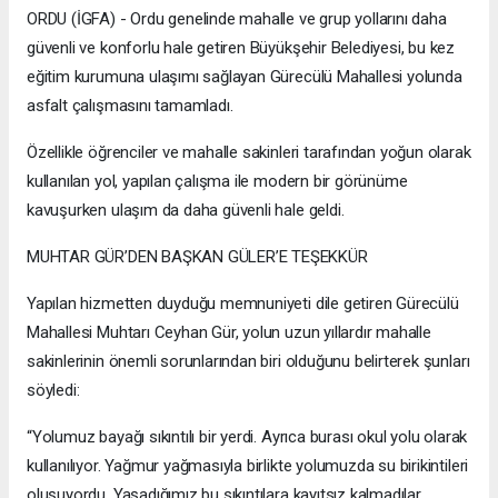
ORDU (İGFA) - Ordu genelinde mahalle ve grup yollarını daha
güvenli ve konforlu hale getiren Büyükşehir Belediyesi, bu kez
eğitim kurumuna ulaşımı sağlayan Gürecülü Mahallesi yolunda
asfalt çalışmasını tamamladı.
Özellikle öğrenciler ve mahalle sakinleri tarafından yoğun olarak
kullanılan yol, yapılan çalışma ile modern bir görünüme
kavuşurken ulaşım da daha güvenli hale geldi.
MUHTAR GÜR’DEN BAŞKAN GÜLER’E TEŞEKKÜR
Yapılan hizmetten duyduğu memnuniyeti dile getiren Gürecülü
Mahallesi Muhtarı Ceyhan Gür, yolun uzun yıllardır mahalle
sakinlerinin önemli sorunlarından biri olduğunu belirterek şunları
söyledi:
“Yolumuz bayağı sıkıntılı bir yerdi. Ayrıca burası okul yolu olarak
kullanılıyor. Yağmur yağmasıyla birlikte yolumuzda su birikintileri
oluşuyordu. Yaşadığımız bu sıkıntılara kayıtsız kalmadılar.