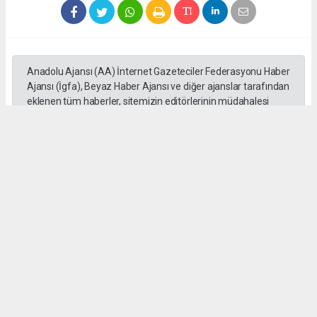
Anadolu Ajansı (AA) İnternet Gazeteciler Federasyonu Haber
Ajansı (İgfa), Beyaz Haber Ajansı ve diğer ajanslar tarafından
eklenen tüm haberler, sitemizin editörlerinin müdahalesi
olmadan ajans kanallarından çekilmektedir. Bu haberlerde
yer alan hukuki muhataplar haberi geçen ajanslar olup
sitemizin hiç bir editörü sorumlu tutulamaz...
Okuyucu Yorumları
(0)
Gönder
Yorum yazarak Topluluk Kuralları’nı kabul etmiş bulunuyor ve mutajans.com
sitesine yaptığınız yorumunuzla ilgili doğrudan veya dolaylı tüm sorumluluğu tek