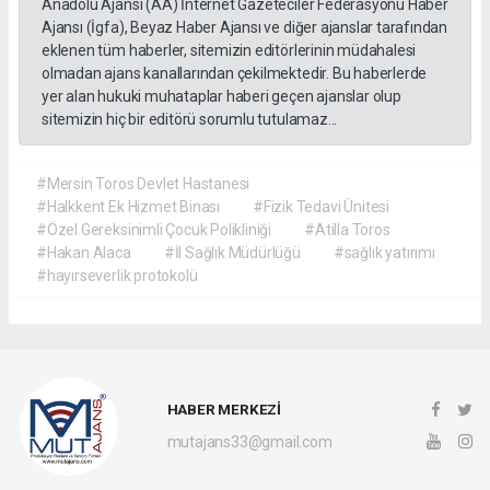
Anadolu Ajansı (AA) İnternet Gazeteciler Federasyonu Haber
Ajansı (İgfa), Beyaz Haber Ajansı ve diğer ajanslar tarafından
eklenen tüm haberler, sitemizin editörlerinin müdahalesi
olmadan ajans kanallarından çekilmektedir. Bu haberlerde
yer alan hukuki muhataplar haberi geçen ajanslar olup
sitemizin hiç bir editörü sorumlu tutulamaz...
#Mersin Toros Devlet Hastanesi
#Halkkent Ek Hizmet Binası
#Fizik Tedavi Ünitesi
#Özel Gereksinimli Çocuk Polikliniği
#Atilla Toros
#Hakan Alaca
#İl Sağlık Müdürlüğü
#sağlık yatırımı
#hayırseverlik protokolü
HABER MERKEZİ
mutajans33@gmail.com