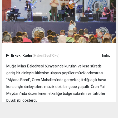
Erkek
|
Kadın
(Haberi Sesli Oku)
Muğla Milas Belediyesi bünyesinde kurulan ve kısa sürede
geniş bir dinleyici kitlesine ulaşan popüler müzik orkestrası
"Mylasa Band", Ören Mahallesi’nde gerçekleştirdiği açık hava
konseriyle dinleyicilere müzik dolu bir gece yaşattı. Ören Yalı
Meydanı’nda düzenlenen etkinliğe bölge sakinleri ve tatilciler
büyük ilgi gösterdi.
MUĞLA (İGFA) - ​Zengin repertuvarıyla sahne alan Mylasa Band;