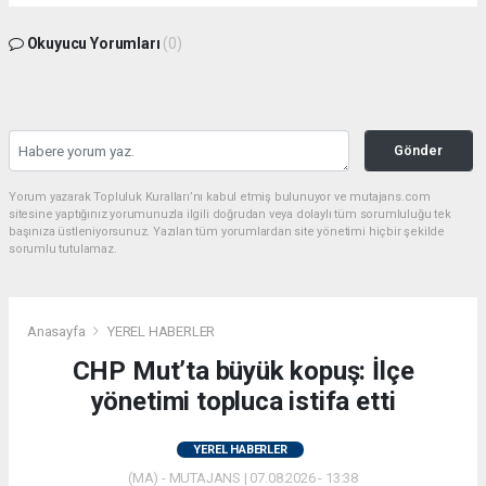
Okuyucu Yorumları
(0)
Gönder
Yorum yazarak Topluluk Kuralları’nı kabul etmiş bulunuyor ve mutajans.com
sitesine yaptığınız yorumunuzla ilgili doğrudan veya dolaylı tüm sorumluluğu tek
başınıza üstleniyorsunuz. Yazılan tüm yorumlardan site yönetimi hiçbir şekilde
sorumlu tutulamaz.
Anasayfa
YEREL HABERLER
CHP Mut’ta büyük kopuş: İlçe
yönetimi topluca istifa etti
YEREL HABERLER
(MA) - MUTAJANS | 07.08.2026 - 13:38