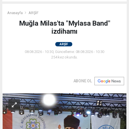
Anasayfa
ARŞİF
Muğla Milas'ta "Mylasa Band"
izdihamı
ARŞİF
08.08.2026 - 10:30, Güncelleme: 08.08.2026 - 10:30
254 kez okundu.
ABONE OL