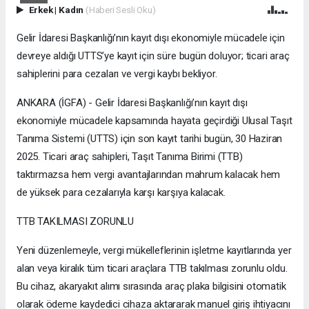
Erkek
|
Kadın
(Haberi Sesli Oku)
Gelir İdaresi Başkanlığı’nın kayıt dışı ekonomiyle mücadele için
devreye aldığı UTTS’ye kayıt için süre bugün doluyor; ticari araç
sahiplerini para cezaları ve vergi kaybı bekliyor.
ANKARA (İGFA) - Gelir İdaresi Başkanlığı’nın kayıt dışı
ekonomiyle mücadele kapsamında hayata geçirdiği Ulusal Taşıt
Tanıma Sistemi (UTTS) için son kayıt tarihi bugün, 30 Haziran
2025. Ticari araç sahipleri, Taşıt Tanıma Birimi (TTB)
taktırmazsa hem vergi avantajlarından mahrum kalacak hem
de yüksek para cezalarıyla karşı karşıya kalacak.
TTB TAKILMASI ZORUNLU
Yeni düzenlemeyle, vergi mükelleflerinin işletme kayıtlarında yer
alan veya kiralık tüm ticari araçlara TTB takılması zorunlu oldu.
Bu cihaz, akaryakıt alımı sırasında araç plaka bilgisini otomatik
olarak ödeme kaydedici cihaza aktararak manuel giriş ihtiyacını