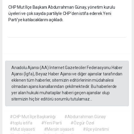
CHP Mut İlçe Başkanı Abdurrahman Günay, yönetim kurulu
üyeleri ve çok sayıda partiliyle CHP’den istifa ederek Yeni
Parti’ye katılacaklarını açıkladı.
Anadolu Ajansı (AA) İnternet Gazeteciler Federasyonu Haber
Ajansı (İgfa), Beyaz Haber Ajansı ve diğer ajanslar tarafından
eklenen tüm haberler, sitemizin editörlerinin müdahalesi
olmadan ajans kanallarından çekilmektedir. Bu haberlerde
yer alan hukuki muhataplar haberi geçen ajanslar olup
sitemizin hiç bir editörü sorumlu tutulamaz...
#CHP Mut İlçe Başkanlığı
#Abdurrahman Günay
#toplu istifa
#Yeni Parti
#Özgür Özel
#Mut siyaseti
#Mersin siyaseti
#ilçe yönetimi