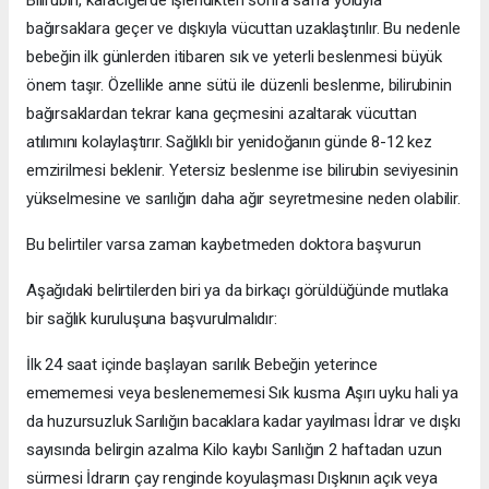
bağırsaklara geçer ve dışkıyla vücuttan uzaklaştırılır. Bu nedenle
bebeğin ilk günlerden itibaren sık ve yeterli beslenmesi büyük
önem taşır. Özellikle anne sütü ile düzenli beslenme, bilirubinin
bağırsaklardan tekrar kana geçmesini azaltarak vücuttan
atılımını kolaylaştırır. Sağlıklı bir yenidoğanın günde 8-12 kez
emzirilmesi beklenir. Yetersiz beslenme ise bilirubin seviyesinin
yükselmesine ve sarılığın daha ağır seyretmesine neden olabilir.
Bu belirtiler varsa zaman kaybetmeden doktora başvurun
Aşağıdaki belirtilerden biri ya da birkaçı görüldüğünde mutlaka
bir sağlık kuruluşuna başvurulmalıdır:
İlk 24 saat içinde başlayan sarılık Bebeğin yeterince
emememesi veya beslenememesi Sık kusma Aşırı uyku hali ya
da huzursuzluk Sarılığın bacaklara kadar yayılması İdrar ve dışkı
sayısında belirgin azalma Kilo kaybı Sarılığın 2 haftadan uzun
sürmesi İdrarın çay renginde koyulaşması Dışkının açık veya