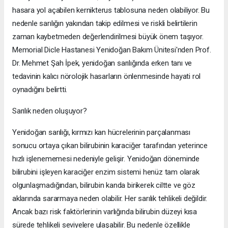
hasara yol açabilen kernikterus tablosuna neden olabiliyor. Bu
nedenle sarılığın yakından takip edilmesi ve riskli belirtilerin
zaman kaybetmeden değerlendirilmesi büyük önem taşıyor.
Memorial Dicle Hastanesi Yenidoğan Bakım Ünitesi'nden Prof.
Dr. Mehmet Şah İpek, yenidoğan sarılığında erken tanı ve
tedavinin kalıcı nörolojik hasarların önlenmesinde hayati rol
oynadığını belirtti.
Sarılık neden oluşuyor?
Yenidoğan sarılığı, kırmızı kan hücrelerinin parçalanması
sonucu ortaya çıkan bilirubinin karaciğer tarafından yeterince
hızlı işlenememesi nedeniyle gelişir. Yenidoğan döneminde
bilirubini işleyen karaciğer enzim sistemi henüz tam olarak
olgunlaşmadığından, bilirubin kanda birikerek ciltte ve göz
aklarında sararmaya neden olabilir. Her sarılık tehlikeli değildir.
Ancak bazı risk faktörlerinin varlığında bilirubin düzeyi kısa
sürede tehlikeli seviyelere ulaşabilir. Bu nedenle özellikle