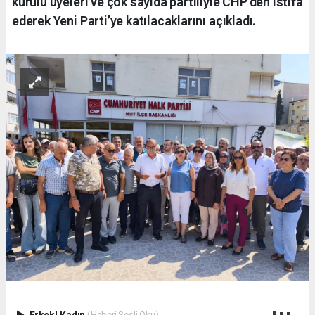
kurulu üyeleri ve çok sayıda partiliyle CHP’den istifa
ederek Yeni Parti’ye katılacaklarını açıkladı.
Erkek
|
Kadın
(Haberi Sesli Oku)