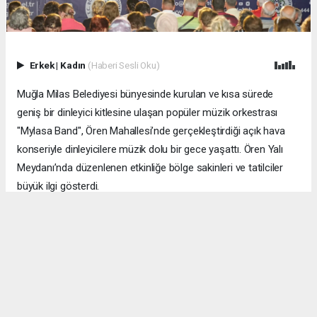
Erkek
|
Kadın
(Haberi Sesli Oku)
Muğla Milas Belediyesi bünyesinde kurulan ve kısa sürede
geniş bir dinleyici kitlesine ulaşan popüler müzik orkestrası
"Mylasa Band", Ören Mahallesi’nde gerçekleştirdiği açık hava
konseriyle dinleyicilere müzik dolu bir gece yaşattı. Ören Yalı
Meydanı’nda düzenlenen etkinliğe bölge sakinleri ve tatilciler
büyük ilgi gösterdi.
MUĞLA (İGFA) - ​Zengin repertuvarıyla sahne alan Mylasa Band;
Türk pop müziğinin unutulmaz klasiklerinden günümüzün
sevilen eserlerine, enerjik yabancı parçalardan nostaljik
şarkılara kadar uzanan geniş yelpazesiyle dinleyicileri büyüledi.
Konsere katılan yüzlerce müziksever, şarkılara hep bir ağızdan
eşlik ederek gecenin coşkusuna ortak oldu.