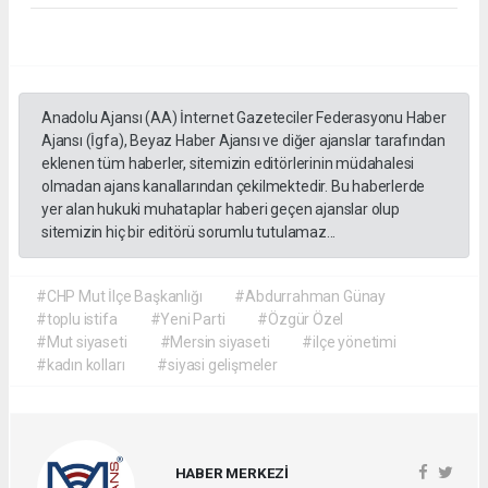
Anadolu Ajansı (AA) İnternet Gazeteciler Federasyonu Haber
Ajansı (İgfa), Beyaz Haber Ajansı ve diğer ajanslar tarafından
eklenen tüm haberler, sitemizin editörlerinin müdahalesi
olmadan ajans kanallarından çekilmektedir. Bu haberlerde
yer alan hukuki muhataplar haberi geçen ajanslar olup
sitemizin hiç bir editörü sorumlu tutulamaz...
#CHP Mut İlçe Başkanlığı
#Abdurrahman Günay
#toplu istifa
#Yeni Parti
#Özgür Özel
#Mut siyaseti
#Mersin siyaseti
#ilçe yönetimi
#kadın kolları
#siyasi gelişmeler
HABER MERKEZİ