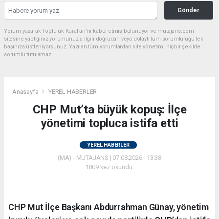
Gönder
Yorum yazarak Topluluk Kuralları’nı kabul etmiş bulunuyor ve mutajans.com
sitesine yaptığınız yorumunuzla ilgili doğrudan veya dolaylı tüm sorumluluğu tek
başınıza üstleniyorsunuz. Yazılan tüm yorumlardan site yönetimi hiçbir şekilde
sorumlu tutulamaz.
Anasayfa
YEREL HABERLER
CHP Mut’ta büyük kopuş: İlçe
yönetimi topluca istifa etti
YEREL HABERLER
(MA) - MUTAJANS | 07.08.2026 - 13:38
1809 kez okundu.
CHP Mut İlçe Başkanı Abdurrahman Günay, yönetim