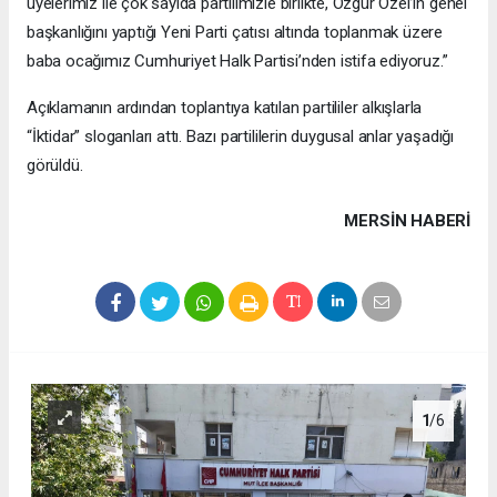
üyelerimiz ile çok sayıda partilimizle birlikte, Özgür Özel’in genel
başkanlığını yaptığı Yeni Parti çatısı altında toplanmak üzere
baba ocağımız Cumhuriyet Halk Partisi’nden istifa ediyoruz.”
Açıklamanın ardından toplantıya katılan partililer alkışlarla
“İktidar” sloganları attı. Bazı partililerin duygusal anlar yaşadığı
görüldü.
MERSIN HABERİ
1
/6