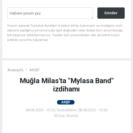
Gönder
Yorum yazarak Topluluk Kuralları’nı kabul etmiş bulunuyor ve mutajans.com
sitesine yaptığınız yorumunuzla ilgili doğrudan veya dolaylı tüm sorumluluğu
tek başınıza üstleniyorsunuz. Yazılan tüm yorumlardan site yönetimi hiçbir
şekilde sorumlu tutulamaz.
Anasayfa
ARŞİF
Muğla Milas'ta "Mylasa Band"
izdihamı
ARŞİF
08.08.2026 - 10:30, Güncelleme: 08.08.2026 - 10:30
56 kez okundu.