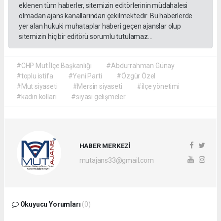
eklenen tüm haberler, sitemizin editörlerinin müdahalesi
olmadan ajans kanallarından çekilmektedir. Bu haberlerde
yer alan hukuki muhataplar haberi geçen ajanslar olup
sitemizin hiç bir editörü sorumlu tutulamaz...
#CHP Mut İlçe Başkanlığı
#Abdurrahman Günay
#toplu istifa
#Yeni Parti
#Özgür Özel
#Mut siyaseti
#Mersin siyaseti
#ilçe yönetimi
#kadın kolları
#siyasi gelişmeler
HABER MERKEZİ
mutajans33@gmail.com
Okuyucu Yorumları
(0)