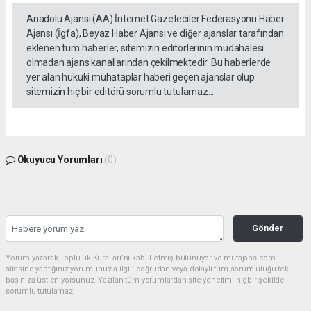
Anadolu Ajansı (AA) İnternet Gazeteciler Federasyonu Haber
Ajansı (İgfa), Beyaz Haber Ajansı ve diğer ajanslar tarafından
eklenen tüm haberler, sitemizin editörlerinin müdahalesi
olmadan ajans kanallarından çekilmektedir. Bu haberlerde
yer alan hukuki muhataplar haberi geçen ajanslar olup
sitemizin hiç bir editörü sorumlu tutulamaz...
Okuyucu Yorumları
(0)
Gönder
Yorum yazarak Topluluk Kuralları’nı kabul etmiş bulunuyor ve mutajans.com
sitesine yaptığınız yorumunuzla ilgili doğrudan veya dolaylı tüm sorumluluğu tek
başınıza üstleniyorsunuz. Yazılan tüm yorumlardan site yönetimi hiçbir şekilde
sorumlu tutulamaz.