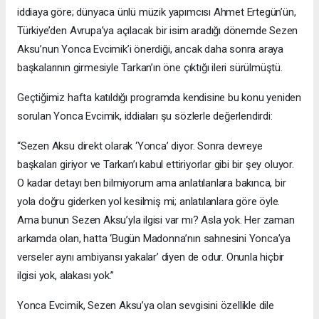
iddiaya göre; dünyaca ünlü müzik yapımcısı Ahmet Ertegün’ün,
Türkiye’den Avrupa’ya açılacak bir isim aradığı dönemde Sezen
Aksu’nun Yonca Evcimik’i önerdiği, ancak daha sonra araya
başkalarının girmesiyle Tarkan’ın öne çıktığı ileri sürülmüştü.
Geçtiğimiz hafta katıldığı programda kendisine bu konu yeniden
sorulan Yonca Evcimik, iddiaları şu sözlerle değerlendirdi:
“Sezen Aksu direkt olarak ‘Yonca’ diyor. Sonra devreye
başkaları giriyor ve Tarkan’ı kabul ettiriyorlar gibi bir şey oluyor.
O kadar detayı ben bilmiyorum ama anlatılanlara bakınca, bir
yola doğru giderken yol kesilmiş mi; anlatılanlara göre öyle.
Ama bunun Sezen Aksu’yla ilgisi var mı? Asla yok. Her zaman
arkamda olan, hatta ‘Bugün Madonna’nın sahnesini Yonca’ya
verseler aynı ambiyansı yakalar’ diyen de odur. Onunla hiçbir
ilgisi yok, alakası yok.”
Yonca Evcimik, Sezen Aksu’ya olan sevgisini özellikle dile