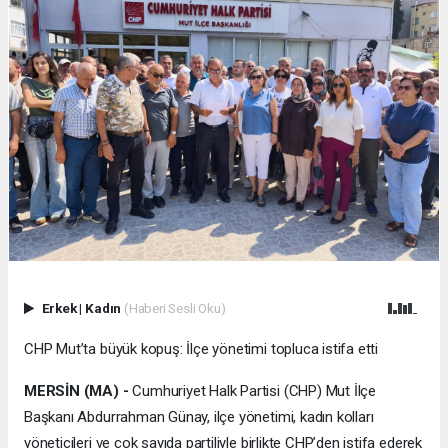
Erkek
|
Kadın
(Haberi Sesli Oku)
CHP Mut’ta büyük kopuş: İlçe yönetimi topluca istifa etti
MERSİN (MA) -
Cumhuriyet Halk Partisi (CHP) Mut İlçe
Başkanı Abdurrahman Günay, ilçe yönetimi, kadın kolları
yöneticileri ve çok sayıda partiliyle birlikte CHP’den istifa ederek