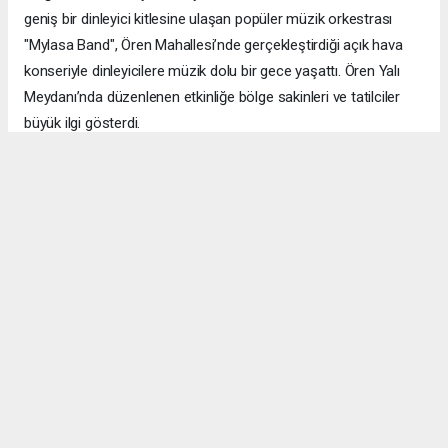
geniş bir dinleyici kitlesine ulaşan popüler müzik orkestrası
"Mylasa Band", Ören Mahallesi’nde gerçekleştirdiği açık hava
konseriyle dinleyicilere müzik dolu bir gece yaşattı. Ören Yalı
Meydanı’nda düzenlenen etkinliğe bölge sakinleri ve tatilciler
büyük ilgi gösterdi.
MUĞLA (İGFA) - ​Zengin repertuvarıyla sahne alan Mylasa Band;
Türk pop müziğinin unutulmaz klasiklerinden günümüzün
sevilen eserlerine, enerjik yabancı parçalardan nostaljik
şarkılara kadar uzanan geniş yelpazesiyle dinleyicileri büyüledi.
Konsere katılan yüzlerce müziksever, şarkılara hep bir ağızdan
eşlik ederek gecenin coşkusuna ortak oldu.
​Ören’in eşsiz atmosferinde gerçekleşen konserde orkestranın
sergilediği performans izleyicilerden uzun süre alkış aldı.
Başkan Topuz’dan çiçek ve plaket takdimi…
Muğla Milas Belediye Başkanı Fevzi Topuz, konsere kısa bir ara