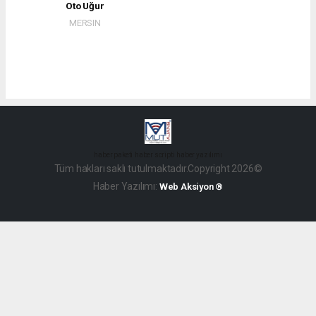
Oto Uğur
MERSIN
haber paketi
haber scripti
haber yazılımı
Tüm hakları saklı tutulmaktadır.Copyright 2026©
Haber Yazılımı:
Web Aksiyon ®