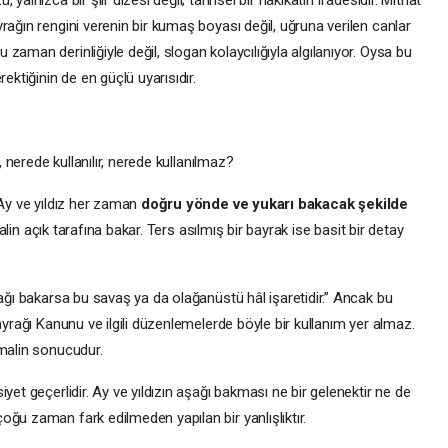
rağın rengini verenin bir kumaş boyası değil, uğruna verilen canlar
aman derinliğiyle değil, slogan kolaycılığıyla algılanıyor. Oysa bu
ektiğinin de en güçlü uyarısıdır.
, nerede kullanılır, nerede kullanılmaz?
 Ay ve yıldız her zaman
doğru yönde ve yukarı bakacak şekilde
lalin açık tarafına bakar. Ters asılmış bir bayrak ise basit bir detay
şağı bakarsa bu savaş ya da olağanüstü hâl işaretidir.” Ancak bu
ayrağı Kanunu ve ilgili düzenlemelerde böyle bir kullanım yer almaz.
hmalin sonucudur.
yet geçerlidir. Ay ve yıldızın aşağı bakması ne bir gelenektir ne de
ğu zaman fark edilmeden yapılan bir yanlışlıktır.