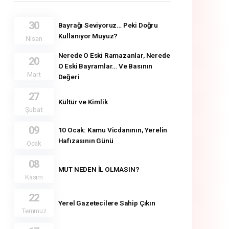
30
Bayrağı Seviyoruz… Peki Doğru
Kullanıyor Muyuz?
Nisan
Nerede O Eski Ramazanlar, Nerede
20
O Eski Bayramlar… Ve Basının
Mart
Değeri
27
Kültür ve Kimlik
Şubat
09
10 Ocak: Kamu Vicdanının, Yerelin
Hafızasının Günü
Ocak
08
MUT NEDEN İL OLMASIN?
Kasım
22
Yerel Gazetecilere Sahip Çıkın
Temmuz