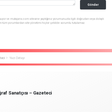
Gönder
uyor ve mutajans.com sitesine yaptığınız yorumunuzla ilgili doğrudan veya dolaylı
n tüm yorumlardan site yönetimi hiçbir şekilde sorumlu tutulamaz.
teci
Yazı Detayı
raf Sanatçısı – Gazeteci