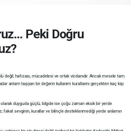
ruz… Peki Doğru
uz?
lü değil; hafızası, mücadelesi ve ortak vicdanıdır. Ancak mesele tam
dar anlam taşıyan bir değerin kullanım kurallarını gerçekten kaç kişi
larak duyguda güçlü, bilgide ise çoğu zaman eksik bir yerde
; fakat sevginin, kurallar ve bilinçle desteklenmediği yerde anlamın
alnızca bir şiir dizesi değil; tarihsel bir hakikatin ifadesidir. Mithat