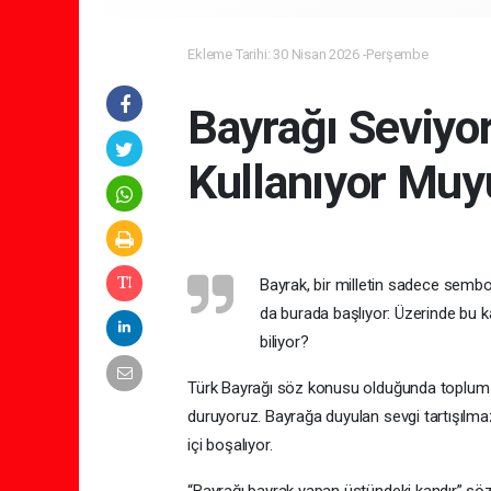
Ekleme Tarihi: 30 Nisan 2026 -Perşembe
Bayrağı Seviyo
Kullanıyor Muy
Bayrak, bir milletin sadece sembo
da burada başlıyor: Üzerinde bu ka
biliyor?
Türk Bayrağı söz konusu olduğunda toplum o
duruyoruz. Bayrağa duyulan sevgi tartışılmaz
içi boşalıyor.
“Bayrağı bayrak yapan üstündeki kandır” sözü, y