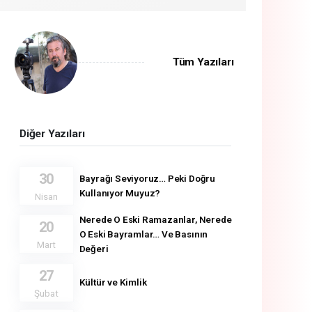
Tüm Yazıları
Diğer Yazıları
30
Bayrağı Seviyoruz… Peki Doğru
Kullanıyor Muyuz?
Nisan
Nerede O Eski Ramazanlar, Nerede
20
O Eski Bayramlar… Ve Basının
Mart
Değeri
27
Kültür ve Kimlik
Şubat