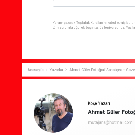
Yorum yazarak Topluluk Kuralları’nı kabul etmiş bulun
tüm sorumluluğu tek başınıza üstleniyorsunuz. Yazıla
Anasayfa
Yazarlar
Ahmet Güler Fotoğraf Sanatçısı – Gaze
Köşe Yazarı
Ahmet Güler Fotoğ
mutajans@hotmail.com