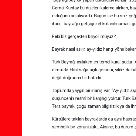
Cemal Kuntay bu dizeleri kaleme alırken, bay
olduğunu anlatıyordu. Bugün ise bu söz çoğu z
ifade, bayrağın gelişigüzel kullanılmaması ger
Peki biz gerçekten biliyor muyuz?
Bayrak nasıl asılır, ay-yıldız hangi yöne bakar
Türk Bayrağı asılırken en temel kural şudur:
olmalıdır. Hilal sağa açık görünür, yıldız da hi
değil; doğrudan bir hatadır.
Toplumda yaygın bir inanış var: “Ay-yıldız a
düşüncenin resmî bir karşılığı yoktur. Türk B
Ters bayrak, çoğu zaman bilgisizlik ya da i
Kürsülere takılan bayraklarda da aynı hassasi
sembolik bir zorunluluk… Aksine, bu durum ço