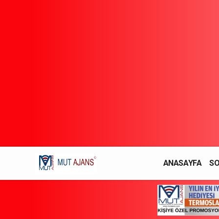
ANASAYFA
SO
YAŞAM / MODA