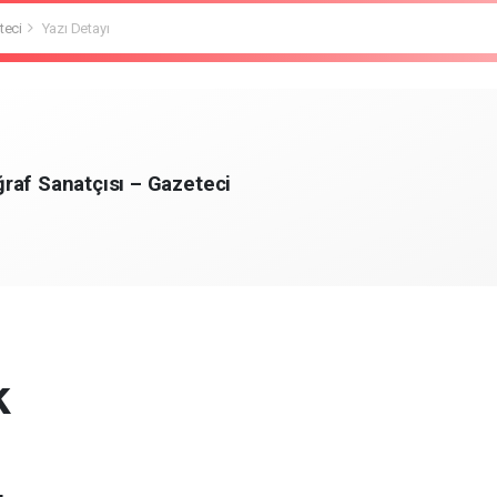
teci
Yazı Detayı
raf Sanatçısı – Gazeteci
k