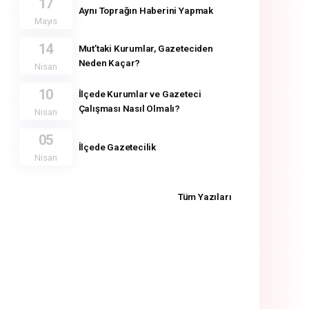
17
Aynı Toprağın Haberini Yapmak
Mayıs
14
Mut’taki Kurumlar, Gazeteciden
Neden Kaçar?
Nisan
10
İlçede Kurumlar ve Gazeteci
Çalışması Nasıl Olmalı?
Nisan
05
İlçede Gazetecilik
Nisan
Tüm Yazıları