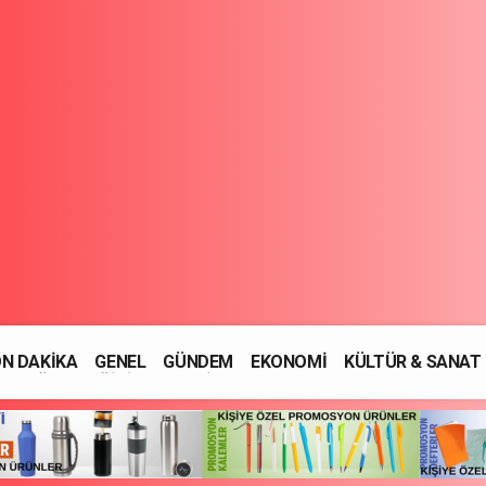
N DAKİKA
GENEL
GÜNDEM
EKONOMİ
KÜLTÜR & SANAT
SAĞLIK
EĞİTİM
ASAYİŞ