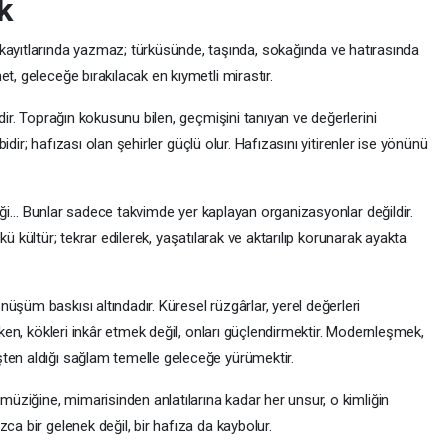
k
us kayıtlarında yazmaz; türküsünde, taşında, sokağında ve hatırasında
t, geleceğe bırakılacak en kıymetli mirastır.
ldir. Toprağın kokusunu bilen, geçmişini tanıyan ve değerlerini
ibidir; hafızası olan şehirler güçlü olur. Hafızasını yitirenler ise yönünü
inliği… Bunlar sadece takvimde yer kaplayan organizasyonlar değildir.
Çünkü kültür; tekrar edilerek, yaşatılarak ve aktarılıp korunarak ayakta
üşüm baskısı altındadır. Küresel rüzgârlar, yerel değerleri
reken, kökleri inkâr etmek değil, onları güçlendirmektir. Modernleşmek,
ten aldığı sağlam temelle geleceğe yürümektir.
 müziğine, mimarisinden anlatılarına kadar her unsur, o kimliğin
ca bir gelenek değil, bir hafıza da kaybolur.