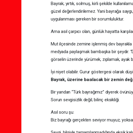
Bayrak; yırtık, solmuş, kirli şekilde kullanıl
güzel değerlendirilemez. Yani bayrağa saygı,
uygulanması gereken bir sorumluluktur.
Ama asıl çarpıcı olan, günlük hayatta karşılaş
Mut ilçesinde zemine işlenmiş dev bayrakla
medyada paylaşmak bambaşka bir şeydir. “Dü
görselin üzerinde yürümek, zıplamak, ayak 
İyi niyet olabilir. Gurur göstergesi olarak d
Bayrak, üzerine basılacak bir zemin deği
Bir yandan “Türk bayrağımız” diyerek övünüyo
Sorun sevgisizlik değil; bilinç eksikliği.
Asıl soru şu:
Biz bayrağı gerçekten seviyor muyuz, yoks
Sevgi, bilgiyle tamamlanmadığında eksik kal