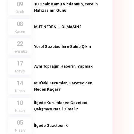
09
10 Ocak: Kamu Vicdanının, Yerelin
Hafızasının Günü
Ocak
08
MUT NEDEN İL OLMASIN?
Kasım
22
Yerel Gazetecilere Sahip Çıkın
Temmuz
17
Aynı Toprağın Haberini Yapmak
Mayıs
14
Mut’taki Kurumlar, Gazeteciden
Neden Kaçar?
Nisan
10
İlçede Kurumlar ve Gazeteci
Çalışması Nasıl Olmalı?
Nisan
05
İlçede Gazetecilik
Nisan