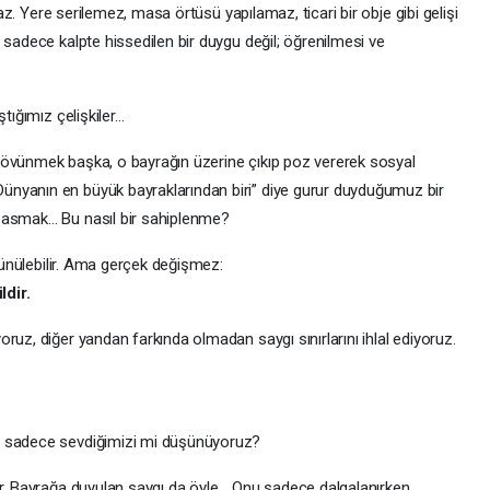
amaz. Yere serilemez, masa örtüsü yapılamaz, ticari bir obje gibi gelişi
 sadece kalpte hissedilen bir duygu değil; öğrenilmesi ve
tığımız çelişkiler…
 övünmek başka, o bayrağın üzerine çıkıp poz vererek sosyal
nyanın en büyük bayraklarından biri” diye gurur duyduğumuz bir
basmak… Bu nasıl bir sahiplenme?
üşünülebilir. Ama gerçek değişmez:
ldir.
ruz, diğer yandan farkında olmadan saygı sınırlarını ihlal ediyoruz.
a sadece sevdiğimizi mi düşünüyoruz?
ır. Bayrağa duyulan saygı da öyle… Onu sadece dalgalanırken