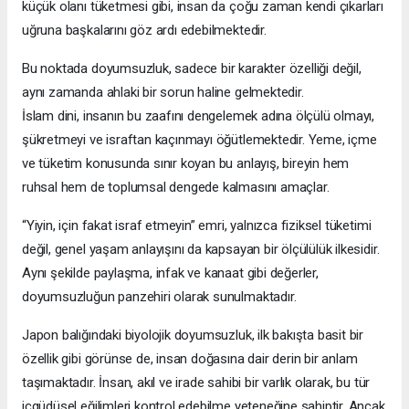
küçük olanı tüketmesi gibi, insan da çoğu zaman kendi çıkarları
uğruna başkalarını göz ardı edebilmektedir.
Bu noktada doyumsuzluk, sadece bir karakter özelliği değil,
aynı zamanda ahlaki bir sorun haline gelmektedir.
İslam dini, insanın bu zaafını dengelemek adına ölçülü olmayı,
şükretmeyi ve israftan kaçınmayı öğütlemektedir. Yeme, içme
ve tüketim konusunda sınır koyan bu anlayış, bireyin hem
ruhsal hem de toplumsal dengede kalmasını amaçlar.
“Yiyin, için fakat israf etmeyin” emri, yalnızca fiziksel tüketimi
değil, genel yaşam anlayışını da kapsayan bir ölçülülük ilkesidir.
Aynı şekilde paylaşma, infak ve kanaat gibi değerler,
doyumsuzluğun panzehiri olarak sunulmaktadır.
Japon balığındaki biyolojik doyumsuzluk, ilk bakışta basit bir
özellik gibi görünse de, insan doğasına dair derin bir anlam
taşımaktadır. İnsan, akıl ve irade sahibi bir varlık olarak, bu tür
içgüdüsel eğilimleri kontrol edebilme yeteneğine sahiptir. Ancak