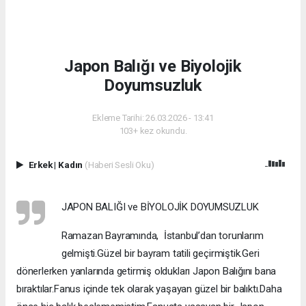
Japon Balığı ve Biyolojik
Doyumsuzluk
Ekleme Tarihi: 26.03.2026 - 13:41
103+ kez okundu.
Erkek
|
Kadın
(Haberi Sesli Oku)
JAPON BALIĞI ve BİYOLOJİK DOYUMSUZLUK
Ramazan Bayramında, İstanbul’dan torunlarım
gelmişti.Güzel bir bayram tatili geçirmiştik.Geri
dönerlerken yanlarında getirmiş oldukları Japon Balığını bana
bıraktılar.Fanus içinde tek olarak yaşayan güzel bir balıktı.Daha