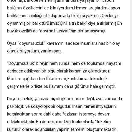
önce hiç balık beslememiştim.Fanusta yaşayan bir Japon
balığının özelliklerini de bilmiyordum.Hemen araştırdım.Japon
balıklarının sanıldığı gibi Japonlarla bir ilgisi yokmuş.Genleriyle
oynanmış bir balık türü imiş.”Çinli altın balık” diye anılırlarmış.En
büyük özelliği de "doyma hissiyatı"nın olmamasıymış.
Oysa "doyumsuzluk" kavramını sadece insanlara has bir olay
olarak biliyordum, yanılmışım..
“Doyumsuzluk” bireyin hem ruhsal hem de toplumsal hayatını
derinden etkileyen bir olgu olarak karşımıza çıkmaktadır.
Modern çağda artan tüketim alışkanlıkları ve teknolojik
gelişmelerle birlikte bu kavram daha görünür hale gelmiştir.
Doyumsuzluk, yalnızca biyolojik bir durum değil; aynı zamanda
psikolojik ve sosyolojik bir olgudur. İnsan, temel ihtiyaçlarını
karşıladıktan sonra dahi daha fazlasını istemeye devam
edebilmektedir. Bu durum, modern toplumlarda “tüketim
kültürü” olarak adlandırılan yapının temelini oluşturmaktadır.