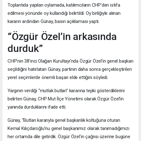
Toplantıda yapılan oylamada, katılımcıların CHP’den istifa
edilmesi yönünde oy kullandığı belirtildi. Oy birliğiyle alınan
kararın ardından Günay, basın açıklaması yaptı.
“Özgür Özel’in arkasında
durduk”
CHP’nin 38’inci Olağan Kurultayı’nda Özgür Özel’in genel başkan
seçildiğini hatırlatan Günay, partinin daha sonra gerçekleştirilen
yerel seçimlerde önemli başarı elde ettiğini söyledi.
Yargının verdiği “mutlak butlan” kararına tepki gösterdiklerini
belirten Günay, CHP Mut İlçe Yönetimi olarak Özgür Özel’in
yanında durduklarını ifade etti.
Günay, “Butlan kararıyla genel başkanlık koltuğuna oturan
Kemal Kılıçdaroğlu’nu genel başkanımız olarak tanımadığımızı
her ortamda dile getirdik. Özgür Özel’in çağrısı üzerine bugüne