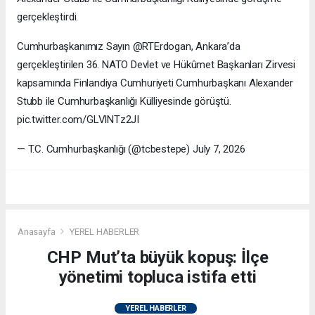
gerçekleştirdi.
Cumhurbaşkanımız Sayın @RTErdogan, Ankara’da
gerçekleştirilen 36. NATO Devlet ve Hükûmet Başkanları Zirvesi
kapsamında Finlandiya Cumhuriyeti Cumhurbaşkanı Alexander
Stubb ile Cumhurbaşkanlığı Külliyesinde görüştü.
pic.twitter.com/GLVlNTz2JI
— T.C. Cumhurbaşkanlığı (@tcbestepe) July 7, 2026
Anasayfa
YEREL HABERLER
CHP Mut’ta büyük kopuş: İlçe
yönetimi topluca istifa etti
YEREL HABERLER