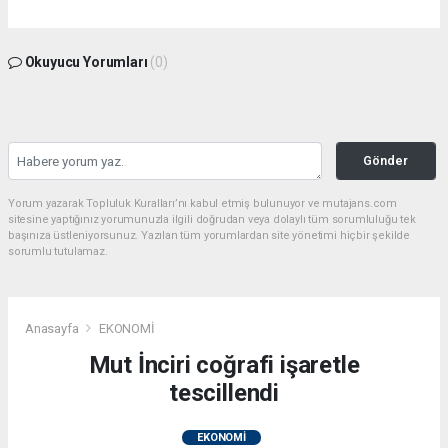
Okuyucu Yorumları
(0)
Gönder
Yorum yazarak Topluluk Kuralları’nı kabul etmiş bulunuyor ve mutajans.com
sitesine yaptığınız yorumunuzla ilgili doğrudan veya dolaylı tüm sorumluluğu tek
başınıza üstleniyorsunuz. Yazılan tüm yorumlardan site yönetimi hiçbir şekilde
sorumlu tutulamaz.
Anasayfa
EKONOMİ
Mut İnciri coğrafi işaretle
tescillendi
EKONOMİ