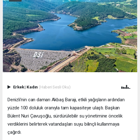
Erkek
|
Kadın
(Haberi Sesli Oku)
Denizli’nin can damarı Akbaş Barajı, etkili yağışların ardından
yüzde 100 doluluk oranıyla tam kapasiteye ulaştı. Başkan
Bülent Nuri Çavuşoğlu, sürdürülebilir su yönetimine öncelik
verdiklerini belirterek vatandaşları suyu bilinçli kullanmaya
çağırdı.