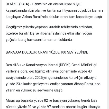
DENİZLİ (İGFA) - Denizli’nin en önemli içme suyu
kaynaklarından biri olan ve kentin su ihtiyacının büyük bir kısmını
karşılayan Akbaş Barajı’nda doluluk oranı tam kapasiteye ulaştı.
Geçtiğimiz yıllarda yaşanan kuraklık tehlikesinin ardından,
özellikle bu yılın kış ve ilkbahar aylarında etkili olan yoğun
yağışlar baraj havzasını tamamen doldurdu.
BARAJDA DOLULUK ORANI YÜZDE 100 SEVİYESİNDE
Denizli Su ve Kanalizasyon İdaresi (DESKİ) Genel Müdürlüğü
verilerine göre; geçtiğimiz yılın aynı döneminde yüzde 43
seviyelerinde olan, 2025 yılı içerisinde ise kuraklığın etkisiyle
yüzde 23’e kadar gerileyerek endişe yaratan Akbaş Barajı, son
yılların en yüksek su seviyesine ulaştı.
Mayıs ayı başında yüzde 82 ile başlayan yükseliş trendi, kısa
sürede yüzde 92 ve yüzde 97 sınırlarını aşarak bugün itibarıyla