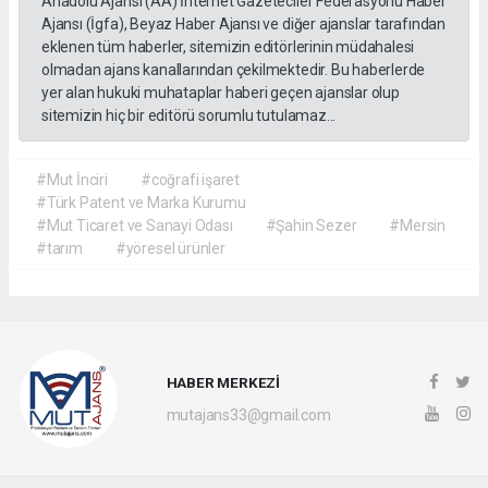
Anadolu Ajansı (AA) İnternet Gazeteciler Federasyonu Haber
Ajansı (İgfa), Beyaz Haber Ajansı ve diğer ajanslar tarafından
eklenen tüm haberler, sitemizin editörlerinin müdahalesi
olmadan ajans kanallarından çekilmektedir. Bu haberlerde
yer alan hukuki muhataplar haberi geçen ajanslar olup
sitemizin hiç bir editörü sorumlu tutulamaz...
#Mut İnciri
#coğrafi işaret
#Türk Patent ve Marka Kurumu
#Mut Ticaret ve Sanayi Odası
#Şahin Sezer
#Mersin
#tarım
#yöresel ürünler
HABER MERKEZİ
mutajans33@gmail.com