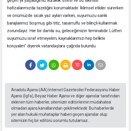
geçen yıl yaşadığımız kuraklık stresi ve su sıkıntısı
hafızalarımızda tazeliğini korumaktadır. İklimsel etkiler sürerken
ve önümüzde sıcak yaz ayları varken, suyumuzu sanki
barajlarımız boşmuş gibi titiz, tasarruflu ve bilinçli kullanmak
zorundayız. Her bir damla su, geleceğimizin teminatıdır. Lütfen
suyumuzu israf etmeyelim, kaynaklarımızı hep birlikte
koruyalım” diyerek vatandaşlara çağrıda bulundu.
Anadolu Ajansı (AA) İnternet Gazeteciler Federasyonu Haber
Ajansı (İgfa), Beyaz Haber Ajansı ve diğer ajanslar tarafından
eklenen tüm haberler, sitemizin editörlerinin müdahalesi
olmadan ajans kanallarından çekilmektedir. Bu haberlerde
yer alan hukuki muhataplar haberi geçen ajanslar olup
sitemizin hiç bir editörü sorumlu tutulamaz...